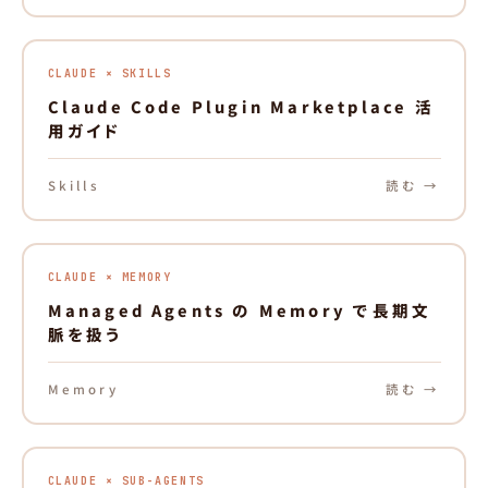
CLAUDE × SKILLS
Claude Code Plugin Marketplace 活
用ガイド
Skills
読む →
CLAUDE × MEMORY
Managed Agents の Memory で長期文
脈を扱う
Memory
読む →
CLAUDE × SUB-AGENTS