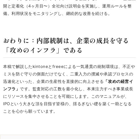
開と定着化（4ヶ月目〜）全社向け説明会を実施し、運用ルールを整
備。利用状況をモニタリングし、継続的な改善を続ける。
おわりに：内部統制は、企業の成長を守る
「攻めのインフラ」である
本稿で解説したkintoneとfreeeによる一気通貫の統制環境は、不正や
ミスを防ぐ守りの側面だけでなく、二重入力の撲滅や承認プロセスの
迅速化といった、企業の生産性を直接的に向上させる
「攻めの経営イ
ンフラ」
です。監査対応の工数を最小化し、本来注力すべき事業成長
にリソースを集中させることを可能にします。このマニュアルが、
IPOという大きな頂を目指す皆様の、揺るぎない礎を築く一助となる
ことを心から願っています。