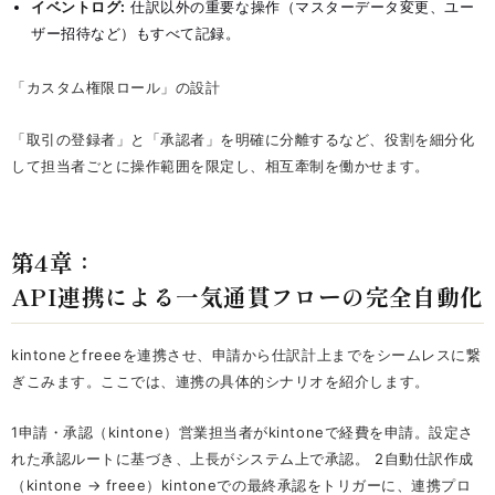
イベントログ:
仕訳以外の重要な操作（マスターデータ変更、ユー
ザー招待など）もすべて記録。
「カスタム権限ロール」の設計
「取引の登録者」と「承認者」を明確に分離するなど、役割を細分化
して担当者ごとに操作範囲を限定し、相互牽制を働かせます。
第4章：
API連携による一気通貫フローの完全自動化
kintoneとfreeeを連携させ、申請から仕訳計上までをシームレスに繋
ぎこみます。ここでは、連携の具体的シナリオを紹介します。
1申請・承認（kintone）営業担当者がkintoneで経費を申請。設定さ
れた承認ルートに基づき、上長がシステム上で承認。 2自動仕訳作成
（kintone → freee）kintoneでの最終承認をトリガーに、連携プロ