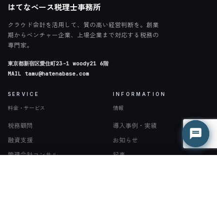
はてなベース税理士事務所
クラウド会計を活用して、質の高い経営判断を。創業
期からベンチャー企業、上場企業まで対応する税務の
専門家。
東京都新宿区愛住町23-1 woody21 6階
MAIL
tamu@hatenabase.com
はてな君
はてな君
SERVICE
INFORMATION
○ 営業時間外（平日 9:00-18:00）
○ 営業時間外（平日 9:00-18:00）
料金・サービス
情報
税務顧問
導入事例・実績
融資支援
お知らせ
管理会計コンサル
記事
無料相談
一覧
READ ON
私たちについて
お問い合わせ
RECRUIT
OTHER