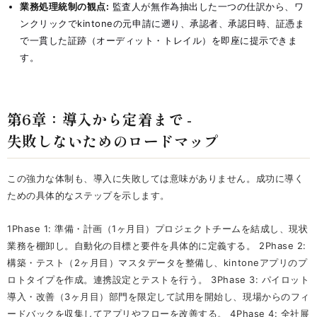
業務処理統制の観点:
監査人が無作為抽出した一つの仕訳から、ワ
ンクリックでkintoneの元申請に遡り、承認者、承認日時、証憑ま
で一貫した証跡（オーディット・トレイル）を即座に提示できま
す。
第6章：導入から定着まで -
失敗しないためのロードマップ
この強力な体制も、導入に失敗しては意味がありません。成功に導く
ための具体的なステップを示します。
1Phase 1: 準備・計画（1ヶ月目）プロジェクトチームを結成し、現状
業務を棚卸し。自動化の目標と要件を具体的に定義する。 2Phase 2:
構築・テスト（2ヶ月目）マスタデータを整備し、kintoneアプリのプ
ロトタイプを作成。連携設定とテストを行う。 3Phase 3: パイロット
導入・改善（3ヶ月目）部門を限定して試用を開始し、現場からのフィ
ードバックを収集してアプリやフローを改善する。 4Phase 4: 全社展