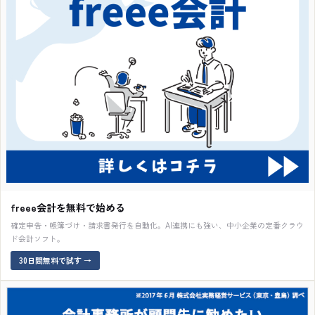
freee会計を無料で始める
確定申告・帳簿づけ・請求書発行を自動化。AI連携にも強い、中小企業の定番クラウ
ド会計ソフト。
30日間無料で試す
→