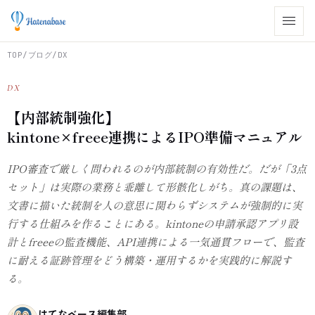
TOP
/
ブログ
/
DX
DX
【内部統制強化】
kintone×freee連携によるIPO準備マニュアル
IPO審査で厳しく問われるのが内部統制の有効性だ。だが「3点
セット」は実際の業務と乖離して形骸化しがち。真の課題は、
文書に描いた統制を人の意思に関わらずシステムが強制的に実
行する仕組みを作ることにある。kintoneの申請承認アプリ設
計とfreeeの監査機能、API連携による一気通貫フローで、監査
に耐える証跡管理をどう構築・運用するかを実践的に解説す
る。
はてなベース編集部