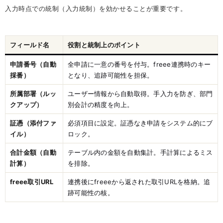
入力時点での統制（入力統制）を効かせることが重要です。
フィールド名
役割と統制上のポイント
申請番号（自動
全申請に一意の番号を付与。freee連携時のキー
採番）
となり、追跡可能性を担保。
所属部署（ルッ
ユーザー情報から自動取得。手入力を防ぎ、部門
クアップ）
別会計の精度を向上。
証憑（添付ファ
必須項目に設定。証憑なき申請をシステム的にブ
イル）
ロック。
合計金額（自動
テーブル内の金額を自動集計。手計算によるミス
計算）
を排除。
freee取引URL
連携後にfreeeから返された取引URLを格納。追
跡可能性の核。