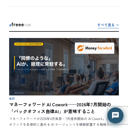
freee
すべて見る →
#
72
件
はてな君
はてな君
○ 営業時間外（平日 9:00-18:00）
○ 営業時間外（平日 9:00-18:00）
会計
マネーフォワード AI Cowork——2026年7月開始の
「バックオフィス自律AI」が意味すること
マネーフォワードが2026年4月発表・7月提供開始の AI Cowork。バック
オフィスを自律的に進める AI エージェントを横断配置する戦略と、