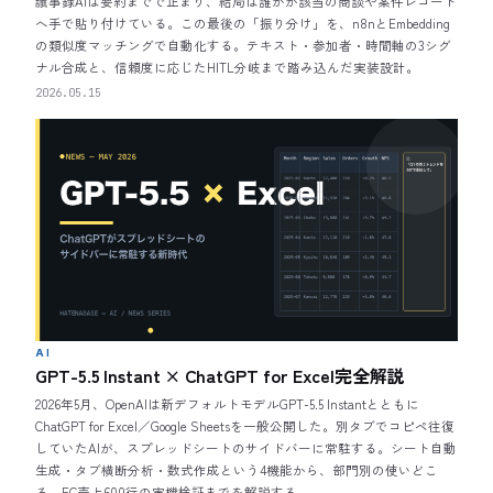
議事録AIは要約までで止まり、結局は誰かが該当の商談や案件レコード
へ手で貼り付けている。この最後の「振り分け」を、n8nとEmbedding
の類似度マッチングで自動化する。テキスト・参加者・時間軸の3シグ
ナル合成と、信頼度に応じたHITL分岐まで踏み込んだ実装設計。
2026.05.15
AI
GPT-5.5 Instant × ChatGPT for Excel完全解説
2026年5月、OpenAIは新デフォルトモデルGPT-5.5 Instantとともに
ChatGPT for Excel／Google Sheetsを一般公開した。別タブでコピペ往復
していたAIが、スプレッドシートのサイドバーに常駐する。シート自動
生成・タブ横断分析・数式作成という4機能から、部門別の使いどこ
ろ、EC売上600行の実機検証までを解説する。