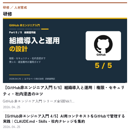
研修 ／ 人材育成
研修
【GitHub非エンジニア入門 5/5】組織導入と運用｜権限・セキュリ
ティ・社内浸透のコツ
GitHub 非エンジニア入門 シリーズ全5回Vol.1…
2026.04.25
【GitHub非エンジニア入門 4/5】AI用コンテキストをGitHubで管理する
実践｜CLAUDE.md・Skills・社内ナレッジを集約
2026.04.25