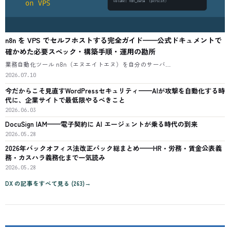
n8n を VPS でセルフホストする完全ガイド——公式ドキュメントで
確かめた必要スペック・構築手順・運用の勘所
業務自動化ツール n8n（エヌエイトエヌ）を自分のサーバ…
2026.07.10
今だからこそ見直すWordPressセキュリティ——AIが攻撃を自動化する時
代に、企業サイトで最低限やるべきこと
2026.06.03
DocuSign IAM——電子契約に AI エージェントが乗る時代の到来
2026.05.28
2026年バックオフィス法改正パック総まとめ——HR・労務・賃金公表義
務・カスハラ義務化まで一気読み
2026.05.28
DX
の記事をすべて見る (
263
)
→