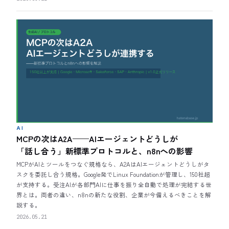
AI
MCPの次はA2A——AIエージェントどうしが
「話し合う」新標準プロトコルと、n8nへの影響
MCPがAIとツールをつなぐ規格なら、A2AはAIエージェントどうしがタ
スクを委託し合う規格。Google発でLinux Foundationが管理し、150社超
が支持する。受注AIが各部門AIに仕事を振り全自動で処理が完結する世
界とは。両者の違い、n8nの新たな役割、企業が今備えるべきことを解
説する。
2026.05.21