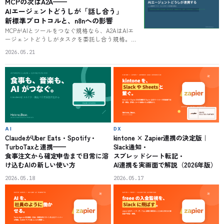
MCPの次はA2A——
で整理します。
AIエージェントどうしが「話し合う」
新標準プロトコルと、n8nへの影響
MCPがAIとツールをつなぐ規格なら、A2AはAIエ
ージェントどうしがタスクを委託し合う規格。
Google発でLinux Foundationが管理し、150社超が
2026.05.21
支持する。受注AIが各部門AIに仕事を振り全自動
で処理が完結する世界とは。両者の違い、n8nの
新たな役割、企業が今備えるべきことを解説す
る。
AI
DX
ClaudeがUber Eats・Spotify・
kintone × Zapier連携の決定版｜
TurboTaxと連携——
Slack通知・
食事注文から確定申告まで日常に溶
スプレッドシート転記・
け込むAIの新しい使い方
AI連携を実画面で解説（2026年版）
2026.05.18
2026.05.17