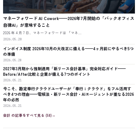
マネーフォワード AI Cowork——2026年7月開始の「バックオフィス
自律AI」が意味すること
2026 年 4 月 7 日、マネーフォワードは 「マネ…
2026.05.28
インボイス制度 2026年10月の大改正に備える——4ヶ月前にやるべき5つ
の準備
2026.05.28
2027年3月期から強制適用「新リース会計基準」完全対応ガイド——
Before/After比較と企業が備える7つのポイント
2026.05.21
今こそ、勘定奉行クラウドユーザーが「奉行ｉクラウド」をフル活用す
べき4つの理由——電帳法・新リース会計・AIエージェントが重なる2026
年の必然
2026.05.21
会計
の記事をすべて見る (
58
)
→