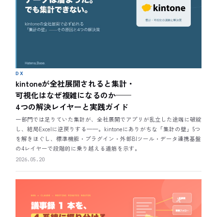
DX
kintoneが全社展開されると集計・
可視化はなぜ複雑になるのか——
4つの解決レイヤーと実践ガイド
一部門では足りていた集計が、全社展開でアプリが乱立した途端に破綻
し、結局Excelに逆戻りする——。kintoneにありがちな「集計の壁」5つ
を解きほぐし、標準機能・プラグイン・外部BIツール・データ連携基盤
の4レイヤーで段階的に乗り越える道筋を示す。
2026.05.20