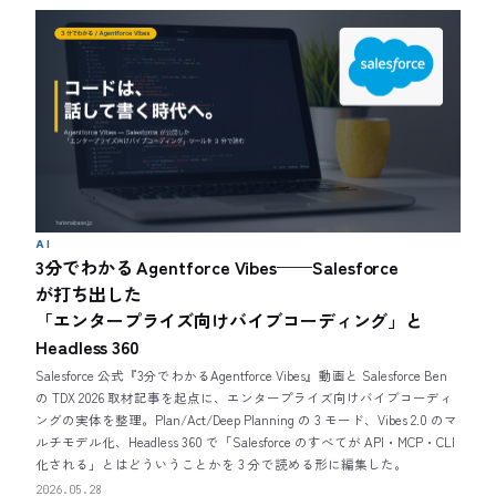
AI
3分でわかる Agentforce Vibes——Salesforce
が打ち出した
「エンタープライズ向けバイブコーディング」と
Headless 360
Salesforce 公式『3分でわかるAgentforce Vibes』動画と Salesforce Ben
の TDX 2026 取材記事を起点に、エンタープライズ向けバイブコーディ
ングの実体を整理。Plan/Act/Deep Planning の 3 モード、Vibes 2.0 のマ
ルチモデル化、Headless 360 で「Salesforce のすべてが API・MCP・CLI
化される」とはどういうことかを 3 分で読める形に編集した。
2026.05.28