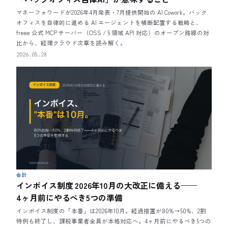
マネーフォワードが2026年4月発表・7月提供開始の AI Cowork。バック
オフィスを自律的に進める AI エージェントを横断配置する戦略と、
freee 公式 MCP サーバー（OSS / 5 領域 API 対応）のオープン路線の対
比から、経理クラウド次章を読み解く。
2026.05.28
会計
インボイス制度 2026年10月の大改正に備える——
4ヶ月前にやるべき5つの準備
インボイス制度の「本番」は2026年10月。経過措置が80%→50%、2割
特例も終了し、課税事業者全員が本格対応へ。4ヶ月前にやるべき5つの