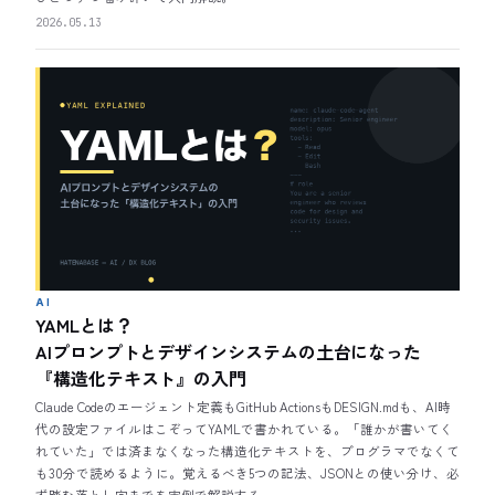
2026.05.13
AI
YAMLとは？
AIプロンプトとデザインシステムの土台になった
『構造化テキスト』の入門
Claude Codeのエージェント定義もGitHub ActionsもDESIGN.mdも、AI時
代の設定ファイルはこぞってYAMLで書かれている。「誰かが書いてく
れていた」では済まなくなった構造化テキストを、プログラマでなくて
も30分で読めるように。覚えるべき5つの記法、JSONとの使い分け、必
ず踏む落とし穴までを実例で解説する。