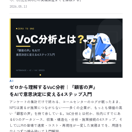
2026.05.13
AI
ゼロから理解するVoC分析｜『顧客の声』
をAIで意思決定に変える4ステップ入門
アンケートの集計だけで終わる、コールセンターのログが眠ったまま、
NPSは測るが施策につながらない——多くの企業が、もっとも価値の高
い「顧客の声」を持て余している。VoC分析とは何か、社内にすでにあ
る6つのデータソース、収集・構造化・分析・施策接続の4ステップ、そ
してLLMの登場で速度・コスト・再現性が一変した実務までを、用語を
ひとつずつ噛み砕いて入門解説。