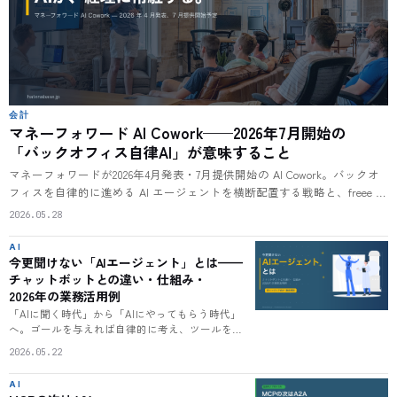
会計
マネーフォワード AI Cowork——2026年7月開始の
「バックオフィス自律AI」が意味すること
マネーフォワードが2026年4月発表・7月提供開始の AI Cowork。バックオ
フィスを自律的に進める AI エージェントを横断配置する戦略と、freee 公
式 MCP サーバー（OSS / 5 領域 API 対応）のオープン路線の対比から、
2026.05.28
経理クラウド次章を読み解く。
AI
今更聞けない「AIエージェント」とは——
チャットボットとの違い・仕組み・
2026年の業務活用例
「AIに聞く時代」から「AIにやってもらう時代」
へ。ゴールを与えれば自律的に考え、ツールを呼
び出し、達成まで動き続けるのがAIエージェント
2026.05.22
です。チャットボットとの根本的な違い、知覚・
計画・行動・観察の4ステップ、主要サービスと
AI
価格、部門別の活用例まで、エンジニア知識なし