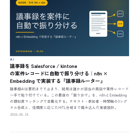
AI
議事録を Salesforce / kintone
の案件レコードに自動で振り分ける｜n8n ×
Embedding で実装する『議事録ルーター』
議事録AIは要約までで止まり、結局は誰かが該当の商談や案件レコード
へ手で貼り付けている。この最後の「振り分け」を、n8nとEmbedding
の類似度マッチングで自動化する。テキスト・参加者・時間軸の3シグ
ナル合成と、信頼度に応じたHITL分岐まで踏み込んだ実装設計。
2026.05.15