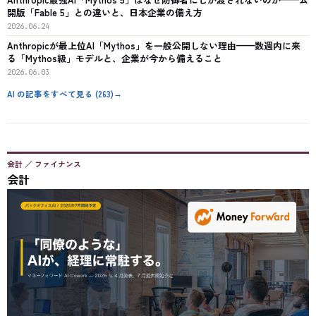
開版「Fable 5」との違いと、日本企業の備え方
2026.06.24
Anthropicが最上位AI「Mythos」を一般公開しない理由——数週内に来
る「Mythos級」モデルと、企業が今から備えること
2026.06.03
AI
の記事をすべて見る (
263
)
→
会計 ／ ファイナンス
会計