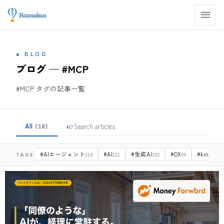
●
BLOG
ブログ — #MCP
#MCP タグの記事一覧
All
AI
⌕
DX
DX事業部LP
(
18
)
(
263
)
(
263
)
(
8
)
#
AIエージェント
#
AI
#
生成AI
#
DX
#
kintone
TAGS
118
111
102
99
9