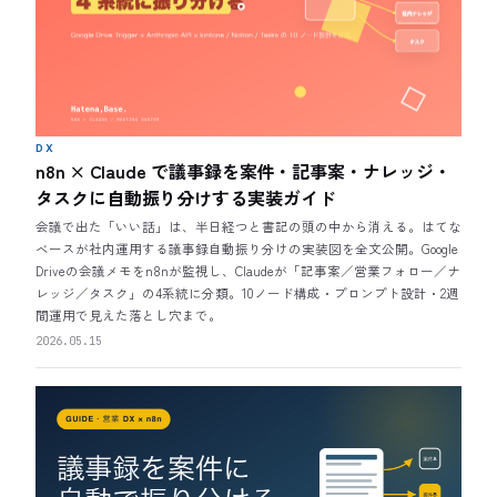
DX
n8n × Claude で議事録を案件・記事案・ナレッジ・
タスクに自動振り分けする実装ガイド
会議で出た「いい話」は、半日経つと書記の頭の中から消える。はてな
ベースが社内運用する議事録自動振り分けの実装図を全文公開。Google
Driveの会議メモをn8nが監視し、Claudeが「記事案／営業フォロー／ナ
レッジ／タスク」の4系統に分類。10ノード構成・プロンプト設計・2週
間運用で見えた落とし穴まで。
2026.05.15