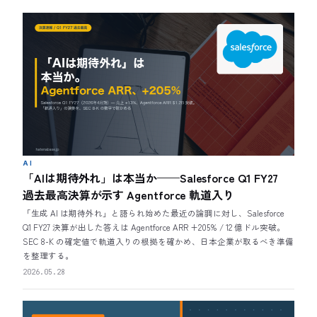
AI
「AIは期待外れ」は本当か——Salesforce Q1 FY27
過去最高決算が示す Agentforce 軌道入り
「生成 AI は期待外れ」と語られ始めた最近の論調に対し、Salesforce
Q1 FY27 決算が出した答えは Agentforce ARR +205% / 12 億ドル突破。
SEC 8-K の確定値で軌道入りの根拠を確かめ、日本企業が取るべき準備
を整理する。
2026.05.28