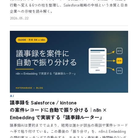
行動へ変える6つの柱を整理し、Salesforce戦略の中核という本質と日本
企業への示唆を読み解く。
2026.05.22
AI
議事録を Salesforce / kintone
の案件レコードに自動で振り分ける｜n8n ×
Embedding で実装する『議事録ルーター』
議事録AIは要約までで止まり、結局は誰かが該当の商談や案件レコード
へ手で貼り付けている。この最後の「振り分け」を、n8nとEmbedding
の類似度マッチングで自動化する。テキスト・参加者・時間軸の3シグ