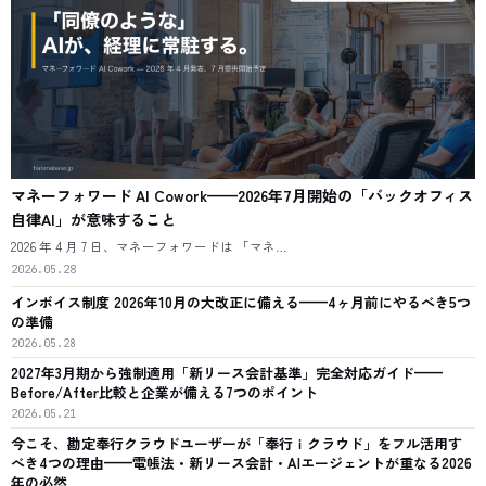
マネーフォワード AI Cowork——2026年7月開始の「バックオフィス
自律AI」が意味すること
2026 年 4 月 7 日、マネーフォワードは 「マネ…
2026.05.28
インボイス制度 2026年10月の大改正に備える——4ヶ月前にやるべき5つ
の準備
2026.05.28
2027年3月期から強制適用「新リース会計基準」完全対応ガイド——
Before/After比較と企業が備える7つのポイント
2026.05.21
今こそ、勘定奉行クラウドユーザーが「奉行ｉクラウド」をフル活用す
べき4つの理由——電帳法・新リース会計・AIエージェントが重なる2026
年の必然