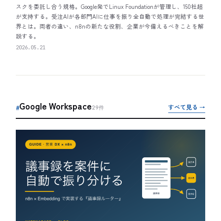
スクを委託し合う規格。Google発でLinux Foundationが管理し、150社超
が支持する。受注AIが各部門AIに仕事を振り全自動で処理が完結する世
界とは。両者の違い、n8nの新たな役割、企業が今備えるべきことを解
説する。
2026.05.21
Google Workspace
すべて見る →
#
29
件