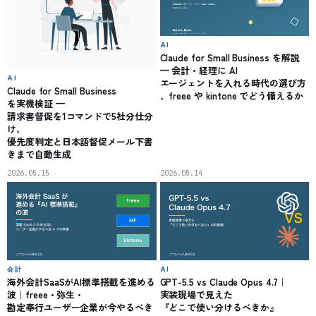
AI
Claude for Small Business を解説
— 会計・経理に AI
AI
エージェントを入れる時代の選び方
Claude for Small Business
、freee や kintone でどう備えるか
を実機検証 —
請求書督促を1コマンドで5社分仕分
け、
優先度判定と日本語督促メール下書
きまで自動生成
2026.05.15
2026.05.14
会計
AI
海外会計SaaSがAI標準搭載を進める
GPT-5.5 vs Claude Opus 4.7｜
波｜freee・弥生・
実装現場で見えた
勘定奉行ユーザー企業が今やるべき
『どこで使い分けるべきか』