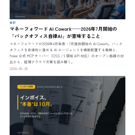
会計
マネーフォワード AI Cowork——2026年7月開始の
「バックオフィス自律AI」が意味すること
マネーフォワードが2026年4月発表・7月提供開始の AI Cowork。バック
オフィスを自律的に進める AI エージェントを横断配置する戦略と、
freee 公式 MCP サーバー（OSS / 5 領域 API 対応）のオープン路線の対
比から、経理クラウド次章を読み解く。
2026.05.28