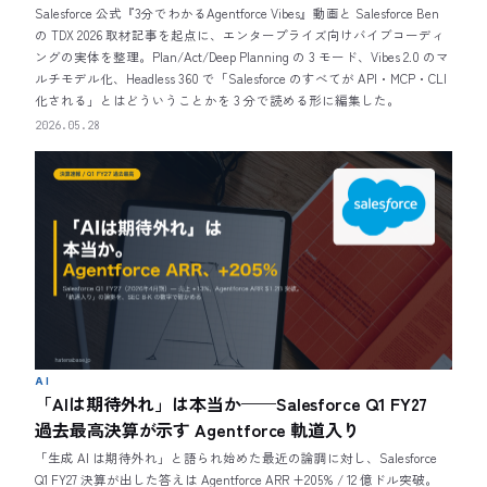
Salesforce 公式『3分でわかるAgentforce Vibes』動画と Salesforce Ben
の TDX 2026 取材記事を起点に、エンタープライズ向けバイブコーディ
ングの実体を整理。Plan/Act/Deep Planning の 3 モード、Vibes 2.0 のマ
ルチモデル化、Headless 360 で「Salesforce のすべてが API・MCP・CLI
化される」とはどういうことかを 3 分で読める形に編集した。
2026.05.28
AI
「AIは期待外れ」は本当か——Salesforce Q1 FY27
過去最高決算が示す Agentforce 軌道入り
「生成 AI は期待外れ」と語られ始めた最近の論調に対し、Salesforce
Q1 FY27 決算が出した答えは Agentforce ARR +205% / 12 億ドル突破。