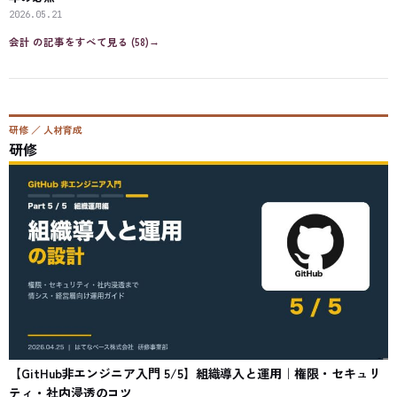
2026.05.21
会計
の記事をすべて見る (
58
)
→
研修 ／ 人材育成
研修
【GitHub非エンジニア入門 5/5】組織導入と運用｜権限・セキュリ
ティ・社内浸透のコツ