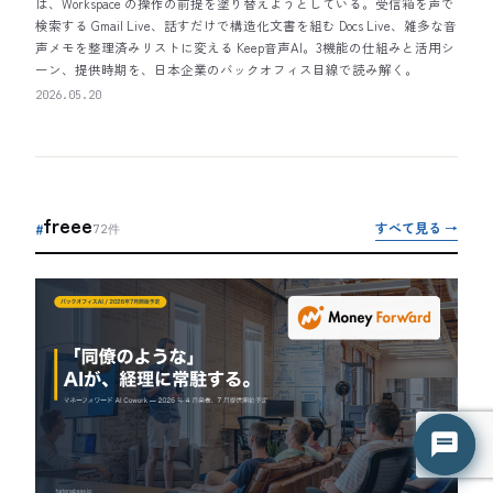
は、Workspace の操作の前提を塗り替えようとしている。受信箱を声で
検索する Gmail Live、話すだけで構造化文書を組む Docs Live、雑多な音
声メモを整理済みリストに変える Keep音声AI。3機能の仕組みと活用シ
ーン、提供時期を、日本企業のバックオフィス目線で読み解く。
2026.05.20
freee
すべて見る →
#
72
件
はてな君
はてな君
○ 営業時間外（平日 9:00-18:00）
○ 営業時間外（平日 9:00-18:00）