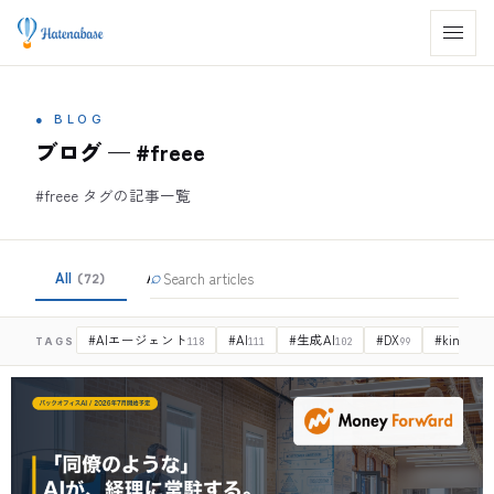
●
BLOG
ブログ — #freee
#freee タグの記事一覧
All
AI
⌕
DX
DX事業部LP
(
72
)
(
263
)
(
263
)
(
8
)
#
AIエージェント
#
AI
#
生成AI
#
DX
#
kintone
TAGS
118
111
102
99
9