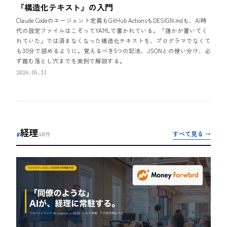
『構造化テキスト』の入門
Claude Codeのエージェント定義もGitHub ActionsもDESIGN.mdも、AI時
代の設定ファイルはこぞってYAMLで書かれている。「誰かが書いてく
れていた」では済まなくなった構造化テキストを、プログラマでなくて
も30分で読めるように。覚えるべき5つの記法、JSONとの使い分け、必
ず踏む落とし穴までを実例で解説する。
2026.05.13
経理
すべて見る →
#
48
件