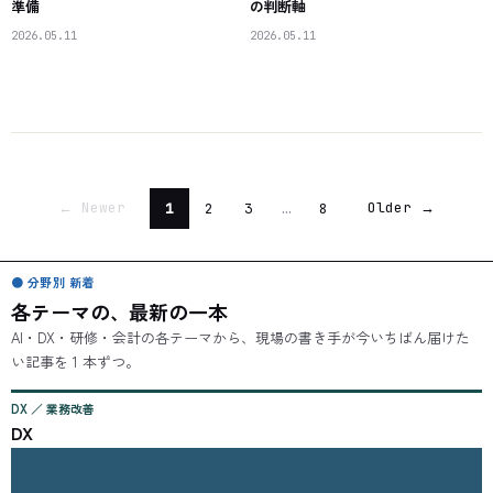
準備
の判断軸
2026.05.11
2026.05.11
Newer
Older
1
2
3
…
8
←
→
● 分野別 新着
各テーマの、最新の一本
AI・DX・研修・会計の各テーマから、現場の書き手が今いちばん届けた
い記事を 1 本ずつ。
DX ／ 業務改善
DX