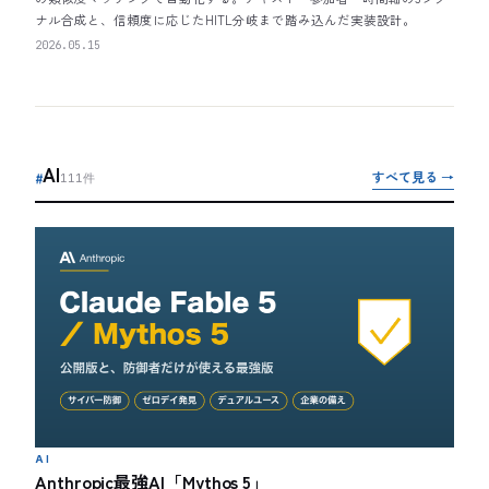
ナル合成と、信頼度に応じたHITL分岐まで踏み込んだ実装設計。
2026.05.15
AI
すべて見る →
#
111
件
AI
Anthropic最強AI「Mythos 5」