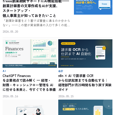
freee創業融資サポートにAI機能搭載——
同期」を作る実装手順。
創業計画書の文章作成をAIが支援、
スタートアップ・
個人事業主が知っておきたいこと
「創業計画書をどう書けば審査に通るのか分から
ない」——この壁が資金調達の入口で多くの起業
家を阻んできた。freee創業融資サポートは2026年
2026.05.20
5月18日、選択肢を選ぶだけで審査基準に沿った
文章を生成するAI機能と、非利用者でも無料で受
けられる専門家チェックを開始。新機能の仕組
み・申請フロー・AI文章を審査でどう扱うべきか
を整理する。
AI
会計
ChatGPT Finances
n8n × AI で請求書 OCR
を企業視点で読み解く — 経理・
から仕訳起票までを自動化する｜
財務・キャッシュフロー管理を AI
経理部門が月20時間を取り戻す実装
に任せる未来と、今すぐできる準備
ガイド
2026.05.16
2026.05.15