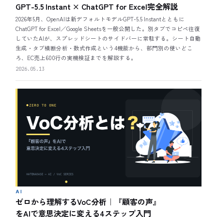
GPT-5.5 Instant × ChatGPT for Excel完全解説
2026年5月、OpenAIは新デフォルトモデルGPT-5.5 Instantとともに
ChatGPT for Excel／Google Sheetsを一般公開した。別タブでコピペ往復
していたAIが、スプレッドシートのサイドバーに常駐する。シート自動
生成・タブ横断分析・数式作成という4機能から、部門別の使いどこ
ろ、EC売上600行の実機検証までを解説する。
2026.05.13
AI
ゼロから理解するVoC分析｜『顧客の声』
をAIで意思決定に変える4ステップ入門