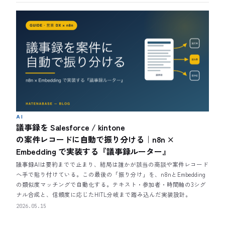
AI
議事録を Salesforce / kintone
の案件レコードに自動で振り分ける｜n8n ×
Embedding で実装する『議事録ルーター』
議事録AIは要約までで止まり、結局は誰かが該当の商談や案件レコード
へ手で貼り付けている。この最後の「振り分け」を、n8nとEmbedding
の類似度マッチングで自動化する。テキスト・参加者・時間軸の3シグ
ナル合成と、信頼度に応じたHITL分岐まで踏み込んだ実装設計。
2026.05.15