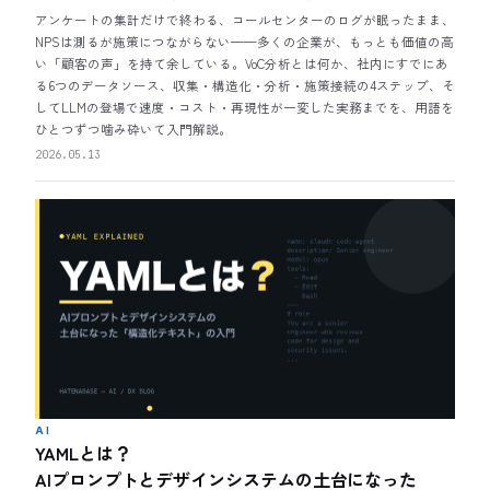
アンケートの集計だけで終わる、コールセンターのログが眠ったまま、
NPSは測るが施策につながらない——多くの企業が、もっとも価値の高
い「顧客の声」を持て余している。VoC分析とは何か、社内にすでにあ
る6つのデータソース、収集・構造化・分析・施策接続の4ステップ、そ
してLLMの登場で速度・コスト・再現性が一変した実務までを、用語を
ひとつずつ噛み砕いて入門解説。
2026.05.13
AI
YAMLとは？
AIプロンプトとデザインシステムの土台になった