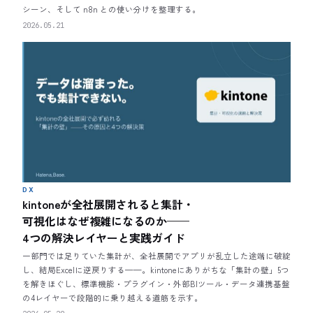
シーン、そして n8n との使い分けを整理する。
2026.05.21
DX
kintoneが全社展開されると集計・
可視化はなぜ複雑になるのか——
4つの解決レイヤーと実践ガイド
一部門では足りていた集計が、全社展開でアプリが乱立した途端に破綻
し、結局Excelに逆戻りする——。kintoneにありがちな「集計の壁」5つ
を解きほぐし、標準機能・プラグイン・外部BIツール・データ連携基盤
の4レイヤーで段階的に乗り越える道筋を示す。