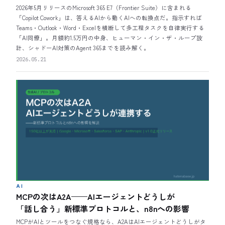
2026年5月リリースのMicrosoft 365 E7（Frontier Suite）に含まれる
「Copilot Cowork」は、答えるAIから動くAIへの転換点だ。指示すれば
Teams・Outlook・Word・Excelを横断して多工程タスクを自律実行する
「AI同僚」。月額約1.5万円の中身、ヒューマン・イン・ザ・ループ設
計、シャドーAI対策のAgent 365までを読み解く。
2026.05.21
AI
MCPの次はA2A——AIエージェントどうしが
「話し合う」新標準プロトコルと、n8nへの影響
MCPがAIとツールをつなぐ規格なら、A2AはAIエージェントどうしがタ