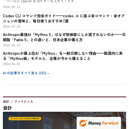
「ツールに OpenAI の API キーを入れてくださ…
2026.07.12
Codex CLI コマンド完全ガイド——codex -h に並ぶ全コマンド・全オプ
ションの意味と、毎日使うおすすめ7選
2026.07.10
Anthropic最強AI「Mythos 5」はなぜ防御者にしか渡されないのか——公
開版「Fable 5」との違いと、日本企業の備え方
2026.06.24
Anthropicが最上位AI「Mythos」を一般公開しない理由——数週内に来
る「Mythos級」モデルと、企業が今から備えること
2026.06.03
AI
の記事をすべて見る (
263
)
→
会計 ／ ファイナンス
会計