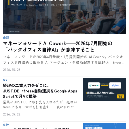
会計
マネーフォワード AI Cowork——2026年7月開始の
「バックオフィス自律AI」が意味すること
マネーフォワードが2026年4月発表・7月提供開始の AI Cowork。バックオ
フィスを自律的に進める AI エージェントを横断配置する戦略と、freee 公
式 MCP サーバー（OSS / 5 領域 API 対応）のオープン路線の対比から、
2026.05.28
経理クラウド次章を読み解く。
DX
経理の二重入力をゼロに。
JUST.DB→freee自動連携をGoogle Apps
Scriptで月¥0構築
営業が JUST.DB に取引先を入れるたび、経理が
freee にも同じ会社を打ち直す——表記ゆれや二
重登録を生むこの手作業を、有料 iPaaS なしで解
2026.05.22
消する。Google Apps Script を中継に、JUST.DB
の Webhook と REST API、freee の取引先 API をつ
会計
なぎ、月額¥0・約2〜4時間で「追加したら自動