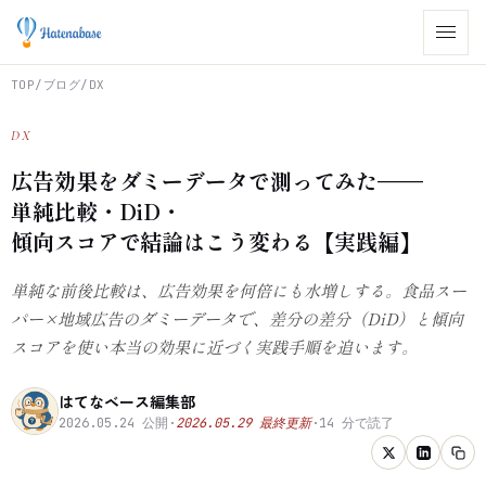
TOP
/
ブログ
/
DX
DX
広告効果をダミーデータで測ってみた——
単純比較・DiD・
傾向スコアで結論はこう変わる【実践編】
単純な前後比較は、広告効果を何倍にも水増しする。食品スー
パー×地域広告のダミーデータで、差分の差分（DiD）と傾向
スコアを使い本当の効果に近づく実践手順を追います。
はてなベース編集部
2026.05.24
公開
·
2026.05.29
最終更新
·
14
分で読了