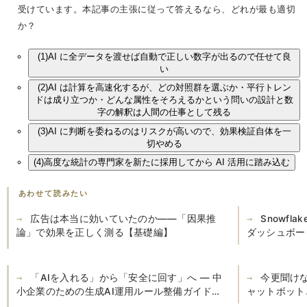
受けています。本記事の主張に従って答えるなら、どれが最も適切
か？
(1)
AI に全データを渡せば自動で正しい数字が出るので任せて良
い
(2)
AI は計算を高速化するが、どの対照群を選ぶか・平行トレン
ドは成り立つか・どんな属性をそろえるかという問いの設計と数
字の解釈は人間の仕事として残る
(3)
AI に判断を委ねるのはリスクが高いので、効果検証自体を一
切やめる
(4)
高度な統計の専門家を新たに採用してから AI 活用に踏み込む
あわせて読みたい
広告は本当に効いていたのか——「因果推
Snowflak
論」で効果を正しく測る【基礎編】
ダッシュボー
「AIを入れる」から「安全に回す」へ — 中
今更聞け
小企業のための生成AI運用ルール整備ガイド
ャットボット
【2026年版】
活用例