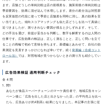
ます。店舗どうしの単純比較は店の規模差を、施策前後の単純比較は
季節要因を、効果に混ぜ込んで水増しします。差分の差分法は対照群
を反実仮想の代役に使って季節と店舗差を同時に消し、真の効果を言
い当てました。傾向スコアマッチングも似た店どうしを比べて真値に
近づきましたが、測りきれない要因が残ると少しずれます。そして、
どの手法を選び、前提が妥当かを判断し、数字を解釈するのは人間の
仕事です。広告効果の検証は、正しく測ることと、正しく問いを立て
ることの両輪で初めて意味を持ちます。基礎編とあわせて、自社の効
果測定を見直すきっかけになれば幸いです。続く
発展編（合成コント
ロール法）
では、対照地域が見つからないときの測り方も紹介してい
ます。
広告効果検証 適用判断チェック
全 4 問
問1
あなたが食品スーパーチェーンのマーケ責任者で、地域広告キャン
ペーン後に「広告を出した店と出さなかった店」の平均売上を比べ
たら、広告ありが約4割高い結果になりました。本記事の主張に従