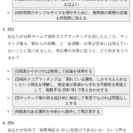
えばよい
(4)
対照群のサンプルサイズを増やすために、無関係の業態の店舗
も対照群に加える
問3
あなたが分析チームで傾向スコアマッチングを試したところ、マッ
チング後も「駅からの距離」と「会員数」の差が完全には消えてい
ないことに気づきました。本記事の主張に従うと、どう向き合うべ
きか？
(1)
残差が小さければ無視して結論を採用する
(2)
傾向スコアマッチングは「測れている属性」しかそろえられな
いという弱点を理解し、推定値が真値からずれる可能性を前提と
して、複数手法 (DiD 等) で答え合わせする
(3)
マッチング後の差を統計的に検定して有意でなければ問題なし
とする
(4)
残差のある属性を分析から除外して再計算する
問4
あなたが社内で「効果検証を AI に丸投げできないか」という声を