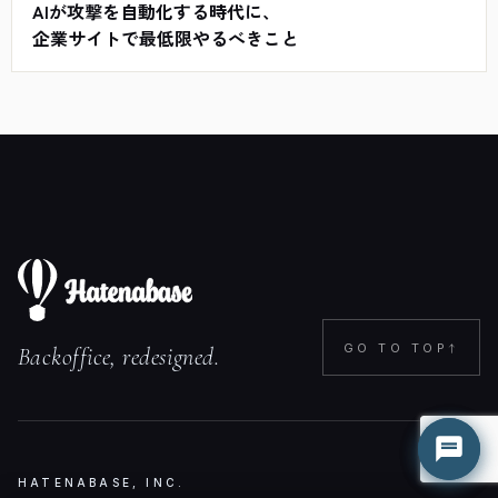
AIが攻撃を自動化する時代に、
企業サイトで最低限やるべきこと
↑
GO TO TOP
Backoffice, redesigned.
はてな君
はてな君
○ 営業時間外（平日 9:00-18:00）
○ 営業時間外（平日 9:00-18:00）
HATENABASE, INC.