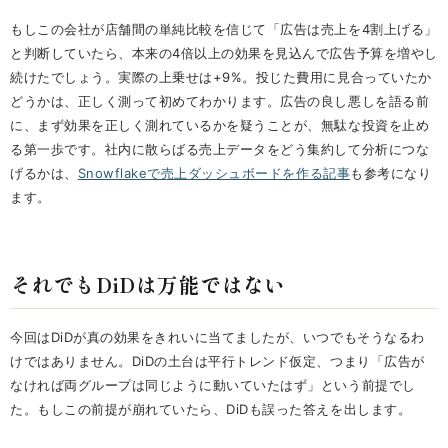
もしこの会社が店舗間の単純比較を信じて「広告は売上を4割上げる」
と判断していたら、本来の4倍以上の効果を見込んで広告予算を増やし
続けたでしょう。実際の上乗せは+9%。投じた費用に見合っていたか
どうかは、正しく測って初めてわかります。広告の良し悪しを語る前
に、まず効果を正しく測れているかを疑うことが、無駄な投資を止め
る第一歩です。社内に散らばる売上データをどう集約して分析につな
げるかは、
Snowflakeで売上ダッシュボードを作る記事
も参考になり
ます。
それでもDiDは万能ではない
今回はDiDが真の効果をきれいに当てましたが、いつでもそうなるわ
けではありません。DiDの土台は平行トレンド仮定、つまり「広告が
なければ両グループは同じように動いていたはず」という前提でし
た。もしこの前提が崩れていたら、DiDも誤った答えを出します。