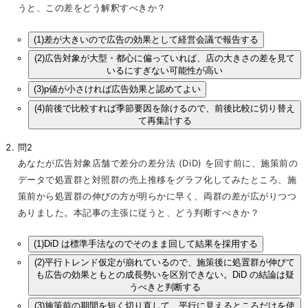
うと、この差をどう解釈すべきか？
(1)
差が大きいので広告の効果として経営会議で報告する
(2)
広告対象が大型・都心に偏っていれば、店の大きさの差を見て
いるにすぎない可能性が高い
(3)
p値が小さければ広告効果と認めてよい
(4)
前後で比較すれば季節要因を除けるので、前後比較に切り替え
て再集計する
問2
あなたが広告対象店舗で差分の差分法 (DiD) を回す前に、施策前の
データで処置群と対照群の売上推移をグラフ化してみたところ、施
策前から処置群の伸びの方が明らかに早く、両群の差が広がりつつ
ありました。本記事の主張に従うと、どう判断すべきか？
(1)
DiD は標準手法なのでそのまま回して結果を採用する
(2)
平行トレンド仮定が崩れているので、施策後に処置群が伸びて
も広告の効果ともとの成長勢いを区別できない。DiD の結論は疑
うべきと判断する
(3)
施策前の期間を短く切り直して、平行に見えるところだけを使