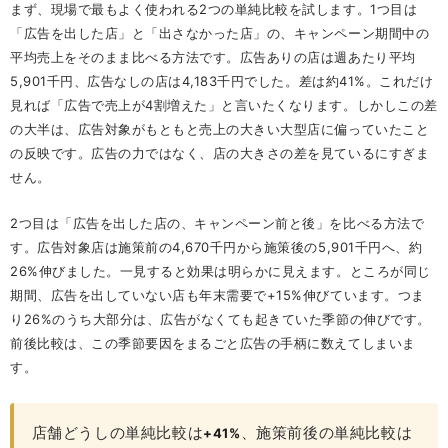
まず、現場で最もよく使われる2つの単純比較を試します。1つ目は
「広告を出した店」と「出さなかった店」の、キャンペーン期間中の
平均売上をそのまま比べる方法です。広告ありの店は週あたり平均
5,901千円、広告なしの店は4,183千円でした。差は約41%。これだけ
見れば「広告で売上が4割増えた」と言いたくなります。しかしこの差
の大半は、広告対象がもともと売上の大きい大型店に偏っていたこと
の反映です。広告の力ではなく、店の大きさの差を見ているにすぎま
せん。
2つ目は「広告を出した店の、キャンペーン前と後」を比べる方法で
す。広告対象店は施策前の4,670千円から施策後の5,901千円へ、約
26%伸びました。一見すると効果は明らかに見えます。ところが同じ
期間、広告を出していない店も年末需要で+15%伸びています。つま
り26%のうち大部分は、広告がなくても起きていた季節の伸びです。
前後比較は、この季節要因をまるごと広告の手柄に数えてしまいま
す。
店舗どうしの単純比較は
、施策前後の単純比較は
+41%