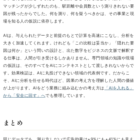
マッチングが少しずれたのも、駅距離や会員数という測りきれない要
因が残ったからでした。何を測り、何を疑うべきかは、その事業と現
場を知る人の仮説に依存します。
AIは、与えられたデータと前提のもとで計算を高速にこなし、分析を
大きく加速してくれます。けれども「この比較は妥当か」「隠れた要
因は何か」という問いの設計と、出た数字をビジネスの文脈で解釈す
る仕事は、人間が引き受けるしかありません。専門領域の知識や現場
の仮説は、そのすべてをAIにコンテキストとして渡しきれないからで
す。効果検証は、AIに丸投げできない領域の代表例です。だからこ
そ、AIに分析を任せる時代ほど、因果の考え方を理解した人間の価値
が上がります。AIをどう業務に組み込むかの考え方は
「AIを入れる」
から「安全に回す」へ
でも整理しています。
まとめ
同じデータでも、測り方しだいで広告効果は+9%にも+41%にも見え