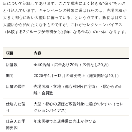
店について記録してあります。ここで現実によく起きる“偏り”をわざ
と仕込んでいます。キャンペーンの対象に選ばれたのは、売場面積が
大きく都心に近い大型店に偏っている、という点です。販促は目立つ
大型店から始めたくなるものですが、これがセレクションバイアス
（比較する2グループが最初から別物になる歪み）の正体になります。
項目
内容
店舗数
全40店舗（広告あり20店 / 広告なし20店）
期間
2025年4月〜12月の週次売上（施策開始は10月）
店舗の属性
売場面積・立地（都心/郊外/住宅街）・駅からの距
離・会員数
仕込んだ偏
大型・都心の店ほど広告対象に選ばれやすい（セレ
り
クションバイアス）
仕込んだ季
年末需要で全店共通に売上が伸びる
節要因