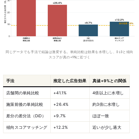
同じデータでも手法で結論は激変する。単純比較は効果を水増しし、DiDと傾向
スコアが真の+9%に近づく
手法
推定した広告効果
真値+9%との関係
店舗間の単純比較
+41.1%
4倍以上に水増し
施策前後の単純比較
+26.4%
約3倍に水増し
差分の差分法（DiD）
+9.7%
ほぼ一致
傾向スコアマッチング
+12.2%
近いが少し過大