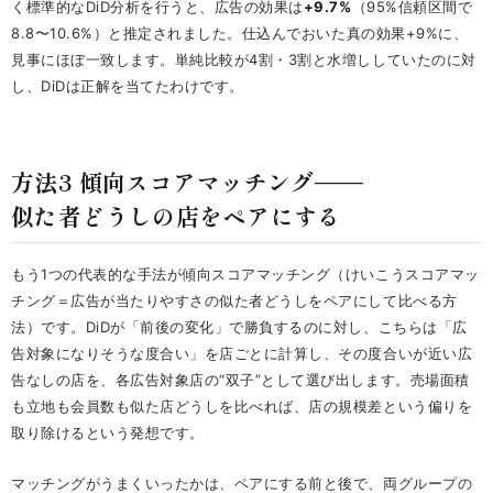
く標準的なDiD分析を行うと、広告の効果は
+9.7%
（95%信頼区間で
8.8〜10.6%）と推定されました。仕込んでおいた真の効果+9%に、
見事にほぼ一致します。単純比較が4割・3割と水増ししていたのに対
し、DiDは正解を当てたわけです。
方法3 傾向スコアマッチング——
似た者どうしの店をペアにする
もう1つの代表的な手法が傾向スコアマッチング（けいこうスコアマッ
チング＝広告が当たりやすさの似た者どうしをペアにして比べる方
法）です。DiDが「前後の変化」で勝負するのに対し、こちらは「広
告対象になりそうな度合い」を店ごとに計算し、その度合いが近い広
告なしの店を、各広告対象店の“双子”として選び出します。売場面積
も立地も会員数も似た店どうしを比べれば、店の規模差という偏りを
取り除けるという発想です。
マッチングがうまくいったかは、ペアにする前と後で、両グループの