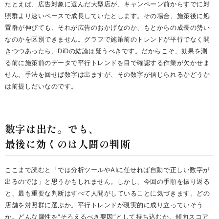
たとえば、広告対象に選んだ大型店が、キャンペーン前からすでに対
照群より速いペースで成長していたとします。その場合、施策後に処
置群が伸びても、それが広告のおかげなのか、もとからの成長の勢い
なのかを区別できません。グラフで施策前のトレンドが平行でなく開
きつつあったら、DiDの結論は疑うべきです。だからこそ、効果を測
る前に施策前のデータで平行トレンドを目で確認する作業が欠かせま
せん。手法を回せば数字は出ますが、その数字が信じられるかどうか
は前提しだいなのです。
数字は出た。でも、
最後に効くのは人間の判断
ここまで読むと「では分析ツールやAIに任せれば自動で正しい数字が
出るのでは」と思うかもしれません。しかし、今回の手順を振り返る
と、最も重要な判断はすべて人間がしていることに気づきます。どの
店舗を対照群に選ぶか。平行トレンドが現実的に成り立っていそう
か。どんな属性を“そろえるべき要因”として持ち込むか。傾向スコア