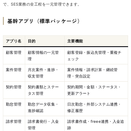
で、SES業務の全工程を一元管理できます。
基幹アプリ（標準パッケージ）
アプリ名
目的
主要機能
顧客管理
顧客情報の一元管
顧客登録・振込先管理・重複チ
理
ェック
案件管理
月次案件・進捗・
案件情報・請求計算・継続管
収支管理
理・突合設定
契約管理
契約書類とステー
契約期間・金額・ステータス・
タス管理
更新アラート
勤怠管理
勤怠データ収集・
日次勤怠・外部システム連携・
進捗確認
修正履歴
請求管理
請求書発行・入金
請求書作成・freee連携・入金追
管理
跡