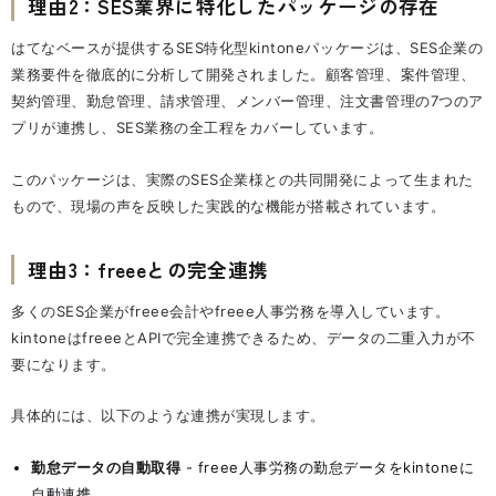
理由2：SES業界に特化したパッケージの存在
はてなベースが提供するSES特化型kintoneパッケージは、SES企業の
業務要件を徹底的に分析して開発されました。顧客管理、案件管理、
契約管理、勤怠管理、請求管理、メンバー管理、注文書管理の7つのア
プリが連携し、SES業務の全工程をカバーしています。
このパッケージは、実際のSES企業様との共同開発によって生まれた
もので、現場の声を反映した実践的な機能が搭載されています。
理由3：freeeとの完全連携
多くのSES企業がfreee会計やfreee人事労務を導入しています。
kintoneはfreeeとAPIで完全連携できるため、データの二重入力が不
要になります。
具体的には、以下のような連携が実現します。
勤怠データの自動取得
- freee人事労務の勤怠データをkintoneに
自動連携