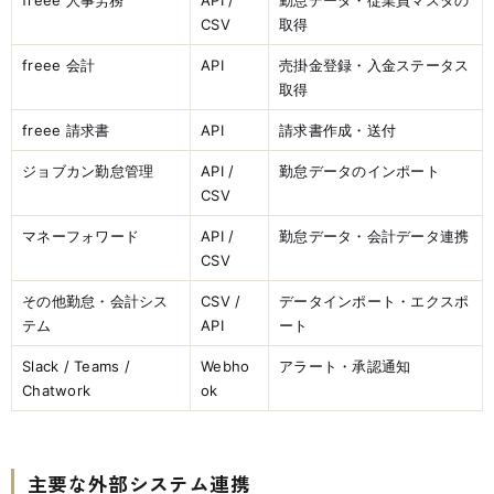
CSV
取得
freee 会計
API
売掛金登録・入金ステータス
取得
freee 請求書
API
請求書作成・送付
ジョブカン勤怠管理
API /
勤怠データのインポート
CSV
マネーフォワード
API /
勤怠データ・会計データ連携
CSV
その他勤怠・会計シス
CSV /
データインポート・エクスポ
テム
API
ート
Slack / Teams /
Webho
アラート・承認通知
Chatwork
ok
主要な外部システム連携