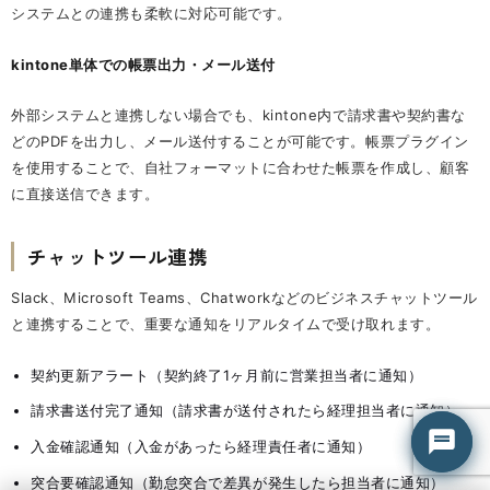
システムとの連携も柔軟に対応可能です。
kintone単体での帳票出力・メール送付
外部システムと連携しない場合でも、kintone内で請求書や契約書な
どのPDFを出力し、メール送付することが可能です。帳票プラグイン
を使用することで、自社フォーマットに合わせた帳票を作成し、顧客
に直接送信できます。
チャットツール連携
Slack、Microsoft Teams、Chatworkなどのビジネスチャットツール
と連携することで、重要な通知をリアルタイムで受け取れます。
はてな君
はてな君
● オンライン（平日 9:00-18:00）
● オンライン（平日 9:00-18:00）
契約更新アラート（契約終了1ヶ月前に営業担当者に通知）
請求書送付完了通知（請求書が送付されたら経理担当者に通知）
入金確認通知（入金があったら経理責任者に通知）
突合要確認通知（勤怠突合で差異が発生したら担当者に通知）