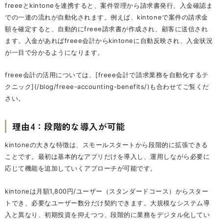
freeeとkintoneを連携すると、案件管理から請求書発行、入金確認ま
での一連の流れが自動化されます。例えば、kintoneで案件の請求金
額を確定すると、自動的にfreee請求書が作成され、顧客に送信され
ます。入金があればfreee会計からkintoneに自動反映され、入金状況
が一目で分かるようになります。
freee会計の活用については、[freee会計で請求業務を自動化するテ
クニック](/blog/freee-accounting-benefits/)も合わせてご覧くだ
さい。
理由4：段階的な導入が可能
kintoneの大きな特徴は、スモールスタートから段階的に拡張できる
ことです。最初は基本的なアプリだけを導入し、運用しながら必要に
応じて機能を追加していくアプローチが可能です。
kintoneは月額1,800円/ユーザー（スタンダードコース）からスター
トでき、必要なユーザー数分だけ契約できます。大規模なシステム導
入と異なり、初期投資を抑えつつ、段階的に業務をデジタル化してい