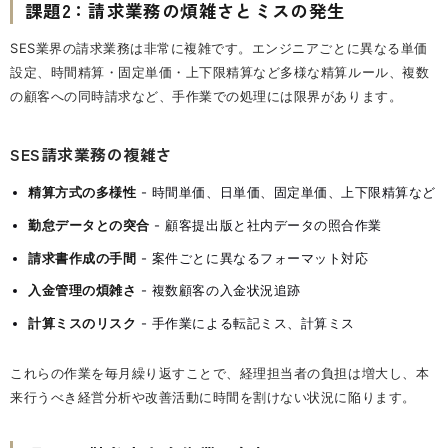
課題2：請求業務の煩雑さとミスの発生
SES業界の請求業務は非常に複雑です。エンジニアごとに異なる単価
設定、時間精算・固定単価・上下限精算など多様な精算ルール、複数
の顧客への同時請求など、手作業での処理には限界があります。
SES請求業務の複雑さ
精算方式の多様性
- 時間単価、日単価、固定単価、上下限精算など
勤怠データとの突合
- 顧客提出版と社内データの照合作業
請求書作成の手間
- 案件ごとに異なるフォーマット対応
入金管理の煩雑さ
- 複数顧客の入金状況追跡
計算ミスのリスク
- 手作業による転記ミス、計算ミス
これらの作業を毎月繰り返すことで、経理担当者の負担は増大し、本
来行うべき経営分析や改善活動に時間を割けない状況に陥ります。