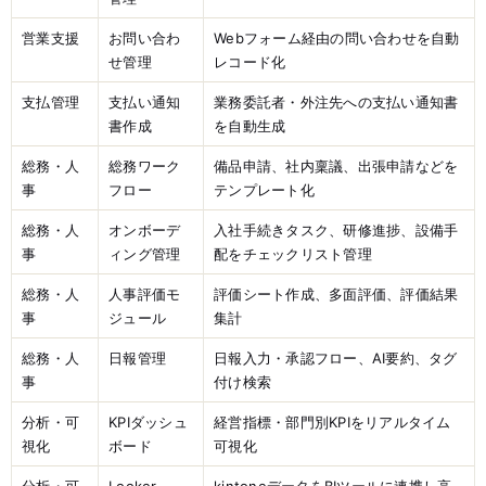
営業支援
お問い合わ
Webフォーム経由の問い合わせを自動
せ管理
レコード化
支払管理
支払い通知
業務委託者・外注先への支払い通知書
書作成
を自動生成
総務・人
総務ワーク
備品申請、社内稟議、出張申請などを
事
フロー
テンプレート化
総務・人
オンボーデ
入社手続きタスク、研修進捗、設備手
事
ィング管理
配をチェックリスト管理
総務・人
人事評価モ
評価シート作成、多面評価、評価結果
事
ジュール
集計
総務・人
日報管理
日報入力・承認フロー、AI要約、タグ
事
付け検索
分析・可
KPIダッシュ
経営指標・部門別KPIをリアルタイム
視化
ボード
可視化