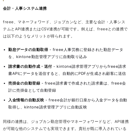
会計・人事システム連携
freee、マネーフォワード、ジョブカンなど、主要な会計・人事シス
テムとAPI連携またはCSV連携が可能です。例えば、freeeとの連携で
は以下のようなメリットが得られます。
勤怠データの自動取得
- freee人事労務に登録された勤怠データ
を、kintone勤怠管理アプリに自動取り込み
請求書の自動作成・送付
- kintone請求管理アプリからfreee請求
書APIにデータを送信すると、自動的にPDFが生成され顧客に送信
売掛金の自動登録
- freee請求書で作成された請求書は、freee会
計に売掛金として自動登録
入金情報の自動反映
- freee会計が銀行口座から入金データを自動
取得し、kintone請求管理アプリに自動反映
同様の連携は、ジョブカン勤怠管理やマネーフォワードなど、API連携
が可能な他のシステムでも実現できます。貴社が既に導入されている