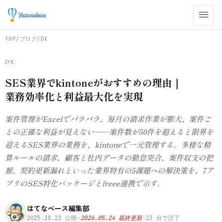
TOP
/
ブログ
/
DX
DX
SES業界でkintoneがおすすめの理由｜
業務効率化と利益最大化を実現
案件管理がExcelでバラバラ、毎月の請求作業が膨大、案件ご
との正確な利益が見えない——案件数が50件を超えると限界を
迎えるSES業界の業務を、kintoneで一元管理する。多様な精
算ルールの請求、顧客と社内データの勤怠突合、案件収支の把
握、契約更新漏れといった業界特有の5課題への解決策を、7ア
プリのSES特化パッケージとfreee連携で示す。
はてなベース編集部
2025.10.22
公開
·
2026.05.24
最終更新
·
23
分で読了