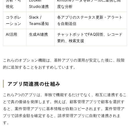
分析・可
Looker
kintoneデータをBIツールに連携し高
視化
Studio連携
度な分析
コラボレ
Slack /
各アプリのステータス更新・アラート
ーション
Teams通知
を自動送信
AI活用
生成AI連携
チャットボットでFAQ回答、レコード
要約、検索支援
これらのオプション機能は、基幹アプリの運用が安定した後に、段階
的に追加することをおすすめしています。
アプリ間連携の仕組み
これら7つのアプリは、単独で機能するだけでなく、相互に連携するこ
とで真の価値を発揮します。例えば、顧客管理アプリで顧客を選択す
ると、案件管理アプリに基本情報が自動コピーされます。案件管理ア
プリで請求金額を確定すると、請求管理アプリに自動で連携されま
す。