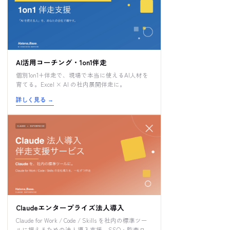
AI活用コーチング・1on1伴走
個別1on1+伴走で、現場で本当に使えるAI人材を
育てる。Excel × AI の社内展開伴走に。
詳しく見る
→
Claudeエンタープライズ法人導入
Claude for Work / Code / Skills を社内の標準ツー
ルに据えるための法人導入支援。SSO・監査ロ