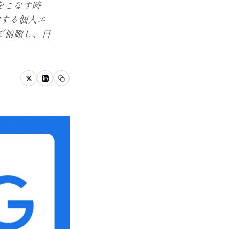
事をこなす時
稼働する個人エ
リで俯瞰し、日