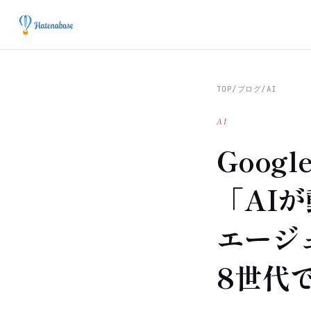
TOP
/
ブログ
/
AI
AI
Googl
「AIが
エージ
8世代