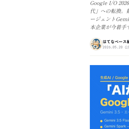
Google I/
代」への転換。競合
ージェントGem
本企業が今着手
はてなベース
2026.05.20
公