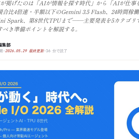
O 2026が掲げたのは「AIが情報を探す時代」から「AIが仕
比4倍速・半額以下のGemini 3.5 Flash、24時間
ini Spark、第8世代TPUまで——主要発表を5カテゴ
すべき準備ポイントを解説する。
編集部
開
·
2026.05.29
最終更新
·
16
分で読了