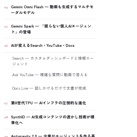
Gemini Omni Flash — 動画も生成するマルチモ
04
ーダルモデル
Gemini Spark — 「眠らない個人AIエージェン
05
ト」の登場
AIが変えるSearch・YouTube・Docs
06
Search — カスタムダッシュボードと情報エー
ジェント
Ask YouTube — 複雑な質問に動画で答える
Docs Live — 話しかけるだけで文書が完成
第8世代TPU — AIインフラの圧倒的な進化
07
SynthID — AI生成コンテンツの透かし技術が標
08
準化へ
Antigravity 2.0 — 企業がエージェントを作る基
09