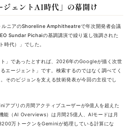
— 「エージェントAI時代」の幕開け
ルニアのShoreline Amphitheatreで年次開発者会議
CEO Sundar Pichaiの基調講演で繰り返し強調された
ェント時代）」でした。
」であったとすれば、2026年のGoogleが描く次世
するエージェント」です。検索するのではなく調べてく
る。そのビジョンを支える技術発表が今回の主役でし
miniアプリの月間アクティブユーザーが9億人を超えた
（AI Overviews）は月間25億人、AIモードは月
200万トークンをGeminiが処理している計算にな