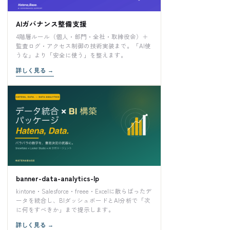
AIガバナンス整備支援
4階層ルール（個人・部門・全社・取締役会）＋
監査ログ・アクセス制御の技術実装まで。「AI使
うな」より「安全に使う」を整えます。
詳しく見る
→
banner-data-analytics-lp
kintone・Salesforce・freee・Excelに散らばったデ
ータを統合し、BIダッシュボードとAI分析で「次
に何をすべきか」まで提示します。
詳しく見る
→