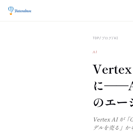
TOP
/
ブログ
/
AI
AI
Verte
に——Ag
のエー
Vertex AI が
デルを売る」か