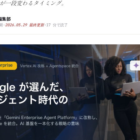
方が一段変わるタイミング。
編集部
開
·
2026.05.29
最終更新
·
17
分で読了