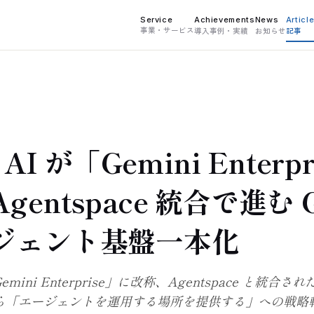
Service
Achievements
News
Articl
事業・サービス
導入事例・実績
お知らせ
記事
x AI が「Gemini Enterp
entspace 統合で進む G
ジェント基盤一本化
「Gemini Enterprise」に改称、Agentspace と統合
ら「エージェントを運用する場所を提供する」への戦略