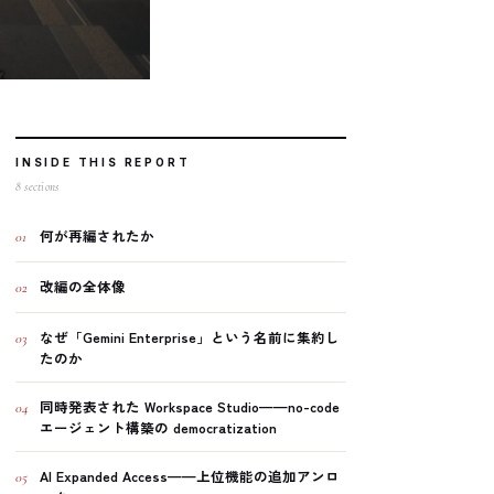
INSIDE THIS REPORT
8
sections
何が再編されたか
01
改編の全体像
02
なぜ「Gemini Enterprise」という名前に集約し
03
たのか
同時発表された Workspace Studio——no-code
04
エージェント構築の democratization
AI Expanded Access——上位機能の追加アンロ
05