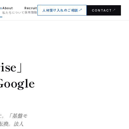
es
About
Recruit
人材受け入れのご相談
↗
CONTACT
↗
採用情報
私たちについて
rise」
oogle
された。「基盤モ
転換。法人