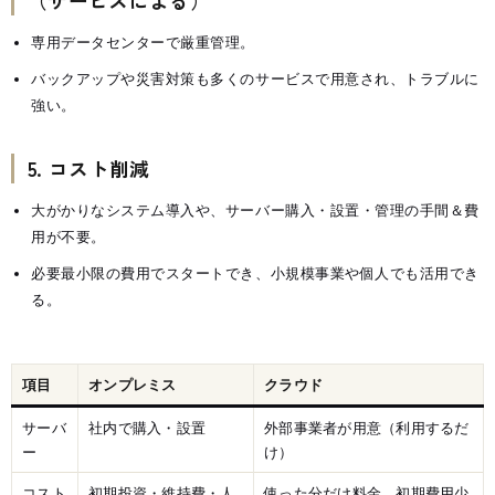
（サービスによる）
専用データセンターで厳重管理。
バックアップや災害対策も多くのサービスで用意され、トラブルに
強い。
5. コスト削減
大がかりなシステム導入や、サーバー購入・設置・管理の手間＆費
用が不要。
必要最小限の費用でスタートでき、小規模事業や個人でも活用でき
る。
項目
オンプレミス
クラウド
サーバ
社内で購入・設置
外部事業者が用意（利用するだ
ー
け）
コスト
初期投資・維持費・人
使った分だけ料金、初期費用少