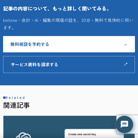
記事の内容について、もっと詳しく聞いてみる。
kintone・会計・AI・編集の現場の話を、30分・無料で具体的に伺い
ます。
無料相談を予約する
→
サービス資料を請求する
↗
Related
はてな君
はてな君
関連記事
○ 営業時間外（平日 9:00-18:00）
○ 営業時間外（平日 9:00-18:00）