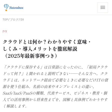
TOP
/
ブログ
/
DX
DX
クラウドとは何か？わかりやすく意味・
しくみ・導入メリットを徹底解説
（2025年最新事例つき）
「クラウドに保存する」は日常語になったのに、「結局クラウ
ドって何？」と聞かれると説明できない——そんな方へ。クラ
ウドとは、ネットワーク経由で必要なときに必要なだけITの資
源を使う仕組み。名前の由来やオンプレミスとの違い、
SaaS/IaaS/PaaSの種類、代表サービス、ビジネス・教育・個
人での活用事例から将来性までを、図解と具体例でわかりやす
く解説します。