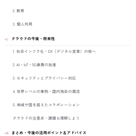
2. 教育
3. 個人利用
クラウドの今後・将来性
07
1. 社会インフラ化・DX（デジタル変革）の核へ
2. AI・IoT・5G連携の加速
3. セキュリティとプライバシー対応
4. 世界レベルの事例・国内独自の潮流
5. 地域や国を超えたコラボレーション
クラウドの注意点・課題も理解しよう
まとめ・今後の活用ポイント＆アドバイス
08