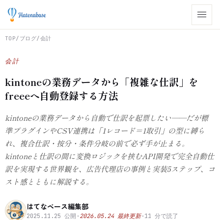
TOP
/
ブログ
/
会計
会計
kintoneの業務データから「複雑な仕訳」を
freeeへ自動登録する方法
kintoneの業務データから自動で仕訳を起票したい——だが標
準プラグインやCSV連携は「1レコード＝1取引」の型に縛ら
れ、複合仕訳・按分・条件分岐の前で必ず手が止まる。
kintoneと仕訳の間に変換ロジックを挟むAPI開発で完全自動仕
訳を実現する世界観を、広告代理店の事例と実装5ステップ、コ
スト感とともに解説する。
はてなベース編集部
2025.11.25
公開
·
2026.05.24
最終更新
·
11
分で読了