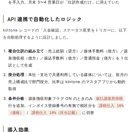
を手入力。月末 3〜4 営業日が「仕訳作成だけ」に消えていた
API 連携で自動化したロジック
kintone レコードの「入金確認」ステータス変更をトリガーに、以下
を自動処理するように設計しました。
複合仕訳の組み立て
：売上総額（貸方）／媒体手数料（借方）／源
泉徴収税（借方）／振込手数料（借方）／普通預金（借方）を 1 仕
訳として生成
按分処理
：本社・支社で共通利用している媒体については、前月の
売上構成比で部門按分。比率は kintone のマスタアプリから動的
取得
条件分岐
：源泉徴収対象フラグ ON のときのみ
仮払源泉所得税
行を追加。インボイス登録番号の有無で税区分を
課税仕入 10%
/
に切替
（適格）
課税仕入 10%（区分記載）
導入効果