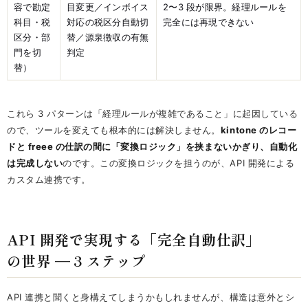
容で勘定
目変更／インボイス
2〜3 段が限界。経理ルールを
科目・税
対応の税区分自動切
完全には再現できない
区分・部
替／源泉徴収の有無
門を切
判定
替）
これら 3 パターンは「経理ルールが複雑であること」に起因している
ので、ツールを変えても根本的には解決しません。
kintone のレコー
ドと freee の仕訳の間に「変換ロジック」を挟まないかぎり、自動化
は完成しない
のです。この変換ロジックを担うのが、API 開発による
カスタム連携です。
API 開発で実現する「完全自動仕訳」
の世界 — 3 ステップ
API 連携と聞くと身構えてしまうかもしれませんが、構造は意外とシ