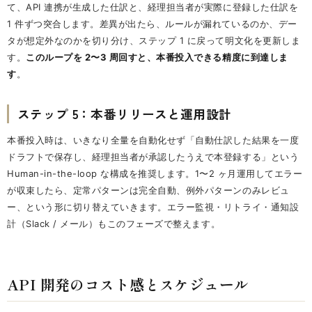
て、API 連携が生成した仕訳と、経理担当者が実際に登録した仕訳を
1 件ずつ突合します。差異が出たら、ルールが漏れているのか、デー
タが想定外なのかを切り分け、ステップ 1 に戻って明文化を更新しま
す。
このループを 2〜3 周回すと、本番投入できる精度に到達しま
す
。
ステップ 5：本番リリースと運用設計
本番投入時は、いきなり全量を自動化せず「自動仕訳した結果を一度
ドラフトで保存し、経理担当者が承認したうえで本登録する」という
Human-in-the-loop な構成を推奨します。1〜2 ヶ月運用してエラー
が収束したら、定常パターンは完全自動、例外パターンのみレビュ
ー、という形に切り替えていきます。エラー監視・リトライ・通知設
計（Slack / メール）もこのフェーズで整えます。
API 開発のコスト感とスケジュール