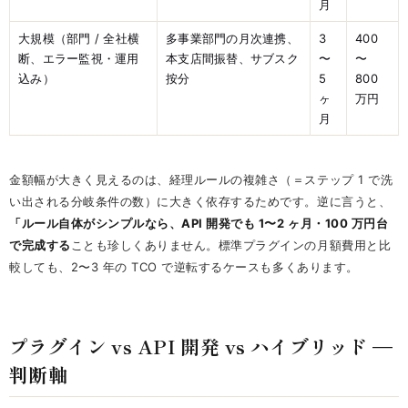
月
大規模（部門 / 全社横
多事業部門の月次連携、
3
400
断、エラー監視・運用
本支店間振替、サブスク
〜
〜
込み）
按分
5
800
ヶ
万円
月
金額幅が大きく見えるのは、経理ルールの複雑さ（＝ステップ 1 で洗
い出される分岐条件の数）に大きく依存するためです。逆に言うと、
「ルール自体がシンプルなら、API 開発でも 1〜2 ヶ月・100 万円台
で完成する
ことも珍しくありません。標準プラグインの月額費用と比
較しても、2〜3 年の TCO で逆転するケースも多くあります。
プラグイン vs API 開発 vs ハイブリッド —
判断軸