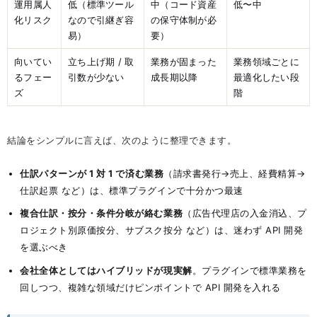
運用属人
低（標準ツール
中（コード資産
低〜中
化リスク
なので引継ぎ容
の保守体制が必
易）
要）
向いてい
立ち上げ期 / 取
業務が固まった
業務領域ごとに
るフェー
引数が少ない
成長期以降
最適化したい段
ズ
階
結論をシンプルに言えば、次のように整理できます。
仕訳パターンが 1 対 1 で済む業務
（請求書発行→売上、経費精算→
仕訳起票 など）は、標準プラグインで十分かつ最速
複合仕訳・按分・条件分岐が絡む業務
（広告代理店の入金消込、プ
ロジェクト別原価按分、サブスク按分 など）は、迷わず API 開発
を選ぶべき
会社全体としてはハイブリッドが現実解
。プラグインで標準業務を
回しつつ、複雑な領域だけピンポイントで API 開発を入れる