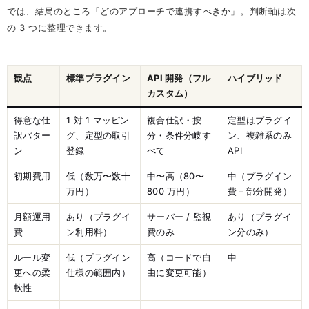
では、結局のところ「どのアプローチで連携すべきか」。判断軸は次
の 3 つに整理できます。
観点
標準プラグイン
API 開発（フル
ハイブリッド
カスタム）
得意な仕
1 対 1 マッピン
複合仕訳・按
定型はプラグイ
訳パター
グ、定型の取引
分・条件分岐す
ン、複雑系のみ
ン
登録
べて
API
初期費用
低（数万〜数十
中〜高（80〜
中（プラグイン
万円）
800 万円）
費＋部分開発）
月額運用
あり（プラグイ
サーバー / 監視
あり（プラグイ
費
ン利用料）
費のみ
ン分のみ）
ルール変
低（プラグイン
高（コードで自
中
更への柔
仕様の範囲内）
由に変更可能）
軟性