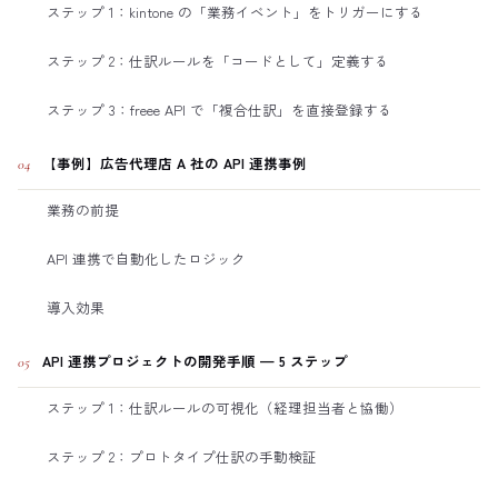
ステップ 1：kintone の「業務イベント」をトリガーにする
ステップ 2：仕訳ルールを「コードとして」定義する
ステップ 3：freee API で「複合仕訳」を直接登録する
【事例】広告代理店 A 社の API 連携事例
04
業務の前提
API 連携で自動化したロジック
導入効果
API 連携プロジェクトの開発手順 — 5 ステップ
05
ステップ 1：仕訳ルールの可視化（経理担当者と協働）
ステップ 2：プロトタイプ仕訳の手動検証