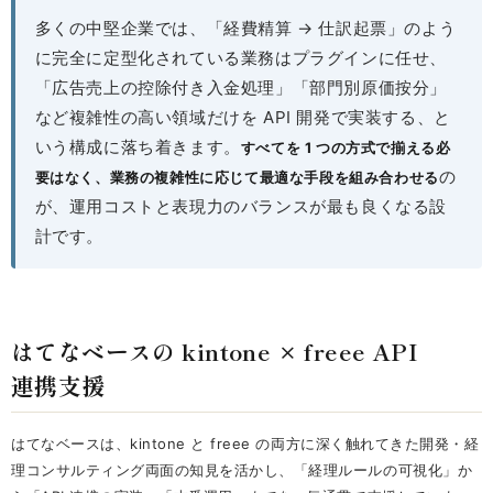
多くの中堅企業では、「経費精算 → 仕訳起票」のよう
に完全に定型化されている業務はプラグインに任せ、
「広告売上の控除付き入金処理」「部門別原価按分」
など複雑性の高い領域だけを API 開発で実装する、と
いう構成に落ち着きます。
すべてを 1 つの方式で揃える必
の
要はなく、業務の複雑性に応じて最適な手段を組み合わせる
が、運用コストと表現力のバランスが最も良くなる設
計です。
はてなベースの kintone × freee API
連携支援
はてなベースは、kintone と freee の両方に深く触れてきた開発・経
理コンサルティング両面の知見を活かし、「経理ルールの可視化」か