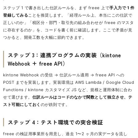
ステップ 1 で書き出した仕訳ルールを、まず freee 上で
手入力で 1 件
登録してみる
ことを推奨します。「経理ルール上、本当にこの仕訳で
正しいのか」「税区分・部門・取引先の組み合わせが freee のマスタ
に存在するのか」を、コードを書く前に確認します。ここで矛盾が見
つかると、開発工数を大幅に節約できます。
ステップ 3：連携プログラムの実装（kintone
Webhook + freee API）
kintone Webhook の受信 → 仕訳ルール適用 → freee API への
POST までを実装します。実装環境は AWS Lambda / Google Cloud
Functions / kintone カスタマイズ JS など、規模と運用体制に合わ
せて選びます。
仕訳ルールはコードのなかで関数として独立させ、テ
スト可能にしておく
のが鉄則です。
ステップ 4：テスト環境での突合検証
freee の検証用事業所を用意し、過去 1〜2 ヶ月の実データを流し