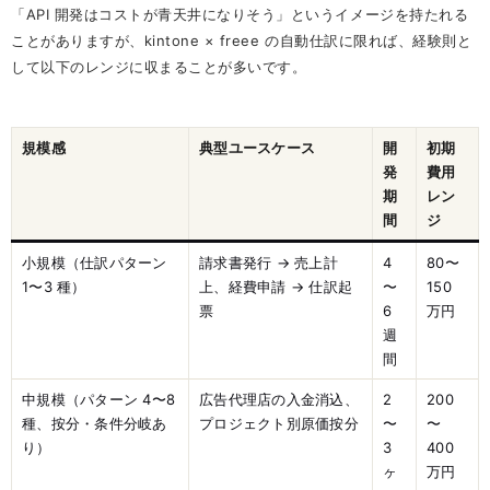
「API 開発はコストが青天井になりそう」というイメージを持たれる
ことがありますが、kintone × freee の自動仕訳に限れば、経験則と
して以下のレンジに収まることが多いです。
規模感
典型ユースケース
開
初期
発
費用
期
レン
間
ジ
小規模（仕訳パターン
請求書発行 → 売上計
4
80〜
1〜3 種）
上、経費申請 → 仕訳起
〜
150
票
6
万円
週
間
中規模（パターン 4〜8
広告代理店の入金消込、
2
200
種、按分・条件分岐あ
プロジェクト別原価按分
〜
〜
り）
3
400
ヶ
万円