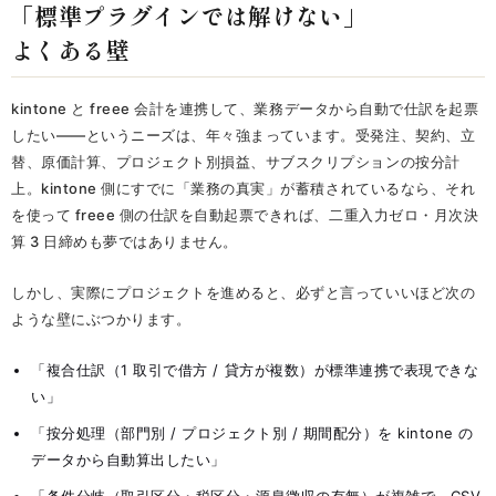
「標準プラグインでは解けない」
よくある壁
kintone と freee 会計を連携して、業務データから自動で仕訳を起票
したい——というニーズは、年々強まっています。受発注、契約、立
替、原価計算、プロジェクト別損益、サブスクリプションの按分計
上。kintone 側にすでに「業務の真実」が蓄積されているなら、それ
を使って freee 側の仕訳を自動起票できれば、二重入力ゼロ・月次決
算 3 日締めも夢ではありません。
しかし、実際にプロジェクトを進めると、必ずと言っていいほど次の
ような壁にぶつかります。
「複合仕訳（1 取引で借方 / 貸方が複数）が標準連携で表現できな
い」
「按分処理（部門別 / プロジェクト別 / 期間配分）を kintone の
データから自動算出したい」