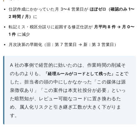
仕訳作成にかかっていた月 3〜4 営業日が
ほぼゼロ（確認のみ 1〜
2 時間 / 月）
に
転記ミス・税区分誤りに起因する修正仕訳が
月平均 8 件 → 月 0〜
1 件
に減少
月次決算の早期化（旧：第 7 営業日 → 新：第 3 営業日）
A 社の事例で経営的に効いたのは、作業時間の削減そ
のものよりも、
で
「経理ルールがコードとして残った」こと
した。担当者の頭の中にしかなかった「この媒体は源
泉徴収あり」「この案件は本支社按分が必要」といっ
た暗黙知が、レビュー可能なコードに置き換わるた
め、属人化リスクと引き継ぎ工数が大きく下がりま
す。