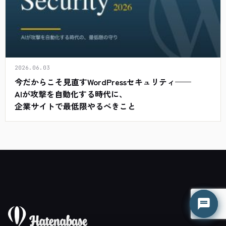
2026.06.03
今だからこそ見直すWordPressセキュリティ——
AIが攻撃を自動化する時代に、
企業サイトで最低限やるべきこと
はてな君
はてな君
○ 営業時間外（平日 9:00-18:00）
○ 営業時間外（平日 9:00-18:00）