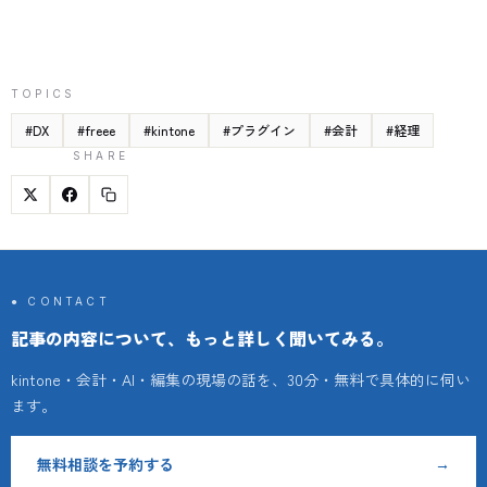
TOPICS
#
DX
#
freee
#
kintone
#
プラグイン
#
会計
#
経理
SHARE
● CONTACT
記事の内容について、もっと詳しく聞いてみる。
kintone・会計・AI・編集の現場の話を、30分・無料で具体的に伺い
ます。
無料相談を予約する
→