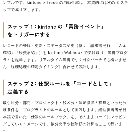
ンプルです。kintone × freee の自動仕訳は、本質的には次の 3 ステ
ップで成り立ちます。
ステップ 1：kintone の「業務イベント」
をトリガーにする
レコードの登録・更新・ステータス変更（例：「請求書発行」「入金
確認」「経費承認」）を kintone Webhook で受け取り、連携プログ
ラムを起動します。リアルタイム連携でなく日次バッチでも構いませ
ん。経理処理の確定タイミングに合わせて設計します。
ステップ 2：仕訳ルールを「コードとして」
定義する
取引区分・部門・プロジェクト・税区分・源泉徴収の有無といった分
岐条件を、プログラム上のルールとして実装します。経理担当者が日
本語で書いた「仕訳のルールブック」を、そのままコードにマッピン
グしていくイメージです。按分比率や控除額の計算もここで行いま
す。