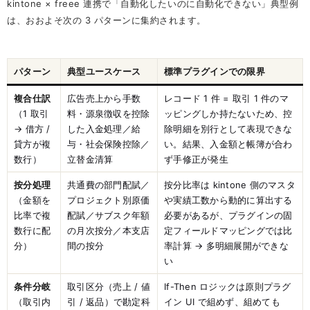
kintone × freee 連携で「自動化したいのに自動化できない」典型例
は、おおよそ次の 3 パターンに集約されます。
パターン
典型ユースケース
標準プラグインでの限界
複合仕訳
広告売上から手数
レコード 1 件 = 取引 1 件のマ
（1 取引
料・源泉徴収を控除
ッピングしか持たないため、控
→ 借方 /
した入金処理／給
除明細を別行として表現できな
貸方が複
与・社会保険控除／
い。結果、入金額と帳簿が合わ
数行）
立替金清算
ず手修正が発生
按分処理
共通費の部門配賦／
按分比率は kintone 側のマスタ
（金額を
プロジェクト別原価
や実績工数から動的に算出する
比率で複
配賦／サブスク年額
必要があるが、プラグインの固
数行に配
の月次按分／本支店
定フィールドマッピングでは比
分）
間の按分
率計算 → 多明細展開ができな
い
条件分岐
取引区分（売上 / 値
If-Then ロジックは原則プラグ
（取引内
引 / 返品）で勘定科
イン UI で組めず、組めても