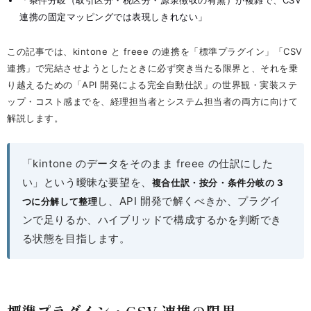
「条件分岐（取引区分・税区分・源泉徴収の有無）が複雑で、CSV
連携の固定マッピングでは表現しきれない」
この記事では、kintone と freee の連携を「標準プラグイン」「CSV
連携」で完結させようとしたときに必ず突き当たる限界と、それを乗
り越えるための「API 開発による完全自動仕訳」の世界観・実装ステ
ップ・コスト感までを、経理担当者とシステム担当者の両方に向けて
解説します。
「kintone のデータをそのまま freee の仕訳にした
い」という曖昧な要望を、
複合仕訳・按分・条件分岐の 3
し、API 開発で解くべきか、プラグイ
つに分解して整理
ンで足りるか、ハイブリッドで構成するかを判断でき
る状態を目指します。
標準プラグイン・CSV 連携の限界