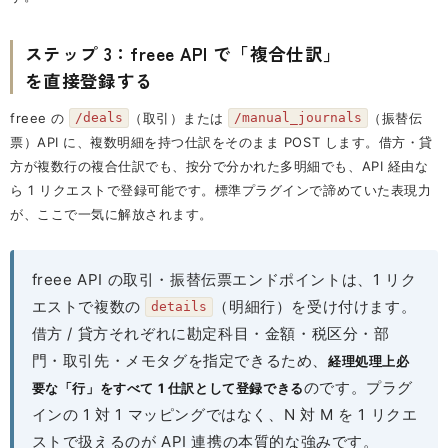
ステップ 3：freee API で「複合仕訳」
を直接登録する
freee の
（取引）または
（振替伝
/deals
/manual_journals
票）API に、複数明細を持つ仕訳をそのまま POST します。借方・貸
方が複数行の複合仕訳でも、按分で分かれた多明細でも、API 経由な
ら 1 リクエストで登録可能です。標準プラグインで諦めていた表現力
が、ここで一気に解放されます。
freee API の取引・振替伝票エンドポイントは、1 リク
エストで複数の
（明細行）を受け付けます。
details
借方 / 貸方それぞれに勘定科目・金額・税区分・部
門・取引先・メモタグを指定できるため、
経理処理上必
のです。プラグ
要な「行」をすべて 1 仕訳として登録できる
インの 1 対 1 マッピングではなく、N 対 M を 1 リクエ
ストで扱えるのが API 連携の本質的な強みです。