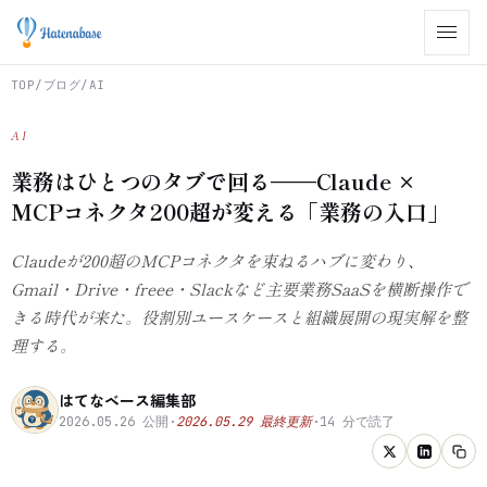
TOP
/
ブログ
/
AI
AI
業務はひとつのタブで回る——Claude ×
MCPコネクタ200超が変える「業務の入口」
Claudeが200超のMCPコネクタを束ねるハブに変わり、
Gmail・Drive・freee・Slackなど主要業務SaaSを横断操作で
きる時代が来た。役割別ユースケースと組織展開の現実解を整
理する。
はてなベース編集部
2026.05.26
公開
·
2026.05.29
最終更新
·
14
分で読了