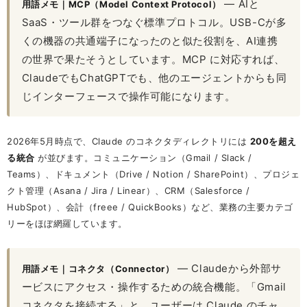
— AIと
用語メモ｜MCP（Model Context Protocol）
SaaS・ツール群をつなぐ標準プロトコル。USB-Cが多
くの機器の共通端子になったのと似た役割を、AI連携
の世界で果たそうとしています。MCP に対応すれば、
ClaudeでもChatGPTでも、他のエージェントからも同
じインターフェースで操作可能になります。
2026年5月時点で、Claude のコネクタディレクトリには
200を超え
る統合
が並びます。コミュニケーション（Gmail / Slack /
Teams）、ドキュメント（Drive / Notion / SharePoint）、プロジェ
クト管理（Asana / Jira / Linear）、CRM（Salesforce /
HubSpot）、会計（freee / QuickBooks）など、業務の主要カテゴ
リーをほぼ網羅しています。
— Claudeから外部サ
用語メモ｜コネクタ（Connector）
ービスにアクセス・操作するための統合機能。「Gmail
コネクタを接続する」と、ユーザーは Claude のチャ