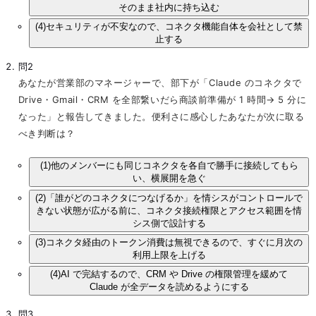
そのまま社内に持ち込む
(4)
セキュリティが不安なので、コネクタ機能自体を会社として禁
止する
問2
あなたが営業部のマネージャーで、部下が「Claude のコネクタで
Drive・Gmail・CRM を全部繋いだら商談前準備が 1 時間→ 5 分に
なった」と報告してきました。便利さに感心したあなたが次に取る
べき判断は？
(1)
他のメンバーにも同じコネクタを各自で勝手に接続してもら
い、横展開を急ぐ
(2)
「誰がどのコネクタにつなげるか」を情シスがコントロールで
きない状態が広がる前に、コネクタ接続権限とアクセス範囲を情
シス側で設計する
(3)
コネクタ経由のトークン消費は無視できるので、すぐに月次の
利用上限を上げる
(4)
AI で完結するので、CRM や Drive の権限管理を緩めて
Claude が全データを読めるようにする
問3