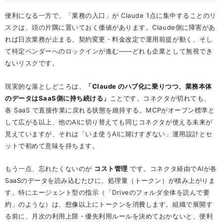
便利になる一方で、「業務の入口」が Claude 1点に集中することのリ
スクは、頭の片隅に置いておく価値があります。Claude側に障害があ
れば日次業務が止まる、契約変更・料金改定で運用前提が動く、そし
て特定ベンダーへのロックインが進む——どれも企業として無視でき
ないリスクです。
現実的な落としどころは、
「Claude のハブ化に乗りつつ、業務本体
のデータはSaaS側に持ち続ける」
ことです。コネクタが切れても、
各 SaaS で直接作業に戻れる状態を維持する。MCPがオープン標準と
して広がる以上、他のAIに切り替えても同じコネクタが使える未来が
見えていますが、それは「いま使うAIに賭けすぎない」運用設計とセ
ットで初めて意味を持ちます。
もう一点、忘れたくないのが
コスト管理
です。コネクタ経由でAIが各
SaaSのデータを読み込むたびに、処理量（トークン）が積み上がりま
す。特にエージェント型の指示（「Driveのフォルダ全体を読んで要
約」のような）は、想像以上にトークンを消費します。組織で展開す
る前に、月次の利用上限・優先利用ルールを決めておかないと、便利