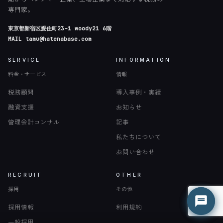
専門家。
東京都新宿区愛住町23-1 woody21 6階
MAIL
tamu@hatenabase.com
SERVICE
INFORMATION
料金・サービス
情報
税務顧問
導入事例・実績
融資支援
お知らせ
管理会計コンサル
記事
私たちについて
お問い合わせ
はてな君
はてな君
○ 営業時間外（平日 9:00-18:00）
○ 営業時間外（平日 9:00-18:00）
RECRUIT
OTHER
採用
その他
採用情報
利用規約
一般採用