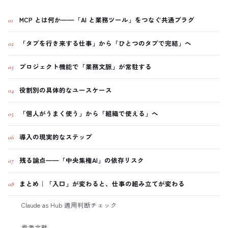
MCP とは何か——「AI と業務ツール」をつなぐ共通プラグ
01
「タブを行き来する仕事」から「ひとつのタブで完結」へ
02
プロジェクト機能で「業務文脈」が常駐する
03
役割別の具体的なユースケース
04
「個人がうまく使う」から「組織で使える」へ
05
導入の現実的なステップ
06
残る論点——「中央集権AI」の依存リスク
07
まとめ｜「入口」が変わると、仕事の組み立てが変わる
08
Claude as Hub 適用判断チェック
参考文献