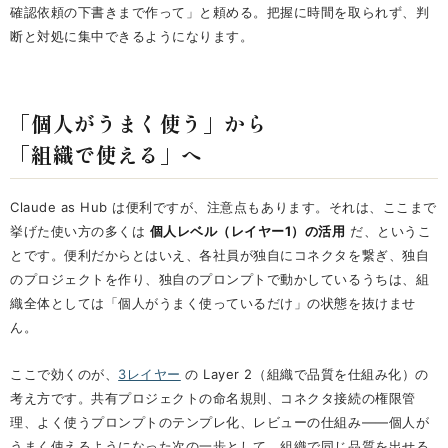
確認依頼の下書きまで作って」と頼める。把握に時間を取られず、判
断と対処に集中できるようになります。
「個人がうまく使う」から
「組織で使える」へ
Claude as Hub は便利ですが、注意点もあります。それは、ここまで
挙げた使い方の多くは
個人レベル（レイヤー1）の活用
だ、というこ
とです。便利だからとはいえ、各社員が独自にコネクタを繋ぎ、独自
のプロジェクトを作り、独自のプロンプトで動かしているうちは、組
織全体としては「個人がうまく使っているだけ」の状態を抜けませ
ん。
ここで効くのが、
3レイヤー
の Layer 2（組織で品質を仕組み化）の
考え方です。共有プロジェクトの命名規則、コネクタ接続の権限管
理、よく使うプロンプトのテンプレ化、レビューの仕組み——個人が
うまく使えるようになった次の一歩として、組織で同じ品質を出せる