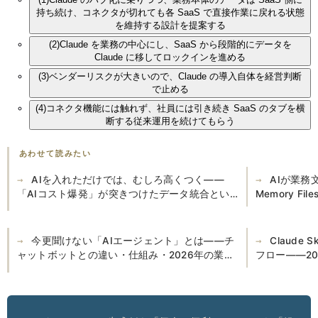
持ち続け、コネクタが切れても各 SaaS で直接作業に戻れる状態
を維持する設計を提案する
(2)
Claude を業務の中心にし、SaaS から段階的にデータを
Claude に移してロックインを進める
(3)
ベンダーリスクが大きいので、Claude の導入自体を経営判断
で止める
(4)
コネクタ機能には触れず、社員には引き続き SaaS のタブを横
断する従来運用を続けてもらう
あわせて読みたい
AIを入れただけでは、むしろ高くつく——
AIが業務
「AIコスト爆発」が突きつけたデータ統合とい
Memory F
う前提
今更聞けない「AIエージェント」とは——チ
Claude
ャットボットとの違い・仕組み・2026年の業務
フロー——2
活用例