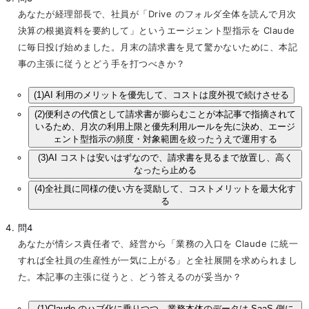
あなたが経理部長で、社員が「Drive のフォルダ全体を読んで月次
決算の根拠資料を要約して」というエージェント型指示を Claude
に毎日投げ始めました。月末の請求書を見て驚かないために、本記
事の主張に従うとどう手を打つべきか？
(1)
AI 利用のメリットを優先して、コストは度外視で続けさせる
(2)
便利さの代償として請求書が膨らむことが本記事で指摘されて
いるため、月次の利用上限と優先利用ルールを先に決め、エージ
ェント型指示の頻度・対象範囲を絞ったうえで運用する
(3)
AI コストは安いはずなので、請求書を見るまで放置し、高く
なったら止める
(4)
全社員に同様の使い方を奨励して、コストメリットを最大化す
る
問4
あなたが情シス責任者で、経営から「業務の入口を Claude に統一
すれば全社員の生産性が一気に上がる」と全社展開を求められまし
た。本記事の主張に従うと、どう答えるのが妥当か？
(1)
Claude のハブ化に乗りつつ、業務本体のデータは SaaS 側に