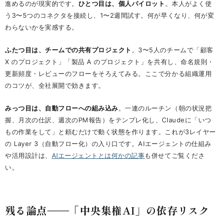
進めるのが現実的です。
ひとつ目は、個人パイロット
。本人がよく使
う3〜5つのコネクタを接続し、1〜2週間試す。何が早くなり、何が変
わらないかを実感する。
ふたつ目は、チームでの共有プロジェクト
。3〜5人のチームで「顧客
X のプロジェクト」「製品 A のプロジェクト」を共有し、命名規則・
更新頻度・レビューのフローをそろえてみる。ここで分かる組織運用
のコツが、全社展開で効きます。
みっつ目は、自動フローへの組み込み
。一連のルーチン（朝の状況把
握、月次の仕訳、週次のPM報告）をテンプレ化し、Claudeに「いつ
もの作業をして」と頼むだけで動く状態を作ります。これが3レイヤー
の Layer 3（自動フロー化）の入り口です。AIエージェントの仕組み
や活用設計は、
AIエージェントとは何かの記事
も併せてご覧くださ
い。
残る論点——「中央集権AI」の依存リスク