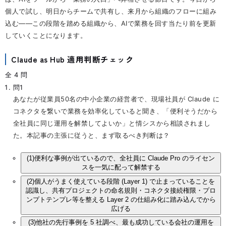
個人で試し、明日からチームで共有し、来月から組織のフローに組み
込む——この段階を踏める組織から、AIで業務を回す当たり前を更新
していくことになります。
Claude as Hub 適用判断チェック
全 4 問
問1
あなたが従業員50名の中小企業の経営者で、現場社員が Claude に
コネクタを繋いで業務を効率化していると聞き、「便利そうだから
全社員に同じ運用を解禁してよいか」と情シスから相談されまし
た。本記事の主張に従うと、まず取るべき判断は？
(1)
便利な事例が出ているので、全社員に Claude Pro のライセン
スを一気に配って解禁する
(2)
個人がうまく使えている段階 (Layer 1) で止まっていることを
認識し、共有プロジェクトの命名規則・コネクタ接続権限・プロ
ンプトテンプレ等を整える Layer 2 の仕組み化に踏み込んでから
広げる
(3)
他社の先行事例を 5 社調べ、最も成功している会社の運用を