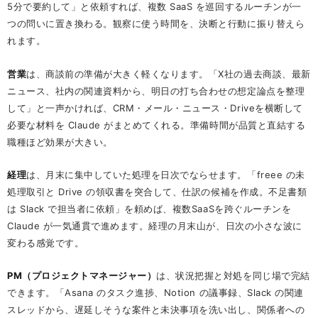
5分で要約して」と依頼すれば、複数 SaaS を巡回するルーチンが一
つの問いに置き換わる。観察に使う時間を、決断と行動に振り替えら
れます。
営業
は、商談前の準備が大きく軽くなります。「X社の過去商談、最新
ニュース、社内の関連資料から、明日の打ち合わせの想定論点を整理
して」と一声かければ、CRM・メール・ニュース・Driveを横断して
必要な材料を Claude がまとめてくれる。準備時間が品質と直結する
職種ほど効果が大きい。
経理
は、月末に集中していた処理を日次でならせます。「freee の未
処理取引と Drive の領収書を突合して、仕訳の候補を作成。不足書類
は Slack で担当者に依頼」を頼めば、複数SaaSを跨ぐルーチンを
Claude が一気通貫で進めます。経理の月末山が、日次の小さな波に
変わる感覚です。
PM（プロジェクトマネージャー）
は、状況把握と対処を同じ場で完結
できます。「Asana のタスク進捗、Notion の議事録、Slack の関連
スレッドから、遅延しそうな案件と未決事項を洗い出し、関係者への