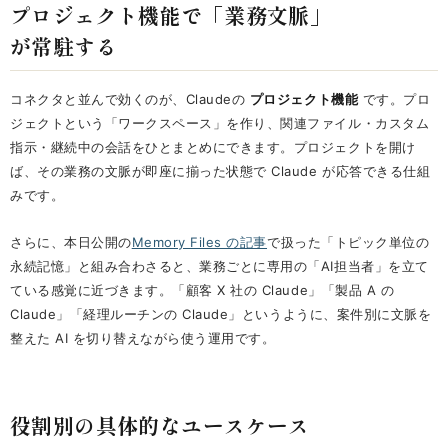
プロジェクト機能で「業務文脈」
が常駐する
コネクタと並んで効くのが、Claudeの
プロジェクト機能
です。プロ
ジェクトという「ワークスペース」を作り、関連ファイル・カスタム
指示・継続中の会話をひとまとめにできます。プロジェクトを開け
ば、その業務の文脈が即座に揃った状態で Claude が応答できる仕組
みです。
さらに、本日公開の
Memory Files の記事
で扱った「トピック単位の
永続記憶」と組み合わさると、業務ごとに専用の「AI担当者」を立て
ている感覚に近づきます。「顧客 X 社の Claude」「製品 A の
Claude」「経理ルーチンの Claude」というように、案件別に文脈を
整えた AI を切り替えながら使う運用です。
役割別の具体的なユースケース