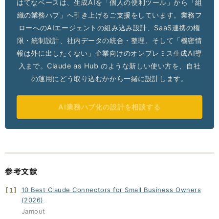
はてなベースは、生成AIを「個人の便利ツール」から「組
織の業務ハブ」へ引き上げるご支援をしています。業務フ
ローへのAIエージェントの組み込み設計、SaaS連携の権
限・統制設計、社内データの統合・整理、そして「機密情
報は外に出したくない」企業向けのオンプレミス生成AI導
入まで。Claude as Hub のような新しい使い方を、自社
の運用にどう取り込むかから一緒に設計します。
AI業務ハブ化の設計を相談する
参考文献
10 Best Claude Connectors for Small Business Owners
[1]
(2026)
Jamout