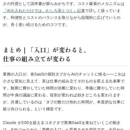
さの代償として請求書が膨らみがちです。コスト爆発のメカニズムは
『AIを入れただけでは、むしろ高くつく』記事
で詳しく扱っていま
す。利便性とコストのバランスを取りながら段階的に広げていくの
が、長く使い続けるためのコツです。
まとめ｜「入口」が変わると、
仕事の組み立てが変わる
業務の入口が、各SaaSの個別タブからAIのチャットに移る——これは
小さな変化に見えて、実は仕事の組み立てそのものを変える出来事で
す。観察に費やしていた時間が決断に変わり、準備に費やしていた時
間が中身の議論に変わる。役割が変われば効きどころも変わります
が、共通しているのは「タブの数だけ削れた時間が、本質的な仕事に
振り向けられる」という構造です。
Claude が200を超えるコネクタで業務SaaSを束ねていくこの動き
は、AIをツールから「業務の入口」へ昇格させる節目です。今日から