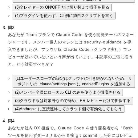
(3)
全レイヤーの ON/OFF だけ切り替えて様子を見る
(4)
プラグインを使わず、CI 側に独自スクリプトを書く
問3
あなたが Team プランで Claude Code を使う開発チームのマネー
ジャーです。メンバー個人のマシンには security-guidance を導
入できましたが、ブラウザ版 Claude Code（クラウド実行）でレ
ビューが効いていないという声が出ています。本記事の主張に従う
と、どう対応すべきか？
(1)
ユーザースコープの設定はクラウドに引き継がれないため、リ
ポジトリの .claude/settings.json に enabledPlugins を追加する
(2)
メンバー全員にローカル CLI のみを使うよう徹底させる
(3)
クラウド版は対象外なので諦め、PR レビューだけで担保する
(4)
Anthropic に直接連絡してクラウド側で有効化してもらう
問4
あなたが社内 DX 担当で、Claude Code を使う開発者から「Bash
ツールを使わずターミナルから直接 git commit した分にはレビュ