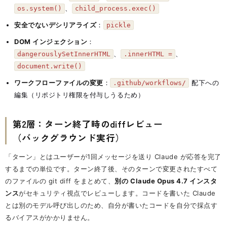
、
os.system()
child_process.exec()
安全でないデシリアライズ
：
pickle
DOM インジェクション
：
、
、
dangerouslySetInnerHTML
.innerHTML =
document.write()
ワークフローファイルの変更
：
配下への
.github/workflows/
編集（リポジトリ権限を付与しうるため）
第2層：ターン終了時のdiffレビュー
（バックグラウンド実行）
「ターン」とはユーザーが1回メッセージを送り Claude が応答を完了
するまでの単位です。ターン終了後、そのターンで変更されたすべて
のファイルの git diff をまとめて、
別の Claude Opus 4.7 インスタ
ンス
がセキュリティ視点でレビューします。コードを書いた Claude
とは別のモデル呼び出しのため、自分が書いたコードを自分で採点す
るバイアスがかかりません。