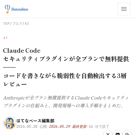
TOP
/
ブログ
/
AI
AI
Claude Code
セキュリティプラグインが全プランで無料提供
——
コードを書きながら脆弱性を自動検出する3層
レビュー
Anthropicが全プラン無償提供するClaude Codeセキュリティ
プラグインの仕組みと、開発現場への導入手順をまとめた。
はてなベース編集部
2026.05.28
公開
·
2026.05.29
最終更新
·
16
分で読了