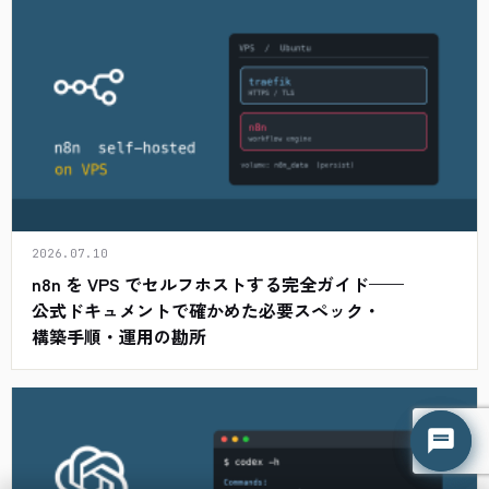
2026.07.10
n8n を VPS でセルフホストする完全ガイド——
公式ドキュメントで確かめた必要スペック・
構築手順・運用の勘所
はてな君
はてな君
● オンライン（平日 9:00-18:00）
● オンライン（平日 9:00-18:00）