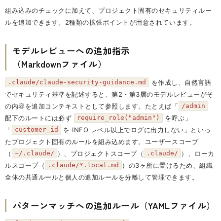
組み込みのチェックに加えて、プロジェクト固有のセキュリティルー
ルを追加できます。2種類の拡張ポイントが用意されています。
モデルレビューへの追加指示
（Markdownファイル）
を作成し、自然言語
.claude/claude-security-guidance.md
でセキュリティ基準を記述すると、第2・第3層のモデルレビューがそ
の内容を追加コンテキストとして参照します。たとえば「
/admin
配下のルートには必ず
を呼ぶ」
require_role("admin")
「
を INFO レベル以上でログに出力しない」といっ
customer_id
たプロジェクト固有のルールを組み込めます。ユーザースコープ
（
）、プロジェクトスコープ（
）、ローカ
~/.claude/
.claude/
ルスコープ（
）の3ヶ所に置けるため、組織
.claude/*.local.md
全体の共通ルールと個人の追加ルールを分離して管理できます。
パターンマッチへの追加ルール（YAMLファイル）