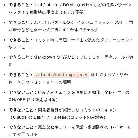
できること
：eval / pickle / DOM injection などの危険パターン
をファイル編集時に即検出（モデル不要）
できること
：認可バイパス・IDOR・インジェクション・SSRF・弱
い暗号などをターン終了後にdiff全体でチェック
できること
：コミット時に周辺コードまで読んだ深いエージェント
型レビュー
できること
：Markdown や YAML でプロジェクト固有ルールを追
加
できること
：
経由でリポジトリ全
.claude/settings.json
体・クラウドセッションへの適用
できないこと
：組み込みチェックを個別に無効化（全レイヤーの
ON/OFF 切り替えは可能）
できないこと
：開発者自身が実行したコミットのスキャン
（Claude の Bash ツール経由のコミットのみ対象）
できないこと
：完全なセキュリティ保証（多層防御の1レイヤーと
して位置づける）