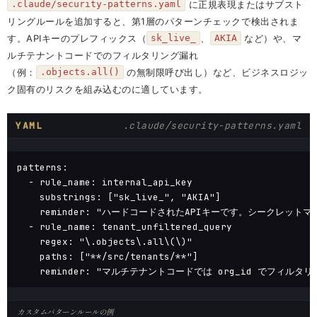
に正規表現またはサブスト
.claude/security-patterns.yaml
リングルールを追加すると、第1層のパターンチェックで検出されま
す。APIキーのプレフィックス（
、
など）や、マ
sk_live_
AKIA
ルチテナントコードでのフィルタリング漏れ
（例：
の無制限呼び出し）など、ビジネスロジッ
.objects.all()
ク固有のリスクを組み込むのに適しています。
YAML
.claude/security-patterns.yaml
patterns:

  - rule_name: internal_api_key

    substrings: ["sk_live_", "AKIA"]

    reminder: "ハードコードされたAPIキーです。シークレット
  - rule_name: tenant_unfiltered_query

    regex: "\.objects\.all\(\)"

    paths: ["**/src/tenants/**"]

    reminder: "マルチテナントコードでは org_id でフィル
カスタムパターンルールの例