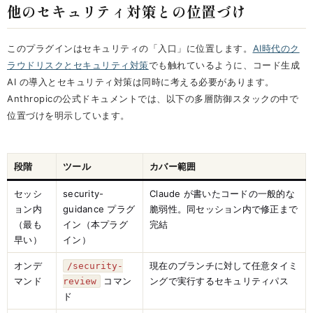
他のセキュリティ対策との位置づけ
このプラグインはセキュリティの「入口」に位置します。
AI時代のク
ラウドリスクとセキュリティ対策
でも触れているように、コード生成
AI の導入とセキュリティ対策は同時に考える必要があります。
Anthropicの公式ドキュメントでは、以下の多層防御スタックの中で
位置づけを明示しています。
段階
ツール
カバー範囲
セッシ
security-
Claude が書いたコードの一般的な
ョン内
guidance プラグ
脆弱性。同セッション内で修正まで
（最も
イン（本プラグ
完結
早い）
イン）
オンデ
現在のブランチに対して任意タイミ
/security-
マンド
コマン
ングで実行するセキュリティパス
review
ド