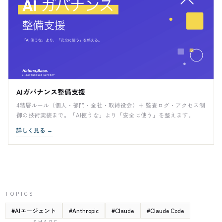
AIガバナンス整備支援
4階層ルール（個人・部門・全社・取締役会）＋ 監査ログ・アクセス制
御の技術実装まで。「AI使うな」より「安全に使う」を整えます。
詳しく見る
→
TOPICS
#
AIエージェント
#
Anthropic
#
Claude
#
Claude Code
SHARE