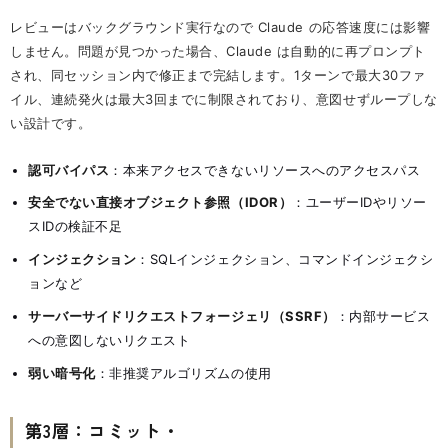
レビューはバックグラウンド実行なので Claude の応答速度には影響
しません。問題が見つかった場合、Claude は自動的に再プロンプト
され、同セッション内で修正まで完結します。1ターンで最大30ファ
イル、連続発火は最大3回までに制限されており、意図せずループしな
い設計です。
認可バイパス
：本来アクセスできないリソースへのアクセスパス
安全でない直接オブジェクト参照（IDOR）
：ユーザーIDやリソー
スIDの検証不足
インジェクション
：SQLインジェクション、コマンドインジェクシ
ョンなど
サーバーサイドリクエストフォージェリ（SSRF）
：内部サービス
への意図しないリクエスト
弱い暗号化
：非推奨アルゴリズムの使用
第3層：コミット・