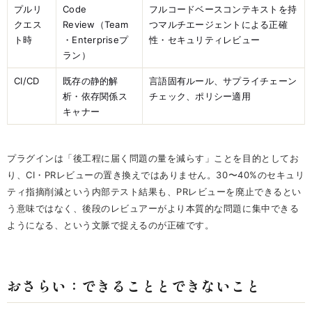
プルリ
Code
フルコードベースコンテキストを持
クエス
Review（Team
つマルチエージェントによる正確
ト時
・Enterpriseプ
性・セキュリティレビュー
ラン）
CI/CD
既存の静的解
言語固有ルール、サプライチェーン
析・依存関係ス
チェック、ポリシー適用
キャナー
プラグインは「後工程に届く問題の量を減らす」ことを目的としてお
り、CI・PRレビューの置き換えではありません。30〜40%のセキュリ
ティ指摘削減という内部テスト結果も、PRレビューを廃止できるとい
う意味ではなく、後段のレビュアーがより本質的な問題に集中できる
ようになる、という文脈で捉えるのが正確です。
おさらい：できることとできないこと