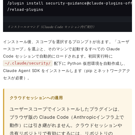
/plugin install security-guidance@claude-plugins-offi
/reload-plugins
インストールコマンド（Claude Code セッション内で実行）
インストール後、スコープを選択するプロンプトが出ます。「ユーザ
ースコープ」を選ぶと、そのマシンで起動するすべての Claude
Code セッションで自動的にロードされます。初回実行時に
配下に Python 仮想環境を自動作成し、
~/.claude/security/
Claude Agent SDK をインストールします（pip とネットワークアク
セスが必要）。
クラウドセッションへの適用
ユーザースコープでインストールしたプラグインは、
ブラウザ版の Claude Code（Anthropicインフラ上で
動作）には引き継がれません。クラウドセッションや
共有リポジトリで有効にするには、リポジトリの