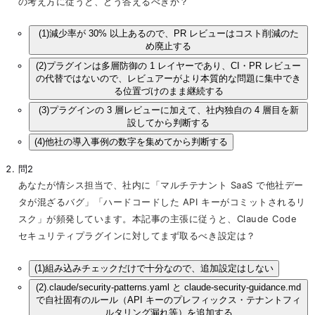
の考え方に従うと、どう答えるべきか？
(1)
減少率が 30% 以上あるので、PR レビューはコスト削減のた
め廃止する
(2)
プラグインは多層防御の 1 レイヤーであり、CI・PR レビュー
の代替ではないので、レビュアーがより本質的な問題に集中でき
る位置づけのまま継続する
(3)
プラグインの 3 層レビューに加えて、社内独自の 4 層目を新
設してから判断する
(4)
他社の導入事例の数字を集めてから判断する
問2
あなたが情シス担当で、社内に「マルチテナント SaaS で他社デー
タが混ざるバグ」「ハードコードした API キーがコミットされるリ
スク」が頻発しています。本記事の主張に従うと、Claude Code
セキュリティプラグインに対してまず取るべき設定は？
(1)
組み込みチェックだけで十分なので、追加設定はしない
(2)
.claude/security-patterns.yaml と claude-security-guidance.md
で自社固有のルール（API キーのプレフィックス・テナントフィ
ルタリング漏れ等）を追加する