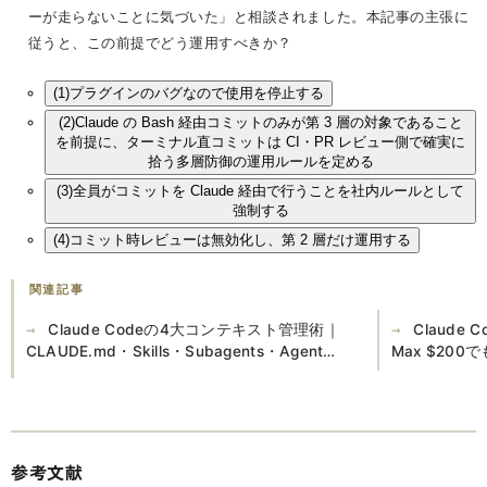
ーが走らないことに気づいた」と相談されました。本記事の主張に
従うと、この前提でどう運用すべきか？
(1)
プラグインのバグなので使用を停止する
(2)
Claude の Bash 経由コミットのみが第 3 層の対象であること
を前提に、ターミナル直コミットは CI・PR レビュー側で確実に
拾う多層防御の運用ルールを定める
(3)
全員がコミットを Claude 経由で行うことを社内ルールとして
強制する
(4)
コミット時レビューは無効化し、第 2 層だけ運用する
関連記事
Claude Codeの4大コンテキスト管理術｜
Claude
CLAUDE.md・Skills・Subagents・Agent
Max $20
Teams完全ガイド
参考文献