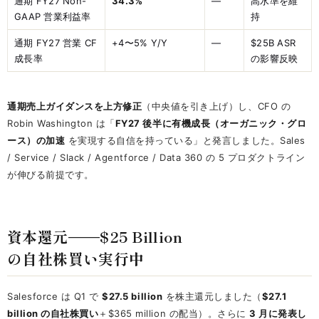
通期 FY27 Non-
34.3%
—
高水準を維
GAAP 営業利益率
持
通期 FY27 営業 CF
+4〜5% Y/Y
—
$25B ASR
成長率
の影響反映
通期売上ガイダンスを上方修正
（中央値を引き上げ）し、CFO の
Robin Washington は「
FY27 後半に有機成長（オーガニック・グロ
ース）の加速
を実現する自信を持っている」と発言しました。Sales
/ Service / Slack / Agentforce / Data 360 の 5 プロダクトライン
が伸びる前提です。
資本還元——$25 Billion
の自社株買い実行中
Salesforce は Q1 で
$27.5 billion
を株主還元しました（
$27.1
billion の自社株買い
＋$365 million の配当）。さらに
3 月に発表し