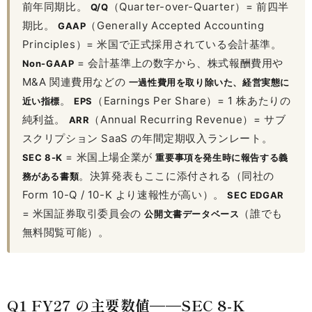
前年同期比。
（Quarter-over-Quarter）= 前四半
Q/Q
期比。
（Generally Accepted Accounting
GAAP
Principles）= 米国で正式採用されている会計基準。
= 会計基準上の数字から、株式報酬費用や
Non-GAAP
M&A 関連費用などの
一過性費用を取り除いた、経営実態に
。
（Earnings Per Share）= 1 株あたりの
近い指標
EPS
純利益。
（Annual Recurring Revenue）= サブ
ARR
スクリプション SaaS の年間定期収入ランレート。
= 米国上場企業が
SEC 8-K
重要事項を発生時に報告する義
。決算発表もここに添付される（同社の
務がある書類
Form 10-Q / 10-K より速報性が高い）。
SEC EDGAR
= 米国証券取引委員会の
（誰でも
公開文書データベース
無料閲覧可能）。
Q1 FY27 の主要数値——SEC 8-K