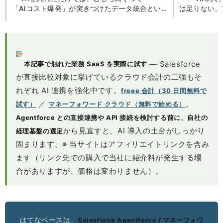
「AIコスト爆発」が突きつけたデータ統合とい
は足りない、
う前提
— Salesforce
本記事で触れた業務 SaaS を実際に試す
が直接比較対象に挙げているクラウド会計の二強もそ
れぞれ AI 連携を強化中です。
freee 会計（30 日間無料で
／
。
試す）
マネーフォワード クラウド（無料で始める）
Agentforce との直接連携や API 接続を検討する前に、自社の
から見直すと、AI 導入の土台がしっかり
経理基盤の選定
固まります。※ 当サイトはアフィリエイトリンクを含み
ます（リンク先での購入で当社に紹介料が発生する場
合がありますが、価格は変わりません）。
はてなベースは、
Salesforce Agentforce / マネーフォワ