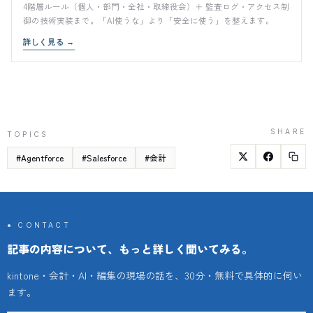
4階層ルール（個人・部門・全社・取締役会）＋ 監査ログ・アクセス制
御の技術実装まで。「AI使うな」より「安全に使う」を整えます。
詳しく見る
→
SHARE
TOPICS
#
Agentforce
#
Salesforce
#
会計
● CONTACT
記事の内容について、もっと詳しく聞いてみる。
kintone・会計・AI・編集の現場の話を、30分・無料で具体的に伺い
ます。