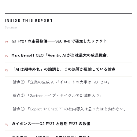
INSIDE THIS REPORT
8
sections
Q1 FY27 の主要数値——SEC 8-K で確定したファクト
01
Marc Benioff CEO「Agentic AI が当社最大の成長機会」
02
「AI は期待外れ」の論調と、この決算が反論している論点
03
論点① 「企業の生成 AI パイロットの大半は ROI ゼロ」
論点② 「Gartner ハイプ・サイクルで幻滅期入り」
論点③ 「Copilot や ChatGPT の社内導入は思ったほど効かない」
ガイダンス——Q2 FY27 と通期 FY27 の数値
04