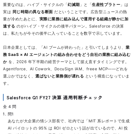
重要なのは、ハイプ・サイクルの「
幻滅期
」と「
生産性プラトー
」は
実は
同じ時期の異なる断面
だということです。広告型ニュースの熱
量が冷めたあとに、
実際に業務に組み込んで運用する組織が静かに加
速する
のがハイプ・サイクルの後半パターン。Salesforce の決算
は、私たちが今その後半に入っていることを数字で示しています。
日本企業としては、「AI ブームが終わった」と引いてしまうより、
業
務 SaaS × AI エージェントの組み合わせをどう自社の業務に組み込む
か
を、2026 年下半期の経営テーマとして据え直すタイミングです。
Agentforce、AI Cowork、DocuSign IAM、freee MCP——どれを
選ぶかではなく、
選ばないと業務側が遅れる
という構造になっていま
す。
Salesforce Q1 FY27 決算 適用判断チェック
全 4 問
問1
あなたが大企業の情シス部長で、社内では「MIT 系レポートで生成
AI パイロットの 95% は ROI ゼロという話が出ているので、AI 投