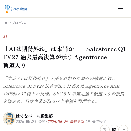
TOP
/
ブログ
/
AI
AI
「AIは期待外れ」は本当か——Salesforce Q1
FY27 過去最高決算が示す Agentforce
軌道入り
「生成 AI は期待外れ」と語られ始めた最近の論調に対し、
Salesforce Q1 FY27 決算が出した答えは Agentforce ARR
+205% / 12 億ドル突破。SEC 8-K の確定値で軌道入りの根拠
を確かめ、日本企業が取るべき準備を整理する。
はてなベース編集部
2026.05.28
公開
·
2026.05.29
最終更新
·
19
分で読了