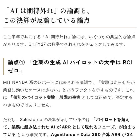
「AI は期待外れ」の論調と、
この決算が反論している論点
ここ半年で耳にする「AI 期待外れ」論には、いくつかの典型的な論点
があります。Q1 FY27 の数字でそれぞれをチェックしてみます。
論点① 「企業の生成 AI パイロットの大半は ROI
ゼロ」
MIT NANDA 系のレポートに代表される論調で、「実験は走らせたが
業務に効いたケースは少ない」というファクトを示すものです。これ
は
「個別のパイロット実験」段階の事実
としては正確で、否定する
べきものではありません。
ただし、Salesforce の決算が示しているのは
「パイロットを超え
て、業務に組み込まれた AI が ARR として現れるフェーズ」が始まっ
ている
という事実です。
Agentforce + Data 360 合算 ARR が 34