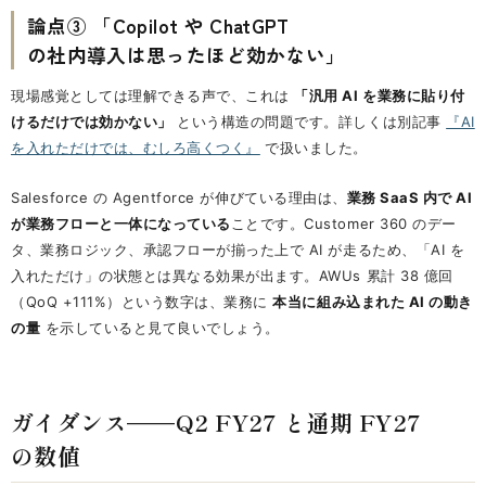
論点③ 「Copilot や ChatGPT
の社内導入は思ったほど効かない」
現場感覚としては理解できる声で、これは
「汎用 AI を業務に貼り付
けるだけでは効かない」
という構造の問題です。詳しくは別記事
『AI
を入れただけでは、むしろ高くつく』
で扱いました。
Salesforce の Agentforce が伸びている理由は、
業務 SaaS 内で AI
が業務フローと一体になっている
ことです。Customer 360 のデー
タ、業務ロジック、承認フローが揃った上で AI が走るため、「AI を
入れただけ」の状態とは異なる効果が出ます。AWUs 累計 38 億回
（QoQ +111%）という数字は、業務に
本当に組み込まれた AI の動き
の量
を示していると見て良いでしょう。
ガイダンス——Q2 FY27 と通期 FY27
の数値