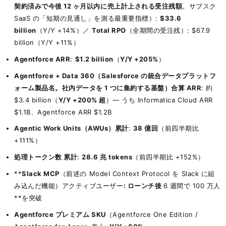
契約済みで今後 12 ヶ月以内に売上計上される受注残額
。サブスク
SaaS の「短期の見通し」を測る最重要指標）:
$33.6
billion
（Y/Y +14%）／
Total RPO
（全期間の受注残）: $67.9
billion（Y/Y +11%）
Agentforce ARR
:
$1.2 billion
（
Y/Y +205%
）
Agentforce + Data 360（Salesforce の統合データプラットフ
ォーム製品名。社内データを 1 つに集約する基盤）合算 ARR
: 約
$3.4 billion（
Y/Y +200% 超
）— うち Informatica Cloud ARR
$1.1B、Agentforce ARR $1.2B
Agentic Work Units（AWUs）累計
:
38 億回
（前四半期比
+111%）
処理トークン数 累計
:
28.6 兆 tokens
（前四半期比 +152%）
**
Slack MCP
（前述の Model Context Protocol を Slack に組
み込んだ機能）アクティブユーザー
: ローンチ後
6 週間で 100 万人
**を突破
Agentforce プレミアム SKU
（Agentforce One Edition /