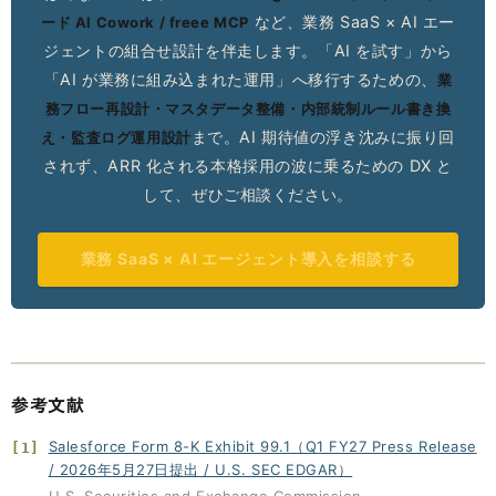
など、業務 SaaS × AI エー
ード AI Cowork / freee MCP
ジェントの組合せ設計を伴走します。「AI を試す」から
「AI が業務に組み込まれた運用」へ移行するための、
業
務フロー再設計・マスタデータ整備・内部統制ルール書き換
まで。AI 期待値の浮き沈みに振り回
え・監査ログ運用設計
されず、ARR 化される本格採用の波に乗るための DX と
して、ぜひご相談ください。
業務 SaaS × AI エージェント導入を相談する
参考文献
Salesforce Form 8-K Exhibit 99.1（Q1 FY27 Press Release
[1]
/ 2026年5月27日提出 / U.S. SEC EDGAR）
U.S. Securities and Exchange Commission