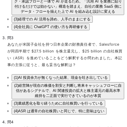
ク・承認フローと一体で AI が走るため。「汎用 AI を業務に貼り
付けるだけでは効かない」構造を踏まえ、自社の業務 SaaS 側に
データ・フローを揃えた上で AI を組み込む設計に変える
(3)
経理での AI 活用を諦め、人手のままにする
(4)
全社員に ChatGPT の使い方を再研修する
問3
あなたが米国子会社を持つ日本企業の財務責任者で、Salesforce
が同四半期で $27.5 billion を株主還元し、$25 billion の自社株買
い（ASR）を進めていることをどう解釈するか問われました。本記
事の主張に従うと、最も妥当な解釈は？
(1)
AI 投資余力が無くなった結果、現金を吐き出している
(2)
経営陣が現在の株価を割安と判断し将来キャッシュフローに自
信があるシグナルで、AI 関連投資の拡大と株主還元の最高水準
維持を二正面で実行できているのが本質
(3)
業績悪化を取り繕うために自社株買いを行っている
(4)
ASR は通常の自社株買いと同じで、特に意味はない
問4