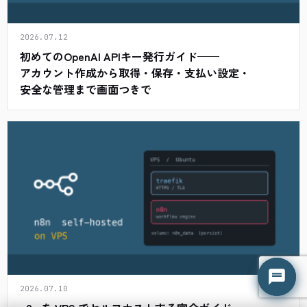
2026.07.12
初めてのOpenAI APIキー発行ガイド——
アカウント作成から取得・保存・支払い設定・
安全な管理まで画面つきで
はてな君
はてな君
○ 営業時間外（平日 9:00-18:00）
○ 営業時間外（平日 9:00-18:00）
2026.07.10