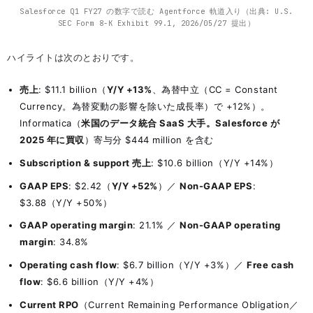
Salesforce Q1 FY27 の数字で読む Agentforce 軌道入り（出典: U.S.
SEC Form 8-K Exhibit 99.1, 2026/05/27 提出）
ハイライトは次のとおりです。
売上
: $11.1 billion（
Y/Y +13%
、為替中立（CC = Constant
Currency。為替変動の影響を除いた成長率）で +12%）。
Informatica（
米国のデータ統合 SaaS 大手。Salesforce が
2025 年に買収
）寄与分 $444 million を含む
Subscription & support 売上
: $10.6 billion（Y/Y +14%）
GAAP EPS
: $2.42（
Y/Y +52%
）／
Non-GAAP EPS
:
$3.88（Y/Y +50%）
GAAP operating margin
: 21.1% ／
Non-GAAP operating
margin
: 34.8%
Operating cash flow
: $6.7 billion（Y/Y +3%）／
Free cash
flow
: $6.6 billion（Y/Y +4%）
Current RPO
（Current Remaining Performance Obligation／