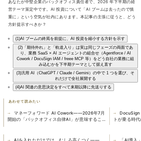
あなたが中堅企業のバックオフィス責任者で、2026 年下半期の経
営テーマ策定中です。AI 投資について「AI ブームは去ったので慎
重に」という空気が社内にあります。本記事の主張に従うと、どう
方針提示すべきか？
(1)
AI ブームの終焉を前提に、AI 投資を縮小する方針を示す
(2)
「期待外れ」と「軌道入り」は実は同じフェーズの両面であ
り、業務 SaaS × AI エージェントの組合せ（Agentforce / AI
Cowork / DocuSign IAM / freee MCP 等）をどう自社の業務に組
み込むかを下半期テーマとして据え直す
(3)
汎用 AI（ChatGPT / Claude / Gemini）の中で 1 つを選び、そ
れだけで全社展開する
(4)
AI 関連の意思決定をすべて来期以降に先送りする
あわせて読みたい
マネーフォワード AI Cowork——2026年7月
DocuSi
開始の「バックオフィス自律AI」が意味するこ
トが乗る時代
と
AIを入れただけでは、むしろ高くつく——
「AI導