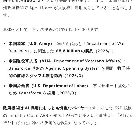
四半期比 +400% 近く
という発表があります。これは、米国の連邦・
州政府機関で Agentforce が大規模に運用入りしていることを示しま
す。
具体例として、最近の発表だけでも以下があります。
米国陸軍（U.S. Army）
: 軍の近代化と「Department of War
Readiness」に関連した
$5.6 billion の契約
（2026/1）
米国退役軍人省（VHA, Department of Veterans Affairs）
:
Salesforce 基盤の Agentic Operating System を展開、
数千時
間の前線スタッフ工数を節約
（2026/3）
米国労働省（U.S. Department of Labor）
: 市民サポート強化の
ため Agentforce を採用（2026/3）
政府機関は AI 採用にもっとも慎重なバイヤー
です。そこで $2B 規模
の Industry Cloud ARR が積み上がっているという事実は、「AI は期
待外れだった」論への決定的な反証になっています。