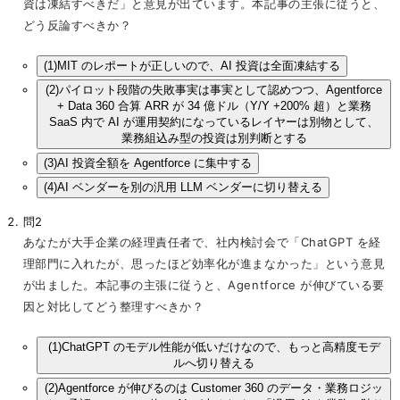
資は凍結すべきだ」と意見が出ています。本記事の主張に従うと、
どう反論すべきか？
(1)
MIT のレポートが正しいので、AI 投資は全面凍結する
(2)
パイロット段階の失敗事実は事実として認めつつ、Agentforce
+ Data 360 合算 ARR が 34 億ドル（Y/Y +200% 超）と業務
SaaS 内で AI が運用契約になっているレイヤーは別物として、
業務組込み型の投資は別判断とする
(3)
AI 投資全額を Agentforce に集中する
(4)
AI ベンダーを別の汎用 LLM ベンダーに切り替える
問2
あなたが大手企業の経理責任者で、社内検討会で「ChatGPT を経
理部門に入れたが、思ったほど効率化が進まなかった」という意見
が出ました。本記事の主張に従うと、Agentforce が伸びている要
因と対比してどう整理すべきか？
(1)
ChatGPT のモデル性能が低いだけなので、もっと高精度モデ
ルへ切り替える
(2)
Agentforce が伸びるのは Customer 360 のデータ・業務ロジッ