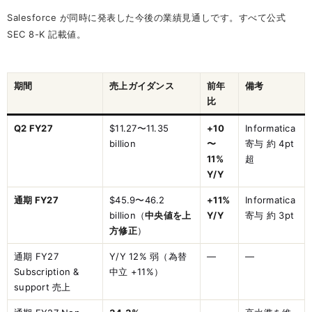
Salesforce が同時に発表した今後の業績見通しです。すべて公式
SEC 8-K 記載値。
期間
売上ガイダンス
前年
備考
比
Q2 FY27
$11.27〜11.35
+10
Informatica
billion
〜
寄与 約 4pt
11%
超
Y/Y
通期 FY27
$45.9〜46.2
+11%
Informatica
billion（
中央値を上
Y/Y
寄与 約 3pt
方修正
）
通期 FY27
Y/Y 12% 弱（為替
—
—
Subscription &
中立 +11%）
support 売上