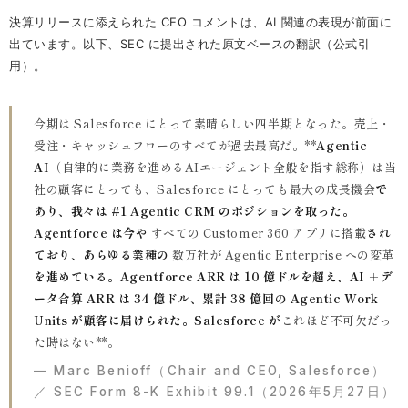
決算リリースに添えられた CEO コメントは、AI 関連の表現が前面に
出ています。以下、SEC に提出された原文ベースの翻訳（公式引
用）。
今期は Salesforce にとって素晴らしい四半期となった。売上・
受注・キャッシュフローのすべてが過去最高だ。**
Agentic
AI
（自律的に業務を進めるAIエージェント全般を指す総称）は当
社の顧客にとっても、Salesforce にとっても最大の成長機会
で
あり、我々は #1 Agentic CRM のポジションを取った。
Agentforce は今や
すべての Customer 360 アプリに搭載
され
ており、あらゆる業種の
数万社が Agentic Enterprise への変革
を進めている。Agentforce ARR は 10 億ドルを超え、AI ＋デ
ータ合算 ARR は 34 億ドル、累計 38 億回の Agentic Work
Units が顧客に届けられた。Salesforce が
これほど不可欠だっ
た時はない**。
Marc Benioff（Chair and CEO, Salesforce）
／ SEC Form 8-K Exhibit 99.1（2026年5月27日）