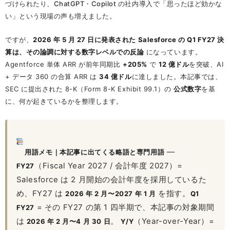
づけられたり、ChatGPT・Copilot の社内導入で「思ったほど効かな
い」という現場の声も増えました。
ですが、
2026 年 5 月 27 日に発表された Salesforce の Q1 FY27 決
算は、その論調に対する数字レベルでの反論
になっています。
Agentforce 単体 ARR が前年同期比
+205%
で
12 億ドル
を突破、AI
+ データ 360 の合算 ARR は
34 億ドル
に達しました。本記事では、
SEC に提出された 8-K（Form 8-K Exhibit 99.1）の
公式数字
を基
に、何が起きているかを整理します。
—
用語メモ｜本記事に出てくる略語と専門用語
（Fiscal Year 2027 / 会計年度 2027）=
FY27
Salesforce は 2 月開始の会計年度を採用しているた
め、FY27 は
を指す。
2026 年 2 月〜2027 年 1 月
Q1
= その FY27 の第 1 四半期で、本記事の対象期間
FY27
は
。
（Year-over-Year）=
2026 年 2 月〜4 月 30 日
Y/Y