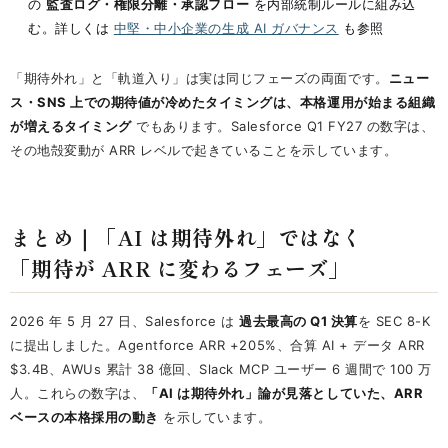
の
監査ログ・権限分離・承認フロー
を内部統制ルールに組み込
む。詳しくは
中堅・中小企業の生成 AI ガバナンス
も参照
「期待外れ」と「軌道入り」は実は同じフェーズの両面です。
ニュー
ス・SNS 上での期待値が冷めたタイミングは、本格運用が始まる組織
が増えるタイミング
でもあります。Salesforce Q1 FY27 の数字は、
その地殻変動が ARR レベルで起きていることを示しています。
まとめ｜「AI は期待外れ」ではなく
「期待が ARR に変わるフェーズ」
2026 年 5 月 27 日、Salesforce は
過去最高の Q1 決算
を SEC 8-K
に提出しました。Agentforce ARR +205%、合算 AI + データ ARR
$3.4B、AWUs 累計 38 億回、Slack MCP ユーザー 6 週間で 100 万
人。これらの数字は、
「AI は期待外れ」論が見落としていた、ARR
ベースの本格採用の動き
を示しています。