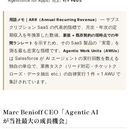
Agentforce for Apps）売上:
Y/Y +60%
— サブス
用語メモ｜ARR（Annual Recurring Revenue）
クリプション SaaS の代表的指標で、月次・年次の定
期収入を年換算した数値。
新規 + 既存契約の現時点での年
を示すため、その SaaS 製品の「実需」を
間ランレート
測る最も忠実な指標です。
Agentic Work Units（AWUs）
は Salesforce が AI エージェントの実行回数を数える
独自の単位で、業務タスク（リード対応・チケットク
ローズ・データ抽出 etc.）の自律実行 1 件 = 1 AWU で
集計されています。
Marc Benioff CEO「Agentic AI
が当社最大の成長機会」