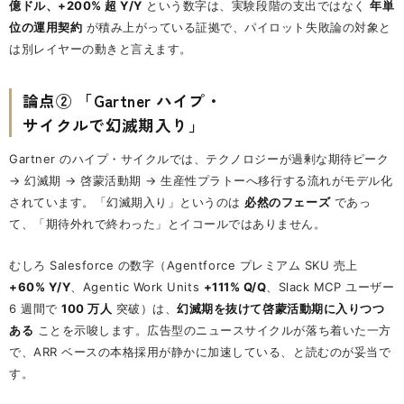
億ドル、+200% 超 Y/Y
という数字は、実験段階の支出ではなく
年単
位の運用契約
が積み上がっている証拠で、パイロット失敗論の対象と
は別レイヤーの動きと言えます。
論点② 「Gartner ハイプ・
サイクルで幻滅期入り」
Gartner のハイプ・サイクルでは、テクノロジーが過剰な期待ピーク
→ 幻滅期 → 啓蒙活動期 → 生産性プラトーへ移行する流れがモデル化
されています。「幻滅期入り」というのは
必然のフェーズ
であっ
て、「期待外れで終わった」とイコールではありません。
むしろ Salesforce の数字（Agentforce プレミアム SKU 売上
+60% Y/Y
、Agentic Work Units
+111% Q/Q
、Slack MCP ユーザー
6 週間で
100 万人
突破）は、
幻滅期を抜けて啓蒙活動期に入りつつ
ある
ことを示唆します。広告型のニュースサイクルが落ち着いた一方
で、ARR ベースの本格採用が静かに加速している、と読むのが妥当で
す。