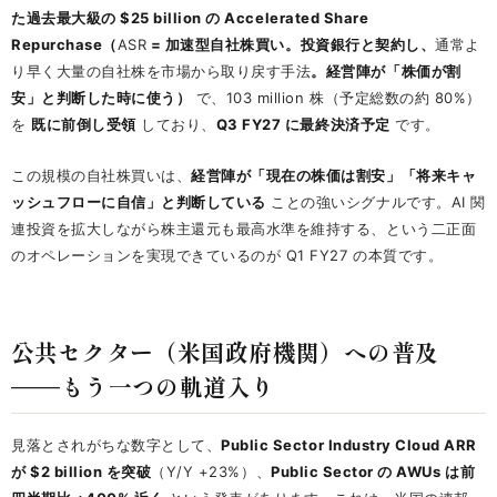
た過去最大級の $25 billion の Accelerated Share
Repurchase（
ASR
= 加速型自社株買い。投資銀行と契約し、
通常よ
り早く大量の自社株を市場から取り戻す手法
。経営陣が「株価が割
安」と判断した時に使う）
で、103 million 株（予定総数の約 80%）
を
既に前倒し受領
しており、
Q3 FY27 に最終決済予定
です。
この規模の自社株買いは、
経営陣が「現在の株価は割安」「将来キャ
ッシュフローに自信」と判断している
ことの強いシグナルです。AI 関
連投資を拡大しながら株主還元も最高水準を維持する、という二正面
のオペレーションを実現できているのが Q1 FY27 の本質です。
公共セクター（米国政府機関）への普及
——もう一つの軌道入り
見落とされがちな数字として、
Public Sector Industry Cloud ARR
が $2 billion を突破
（Y/Y +23%）、
Public Sector の AWUs は前