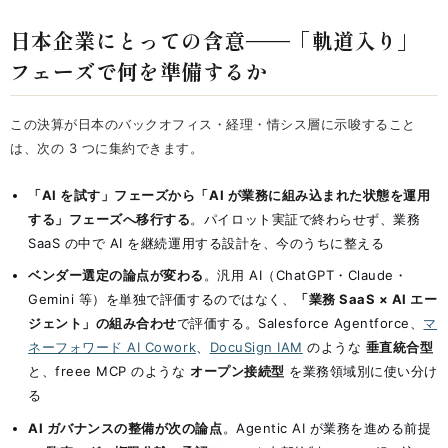
日本企業にとっての含意——「軌道入り」
フェーズで何を準備するか
この決算が日本のバックオフィス・経理・情シス層に示唆すること
は、次の 3 つに集約できます。
「AI を試す」フェーズから「AI が業務に組み込まれた状態を運用
する」フェーズへ移行する
。パイロット実証で終わらせず、業務
SaaS の中で AI を継続運用する設計を、今のうちに整える
ベンダー選定の論点が変わる
。汎用 AI（ChatGPT・Claude・
Gemini 等）を単独で評価するのではなく、
「業務 SaaS × AI エー
ジェント」の組み合わせ
で評価する。Salesforce Agentforce、
マ
ネーフォワード AI Cowork
、
DocuSign IAM
のような
垂直統合型
と、freee MCP のような
オープン接続型
を業務領域別に使い分け
る
AI ガバナンスの整備が次の論点
。Agentic AI が業務を進める前提