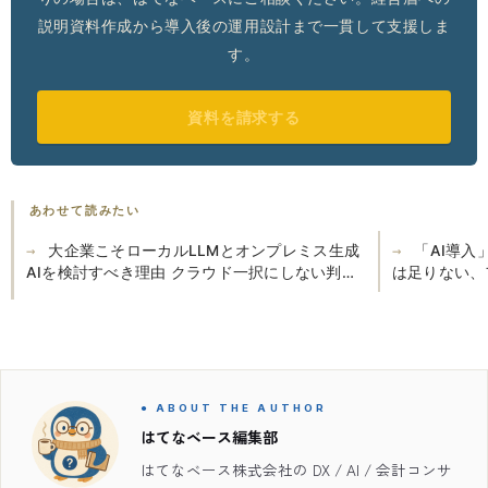
説明資料作成から導入後の運用設計まで一貫して支援しま
す。
資料を請求する
あわせて読みたい
大企業こそローカルLLMとオンプレミス生成
「AI導
AIを検討すべき理由 クラウド一択にしない判断
は足りない、
基準
● ABOUT THE AUTHOR
はてなベース編集部
はてなベース株式会社の DX / AI / 会計コンサ