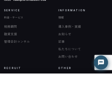
SERVICE
INFORMATION
料金・サービス
情報
税務顧問
導入事例・実績
融資支援
お知らせ
管理会計コンサル
記事
はてな君
はてな君
○ 営業時間外（平日 9:00-18:00）
○ 営業時間外（平日 9:00-18:00）
私たちについて
お問い合わせ
RECRUIT
OTHER
採用
その他
無料相談
一覧
READ ON
採用情報
利用規約
一般採用
新卒採用・インターン採用