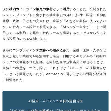
次に
社内ガイドライン策定の素材として活用
することだ。公開された
システムプロンプトに含まれる禁止事項の分類（法律・医療・精神的
健康・政治・子どもの安全）は、企業が「AIをどの業務に使ってよい
か」の社内ルール設計で参照できる。「AIベンダー自身がここまで明
示している制約」を起点に社内ルールを構築すると、ゼロから作るよ
りも説得力のある体制になる。
さらに
コンプライアンス文書への組み込み
だ。金融・医療・人事など
規制が厳しい業種でAIを活用する場合、利用するAIモデルの「制御ロ
ジックの文書化された証拠」を内部監査や規制当局に示せることは、
実務上の障壁を一つ取り除く。これまでは「AIベンダーの仕様書がな
い」という問題があったが、Anthropicに関してはその問題が部分的
に解消された。
AI活用・ガバナンス体制の整備支援
AIガバナンス体制の整備や、ClaudeをはじめとするAIの