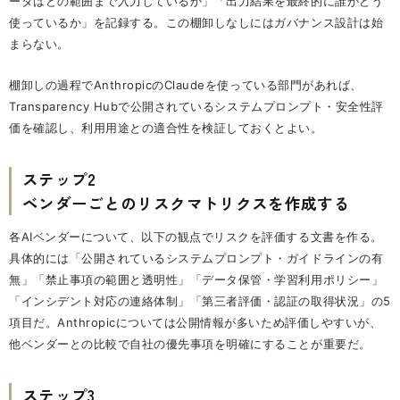
ータはどの範囲まで入力しているか」「出力結果を最終的に誰がどう
使っているか」を記録する。この棚卸しなしにはガバナンス設計は始
まらない。
棚卸しの過程でAnthropicのClaudeを使っている部門があれば、
Transparency Hubで公開されているシステムプロンプト・安全性評
価を確認し、利用用途との適合性を検証しておくとよい。
ステップ2
ベンダーごとのリスクマトリクスを作成する
各AIベンダーについて、以下の観点でリスクを評価する文書を作る。
具体的には「公開されているシステムプロンプト・ガイドラインの有
無」「禁止事項の範囲と透明性」「データ保管・学習利用ポリシー」
「インシデント対応の連絡体制」「第三者評価・認証の取得状況」の5
項目だ。Anthropicについては公開情報が多いため評価しやすいが、
他ベンダーとの比較で自社の優先事項を明確にすることが重要だ。
ステップ3