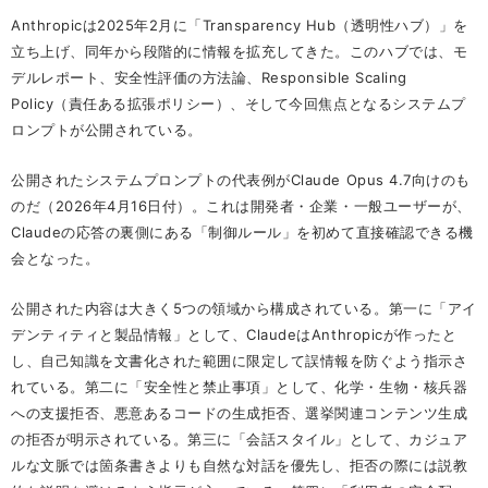
Anthropicは2025年2月に「Transparency Hub（透明性ハブ）」を
立ち上げ、同年から段階的に情報を拡充してきた。このハブでは、モ
デルレポート、安全性評価の方法論、Responsible Scaling
Policy（責任ある拡張ポリシー）、そして今回焦点となるシステムプ
ロンプトが公開されている。
公開されたシステムプロンプトの代表例がClaude Opus 4.7向けのも
のだ（2026年4月16日付）。これは開発者・企業・一般ユーザーが、
Claudeの応答の裏側にある「制御ルール」を初めて直接確認できる機
会となった。
公開された内容は大きく5つの領域から構成されている。第一に「アイ
デンティティと製品情報」として、ClaudeはAnthropicが作ったと
し、自己知識を文書化された範囲に限定して誤情報を防ぐよう指示さ
れている。第二に「安全性と禁止事項」として、化学・生物・核兵器
への支援拒否、悪意あるコードの生成拒否、選挙関連コンテンツ生成
の拒否が明示されている。第三に「会話スタイル」として、カジュア
ルな文脈では箇条書きよりも自然な対話を優先し、拒否の際には説教