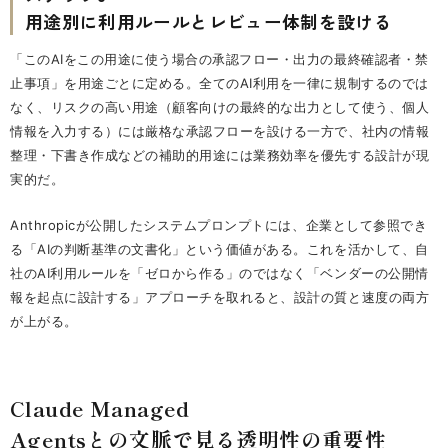
用途別に利用ルールとレビュー体制を設ける
「このAIをこの用途に使う場合の承認フロー・出力の最終確認者・禁
止事項」を用途ごとに定める。全てのAI利用を一律に規制するのでは
なく、リスクの高い用途（顧客向けの最終的な出力として使う、個人
情報を入力する）には厳格な承認フローを設ける一方で、社内の情報
整理・下書き作成などの補助的用途には業務効率を優先する設計が現
実的だ。
Anthropicが公開したシステムプロンプトには、企業として参照でき
る「AIの判断基準の文書化」という価値がある。これを活かして、自
社のAI利用ルールを「ゼロから作る」のではなく「ベンダーの公開情
報を起点に設計する」アプローチを取れると、設計の質と速度の両方
が上がる。
Claude Managed
Agentsとの文脈で見る透明性の重要性