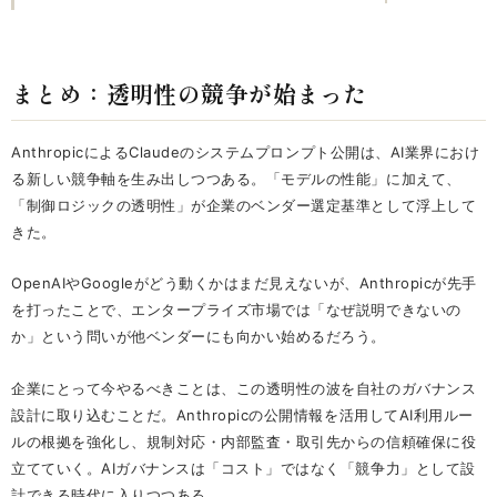
になった理由
まとめ：透明性の競争が始まった
AnthropicによるClaudeのシステムプロンプト公開は、AI業界におけ
る新しい競争軸を生み出しつつある。「モデルの性能」に加えて、
「制御ロジックの透明性」が企業のベンダー選定基準として浮上して
きた。
OpenAIやGoogleがどう動くかはまだ見えないが、Anthropicが先手
を打ったことで、エンタープライズ市場では「なぜ説明できないの
か」という問いが他ベンダーにも向かい始めるだろう。
企業にとって今やるべきことは、この透明性の波を自社のガバナンス
設計に取り込むことだ。Anthropicの公開情報を活用してAI利用ルー
ルの根拠を強化し、規制対応・内部監査・取引先からの信頼確保に役
立てていく。AIガバナンスは「コスト」ではなく「競争力」として設
計できる時代に入りつつある。