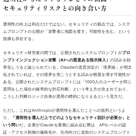
セキュリティリスクとの向き合い方
透明性の向上は利点だけではない。セキュリティの観点では、システ
ムプロンプトの公開が「攻撃者に地図を渡す」可能性を生む、という
指摘も存在する。
セキュリティ研究者の間では、公開されたシステムプロンプトが
プロ
ンプトインジェクション攻撃（AIへの悪意ある指示挿入）
の試みを効
率化しうると論じられている。Claudeの意思決定の「境界線」が明文
化されていれば、その境界を突こうとする試みが精度を増す可能性が
ある。公開されたシステムプロンプトには「1000人のユーザーが同じ
質問をした場合の確率的な対応判断」という考え方が含まれており、
こうした判断ロジック自体が悪用の標的になりえるという見方だ。
ただし、これはAnthropicが透明性を選んだことへの批判というよ
り、
「透明性を選んだ上でどのようなセキュリティ設計が必要か」と
いう問い
だ。企業がClaudeを業務に組み込む際は、APIレベルの認
証・アクセス制御の厳格化や、社内向けに追加のシステムプロンプト