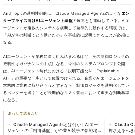
Anthropicの透明性戦略は、Claude Managed Agentsのような
エン
タープライズ向けAIエージェント基盤
の展開とも連動している。AIエ
ージェントが複数のシステムを横断して自律的に動作する環境では、
「AIが何の判断でどう動いたか」を事後的に説明できることが必須に
なる。
AIエージェントが業務に深く組み込まれるほど、その制御ロジックの
透明性はガバナンスの中核になる。今回のシステムプロンプト公開
は、AIエージェント時代における「説明可能なAI（Explainable
AI）」の重要な一歩として位置づけられる。企業がAIエージェントを
本格的に業務に取り込もうとするなら、制御ロジックを透明化してい
るベンダーを選ぶことが長期的なリスク管理において重要な判断基準
になる。
あわせて読みたい
Claude Managed Agentsとは何か｜AIエー
Claude
ジェントの「制御基盤」が企業AI競争の新戦場
押さえるべき