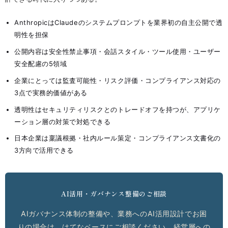
AnthropicはClaudeのシステムプロンプトを業界初の自主公開で透
明性を担保
公開内容は安全性禁止事項・会話スタイル・ツール使用・ユーザー
安全配慮の5領域
企業にとっては監査可能性・リスク評価・コンプライアンス対応の
3点で実務的価値がある
透明性はセキュリティリスクとのトレードオフを持つが、アプリケ
ーション層の対策で対処できる
日本企業は稟議根拠・社内ルール策定・コンプライアンス文書化の
3方向で活用できる
AI活用・ガバナンス整備のご相談
AIガバナンス体制の整備や、業務へのAI活用設計でお困
りの場合は、はてなベースにご相談ください。経営層への