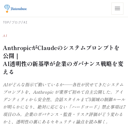
TOP
/
ブログ
/
AI
AI
AnthropicがClaudeのシステムプロンプトを
公開｜
AI透明性の新基準が企業のガバナンス戦略を変
える
AIがどんな指示で動いているか——各社が伏せてきたシステム
プロンプトを、Anthropic が業界で初めて自主公開した。アイ
デンティティから安全性、会話スタイルまで5領域の制御ルール
が明らかになり、絶対に応じない「ハードコード」禁止事項は7
項目のみ。企業のガバナンス・監査・リスク評価がどう変わる
かと、透明性の裏にあるセキュリティ論点を読み解く。