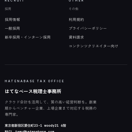
RECRUIT
OTHER
採用
その他
採用情報
利用規約
一般採用
プライバシーポリシー
新卒採用・インターン採用
資料請求
コンテンツクリエイター向け
HATENABASE TAX OFFICE
はてなベース税理士事務所
クラウド会計を活用して、質の高い経営判断を。創業
期からベンチャー企業、上場企業まで対応する税務の
専門家。
東京都新宿区愛住町23-1 woody21 6階
MAIL
tamu@hatenabase.com