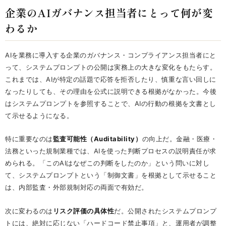
企業のAIガバナンス担当者にとって何が変
わるか
AIを業務に導入する企業のガバナンス・コンプライアンス担当者にと
って、システムプロンプトの公開は実務上の大きな変化をもたらす。
これまでは、AIが特定の話題で応答を拒否したり、慎重な言い回しに
なったりしても、その理由を公式に説明できる根拠がなかった。今後
はシステムプロンプトを参照することで、AIの行動の根拠を文書とし
て示せるようになる。
特に重要なのは
監査可能性（Auditability）
の向上だ。金融・医療・
法務といった規制業種では、AIを使った判断プロセスの説明責任が求
められる。「このAIはなぜこの判断をしたのか」という問いに対し
て、システムプロンプトという「制御文書」を根拠として示せること
は、内部監査・外部規制対応の両面で有効だ。
次に変わるのは
リスク評価の具体性
だ。公開されたシステムプロンプ
トには、絶対に応じない「ハードコード禁止事項」と、運用者が調整