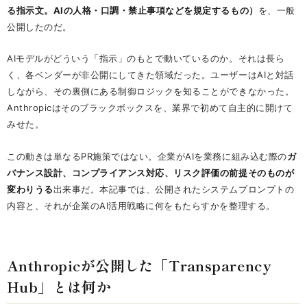
る指示文。AIの人格・口調・禁止事項などを規定するもの）
を、一般
公開したのだ。
AIモデルがどういう「指示」のもとで動いているのか。それは長ら
く、各ベンダーが非公開にしてきた領域だった。ユーザーはAIと対話
しながら、その裏側にある制御ロジックを知ることができなかった。
Anthropicはそのブラックボックスを、業界で初めて自主的に開けて
みせた。
この動きは単なるPR施策ではない。企業がAIを業務に組み込む際の
ガ
バナンス設計、コンプライアンス対応、リスク評価の前提そのものが
変わりうる
出来事だ。本記事では、公開されたシステムプロンプトの
内容と、それが企業のAI活用戦略に何をもたらすかを整理する。
Anthropicが公開した「Transparency
Hub」とは何か