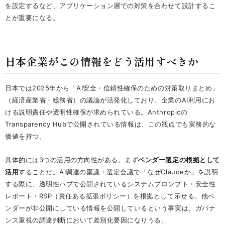
を設定するなど、アプリケーション層での対策を合わせて設計するこ
とが重要になる。
日本企業がこの情報をどう活用すべきか
日本では2025年から「AI安全・信頼性確保のための対策取りまとめ」
（経済産業省・総務省）の議論が活発化しており、企業のAI利用にお
ける説明責任や透明性確保が求められている。Anthropicの
Transparency Hubで公開されている情報は、この観点でも実務的な
価値を持つ。
具体的には3つの活用の方向性がある。まず
ベンダー選定の根拠として
活用
することだ。AI調達の稟議・選定会議で「なぜClaudeか」を説明
する際に、透明性ハブで公開されているシステムプロンプト・安全性
レポート・RSP（責任ある拡張ポリシー）を根拠として示せる。他ベ
ンダーが非公開にしている情報を公開しているという事実は、ガバナ
ンス重視の調達判断において差別化要因になりうる。