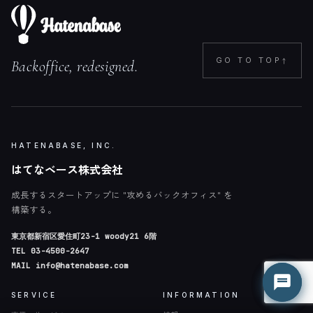
↑
GO TO TOP
Backoffice, redesigned.
HATENABASE, INC.
はてなベース株式会社
成長するスタートアップに "攻めるバックオフィス" を
構築する。
はてな君
はてな君
東京都新宿区愛住町23-1 woody21 6階
● オンライン（平日 9:00-18:00）
● オンライン（平日 9:00-18:00）
TEL
03-4500-2647
MAIL
info@hatenabase.com
SERVICE
INFORMATION