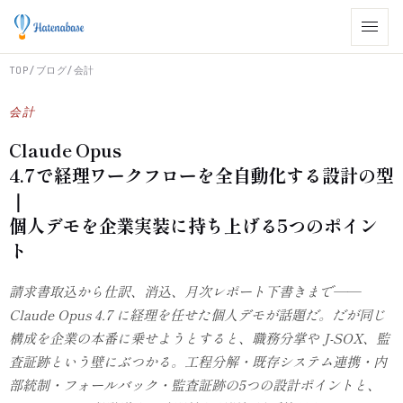
TOP
/
ブログ
/
会計
会計
Claude Opus
4.7で経理ワークフローを全自動化する設計の型
｜
個人デモを企業実装に持ち上げる5つのポイン
ト
請求書取込から仕訳、消込、月次レポート下書きまで——
Claude Opus 4.7 に経理を任せた個人デモが話題だ。だが同じ
構成を企業の本番に乗せようとすると、職務分掌や J-SOX、監
査証跡という壁にぶつかる。工程分解・既存システム連携・内
部統制・フォールバック・監査証跡の5つの設計ポイントと、