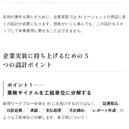
右列の要件を満たすために、企業実装では AI エージェントの周辺に多
くの設計が必要になります。技術がいくら進んでも、この設計をスキ
ップして本番運用に乗せることはできません。
企業実装に持ち上げるための 5
つの設計ポイント
ポイント 1 ──
業務サイクルを工程単位に分解する
経理ワークフロー全体を AI に丸投げするのではなく、「
証憑取込
」
「
仕訳起票
」「
承認
」「
支払処理
」「
月次締め
」「
レポート作成
」の
ような工程単位に分解します。各工程について：