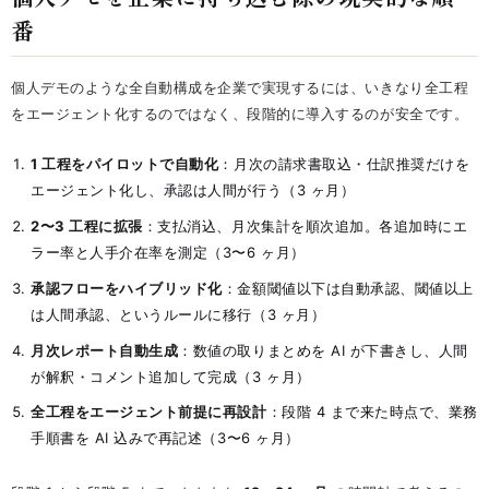
番
個人デモのような全自動構成を企業で実現するには、いきなり全工程
をエージェント化するのではなく、段階的に導入するのが安全です。
1 工程をパイロットで自動化
：月次の請求書取込・仕訳推奨だけを
エージェント化し、承認は人間が行う（3 ヶ月）
2〜3 工程に拡張
：支払消込、月次集計を順次追加。各追加時にエ
ラー率と人手介在率を測定（3〜6 ヶ月）
承認フローをハイブリッド化
：金額閾値以下は自動承認、閾値以上
は人間承認、というルールに移行（3 ヶ月）
月次レポート自動生成
：数値の取りまとめを AI が下書きし、人間
が解釈・コメント追加して完成（3 ヶ月）
全工程をエージェント前提に再設計
：段階 4 まで来た時点で、業務
手順書を AI 込みで再記述（3〜6 ヶ月）