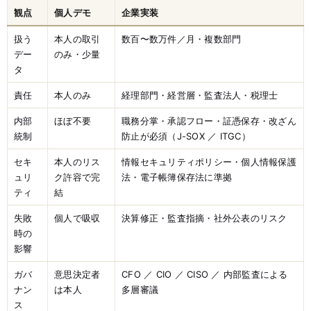
観点
個人デモ
企業実装
扱う
本人の取引
数百〜数万件／月・複数部門
デー
のみ・少量
タ
責任
本人のみ
経理部門・経営層・監査法人・税理士
内部
ほぼ不要
職務分掌・承認フロー・証憑保存・改ざん
統制
防止が必須（J-SOX ／ ITGC）
セキ
本人のリス
情報セキュリティポリシー・個人情報保護
ュリ
ク許容で完
法・電子帳簿保存法に準拠
ティ
結
失敗
個人で吸収
決算修正・監査指摘・社外公表のリスク
時の
影響
ガバ
意思決定者
CFO ／ CIO ／ CISO ／ 内部監査による
ナン
は本人
多層審議
ス