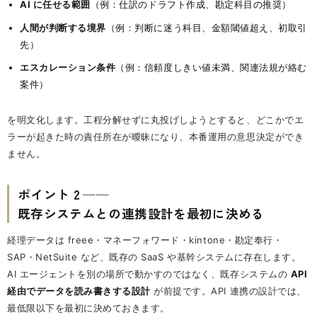
AI に任せる範囲
（例：仕訳のドラフト作成、勘定科目の推奨）
人間が判断する境界
（例：判断に迷う科目、金額閾値超え、初取引
先）
エスカレーション条件
（例：信頼度しきい値未満、関連法規が絡む
案件）
を明文化します。工程分解せずに丸投げしようとすると、どこかでエ
ラーが起きた時の責任所在が曖昧になり、本番運用の意思決定ができ
ません。
ポイント 2 ──
既存システムとの連携設計を最初に決める
経理データは freee・マネーフォワード・kintone・勘定奉行・
SAP・NetSuite など、既存の SaaS や基幹システムに存在します。
AI エージェントを別の場所で動かすのではなく、既存システムの
API
経由でデータを読み書きする設計
が前提です。API 連携の設計では、
最低限以下を最初に決めておきます。