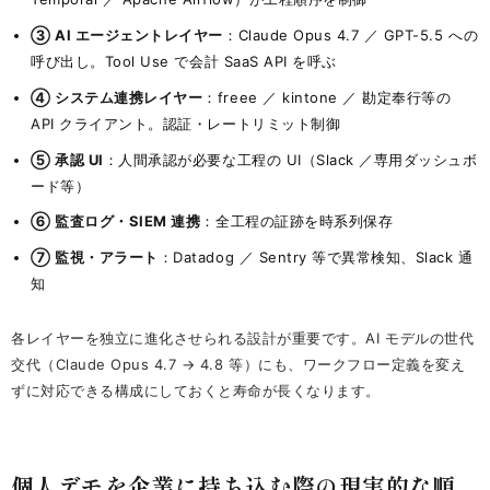
③ AI エージェントレイヤー
：Claude Opus 4.7 ／ GPT-5.5 への
呼び出し。Tool Use で会計 SaaS API を呼ぶ
④ システム連携レイヤー
：freee ／ kintone ／ 勘定奉行等の
API クライアント。認証・レートリミット制御
⑤ 承認 UI
：人間承認が必要な工程の UI（Slack ／専用ダッシュボ
ード等）
⑥ 監査ログ・SIEM 連携
：全工程の証跡を時系列保存
⑦ 監視・アラート
：Datadog ／ Sentry 等で異常検知、Slack 通
知
各レイヤーを独立に進化させられる設計が重要です。AI モデルの世代
交代（Claude Opus 4.7 → 4.8 等）にも、ワークフロー定義を変え
ずに対応できる構成にしておくと寿命が長くなります。
個人デモを企業に持ち込む際の現実的な順