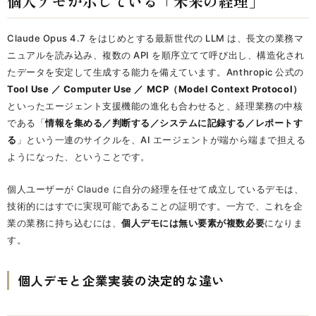
個人デモが示している「未来の経理」
Claude Opus 4.7 をはじめとする最新世代の LLM は、長文の業務マ
ニュアルを読み込み、複数の API を順序立てて呼び出し、構造化され
たデータを安定して生成する能力を備えています。Anthropic 公式の
Tool Use ／ Computer Use ／ MCP（Model Context Protocol）
といったエージェント支援機能の進化も合わせると、経理業務の中核
である「
情報を集める／判断する／システムに記録する／レポートす
る
」という一連のサイクルを、AI エージェントが端から端まで担える
ようになった、ということです。
個人ユーザーが Claude に自分の経理を任せて成立しているデモは、
技術的にはすでに実現可能であることの証明です。一方で、これを企
業の業務に持ち込むには、
個人デモには無い要素が複数必要
になりま
す。
個人デモと企業実装の決定的な違い