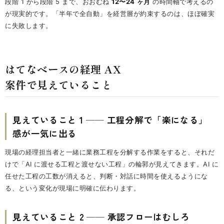
段階 1 から段階 5 まで、おおむね
12〜24 ヶ月
の時間軸で考えるの
が現実的です。「半年で全自動」を経営層が約束するのは、ほぼ確実
に失敗します。
はてなベースの経理 AX
案件で見えていること
見えていること 1 ── 工程分解で「楽になる」
感が一気に出る
現場の経理担当者と一緒に業務工程を分解する作業をすると、それだ
けで「AI に渡せる工程と渡せない工程」の輪郭が見えてきます。AI に
任せた工程の工数が消えると、判断・対話に時間を使えるようにな
る、という変化が現場に明確に伝わります。
見えていること 2 ── 承認フローはむしろ