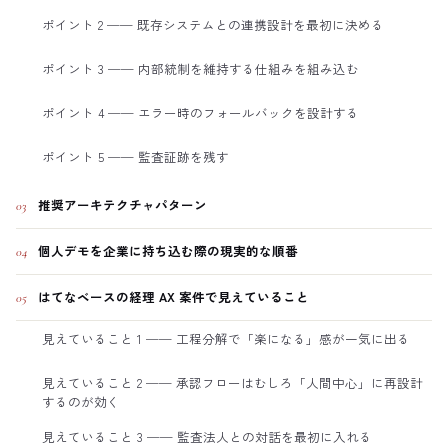
ポイント 2 ── 既存システムとの連携設計を最初に決める
ポイント 3 ── 内部統制を維持する仕組みを組み込む
ポイント 4 ── エラー時のフォールバックを設計する
ポイント 5 ── 監査証跡を残す
推奨アーキテクチャパターン
03
個人デモを企業に持ち込む際の現実的な順番
04
はてなベースの経理 AX 案件で見えていること
05
見えていること 1 ── 工程分解で「楽になる」感が一気に出る
見えていること 2 ── 承認フローはむしろ「人間中心」に再設計
するのが効く
見えていること 3 ── 監査法人との対話を最初に入れる