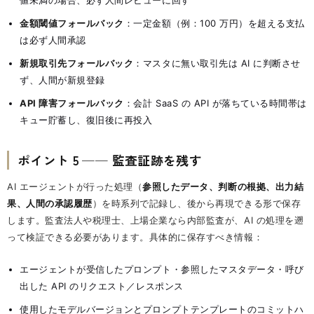
値未満の場合、必ず人間レビューに回す
金額閾値フォールバック
：一定金額（例：100 万円）を超える支払
は必ず人間承認
新規取引先フォールバック
：マスタに無い取引先は AI に判断させ
ず、人間が新規登録
API 障害フォールバック
：会計 SaaS の API が落ちている時間帯は
キュー貯蓄し、復旧後に再投入
ポイント 5 ── 監査証跡を残す
AI エージェントが行った処理（
参照したデータ、判断の根拠、出力結
果、人間の承認履歴
）を時系列で記録し、後から再現できる形で保存
します。監査法人や税理士、上場企業なら内部監査が、AI の処理を遡
って検証できる必要があります。具体的に保存すべき情報：
エージェントが受信したプロンプト・参照したマスタデータ・呼び
出した API のリクエスト／レスポンス
使用したモデルバージョンとプロンプトテンプレートのコミットハ