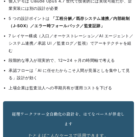
個人デモは Claude Opus 4.7 世代で技術的には実現可能だが、企
業実装には別の設計が必要
5 つの設計ポイントは
「工程分解／既存システム連携／内部統制
（J-SOX）／エラー時フォールバック／監査証跡」
7 レイヤー構成（入口／オーケストレーション／AI エージェント／
システム連携／承認 UI ／監査ログ／監視）でアーキテクチャを組
む
段階的な導入が現実的で、12〜24 ヶ月の時間軸で考える
承認フローは「AI に任せたからこそ人間が見落としを集中して見
る」設計が効く
上場企業は監査法人への早期共有が運用コストを下げる
経理ワークフロー全自動化の設計を、はてなベースが伴走し
ます
たとえばこんなケースで活用できます。