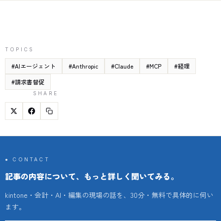
TOPICS
#
AIエージェント
#
Anthropic
#
Claude
#
MCP
#
経理
#
請求書督促
SHARE
● CONTACT
記事の内容について、もっと詳しく聞いてみる。
kintone・会計・AI・編集の現場の話を、30分・無料で具体的に伺い
ます。