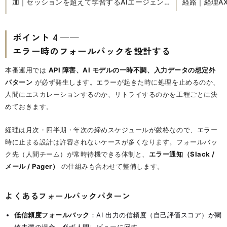
加｜セッションを超えて学習するAIエージェン
経路｜経理A
トの仕組み
ポイント 4 ──
エラー時のフォールバックを設計する
本番運用では
API 障害、AI モデルの一時不調、入力データの想定外
パターン
が必ず発生します。エラーが起きた時に処理を止めるのか、
人間にエスカレーションするのか、リトライするのかを工程ごとに決
めておきます。
経理は月次・四半期・年次の締めスケジュールが厳格なので、エラー
時に止まる設計は許容されないケースが多くなります。フォールバッ
ク先（人間チーム）が常時待機できる体制と、
エラー通知（Slack /
メール / Pager）
の仕組みも合わせて整備します。
よくあるフォールバックパターン
低信頼度フォールバック
：AI 出力の信頼度（自己評価スコア）が閾