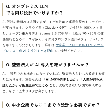
Q. オンプレミス LLM
でも同じ設計でいけますか？
A. 設計の枠組みは共通ですが、モデル性能と運用負荷のトレードオフ
が変わります。クラウド型（Claude / GPT）の性能を 100% とする
と、オープン重みモデル（Llama 3.3 70B 等）は概ね 70〜85% の体
感性能となるケースが多く、その分プロンプト設計やフォールバック
を厚くする必要があります。詳細は
大企業こそローカル LLM とオン
プレミス生成 AI を検討すべき理由
をご参照ください。
Q. 監査法人が AI 導入を嫌がりませんか？
A. 「説明できる構造」になっていれば、監査法人もむしろ歓迎する傾
向にあります。重要なのは
「AI が何を判断したか」「人間が何を承
認したか」が監査証跡で追える
こと。説明できない状態で導入する
と、確かに監査リスクは高まります。
Q. 中小企業でもここまでの設計は必要ですか？