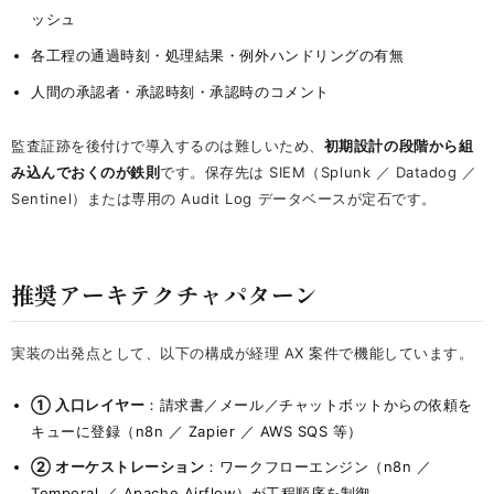
ッシュ
各工程の通過時刻・処理結果・例外ハンドリングの有無
人間の承認者・承認時刻・承認時のコメント
監査証跡を後付けで導入するのは難しいため、
初期設計の段階から組
み込んでおくのが鉄則
です。保存先は SIEM（Splunk ／ Datadog ／
Sentinel）または専用の Audit Log データベースが定石です。
推奨アーキテクチャパターン
実装の出発点として、以下の構成が経理 AX 案件で機能しています。
① 入口レイヤー
：請求書／メール／チャットボットからの依頼を
キューに登録（n8n ／ Zapier ／ AWS SQS 等）
② オーケストレーション
：ワークフローエンジン（n8n ／
Temporal ／ Apache Airflow）が工程順序を制御