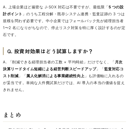
A. 上場企業ほど厳密な J-SOX 対応は不要ですが、最低限「
5 つの設
計ポイント
」のうち工程分解・既存システム連携・監査証跡の 3 つは
規模を問わず必要です。中小企業ではフォールバック先が経理担当者
1〜2 名になりがちなので、停止リスク対策を特に厚く設計するのが定
石です。
Q. 投資対効果はどう試算しますか？
A. 「削減できる経理担当者の工数 × 平均時給」だけでなく、「
月次
決算リードタイム短縮による経営判断スピードアップ
」「
監査対応コ
スト削減
」「
属人化解消による事業継続性向上
」も評価軸に入れるの
が妥当です。単純な人件費試算だけでは、AI 導入の本当の価値を捉え
きれません。
まとめ