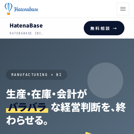
HatenaBase
無料相談 →
HATENABASE INC.
MANUFACTURING × BI
生産・在庫・会計が
バラバラ
な経営判断を、終
わらせる。