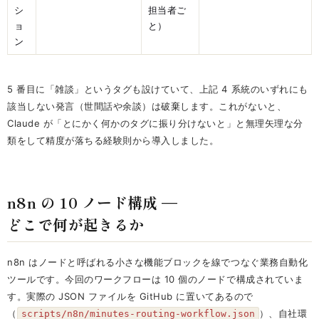
シ
担当者ご
ョ
と）
ン
5 番目に「雑談」というタグも設けていて、上記 4 系統のいずれにも
該当しない発言（世間話や余談）は破棄します。これがないと、
Claude が「とにかく何かのタグに振り分けないと」と無理矢理な分
類をして精度が落ちる経験則から導入しました。
n8n の 10 ノード構成 —
どこで何が起きるか
n8n はノードと呼ばれる小さな機能ブロックを線でつなぐ業務自動化
ツールです。今回のワークフローは 10 個のノードで構成されていま
す。実際の JSON ファイルを GitHub に置いてあるので
（
）、自社環
scripts/n8n/minutes-routing-workflow.json