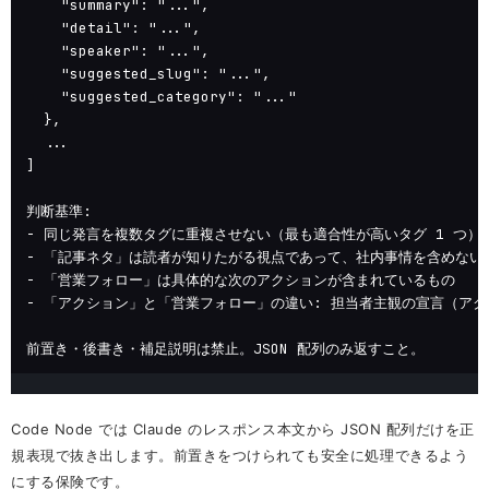
    "summary": "...",

    "detail": "...",

    "speaker": "...",

    "suggested_slug": "...",

    "suggested_category": "..."

  },

  ...

]

判断基準:

- 同じ発言を複数タグに重複させない（最も適合性が高いタグ 1 つ）

- 「記事ネタ」は読者が知りたがる視点であって、社内事情を含めない

- 「営業フォロー」は具体的な次のアクションが含まれているもの

- 「アクション」と「営業フォロー」の違い: 担当者主観の宣言（アク
前置き・後書き・補足説明は禁止。JSON 配列のみ返すこと。
Code Node では Claude のレスポンス本文から JSON 配列だけを正
規表現で抜き出します。前置きをつけられても安全に処理できるよう
にする保険です。