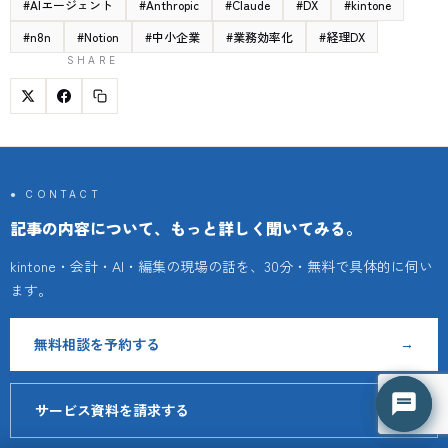
#
AIエージェント
#
Anthropic
#
Claude
#
DX
#
kintone
#
n8n
#
Notion
#
中小企業
#
業務効率化
#
経理DX
SHARE
● CONTACT
記事の内容について、もっと詳しく聞いてみる。
kintone・会計・AI・編集の現場の話を、30分・無料で具体的に伺い
ます。
はてな君
はてな君
○ 営業時間外（平日 9:00-18:00）
○ 営業時間外（平日 9:00-18:00）
無料相談を予約する
→
サービス資料を請求する
↗