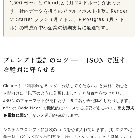
1,500 円〜）と Cloud 版（月 24 ドル〜）がありま
す。社内データを扱うのでセルフホスト推奨。Render
の Starter プラン（月 7 ドル）+ Postgres（月 7 ド
ル）の構成が中小企業の初期実装に最適です。
プロンプト設計のコツ — 「JSON で返す」
を絶対に守らせる
Claude に「議事録を 5 タグに分類してください」と素朴に頼むと、
人間向けに「以下のように分類しました」と前置きをつけたり、
JSON のフォーマットが崩れたり、タグ名が表記揺れしたりします。
n8n の Code Node で機械的にパースする必要があるので、
出力形式
を厳格に固定
しないと運用が破綻します。
システムプロンプトには次の 5 つを必ず入れています。(1) タグの定
義一覧、(2) タグ間の判別基準（特に「アクション」と「営業フォロ