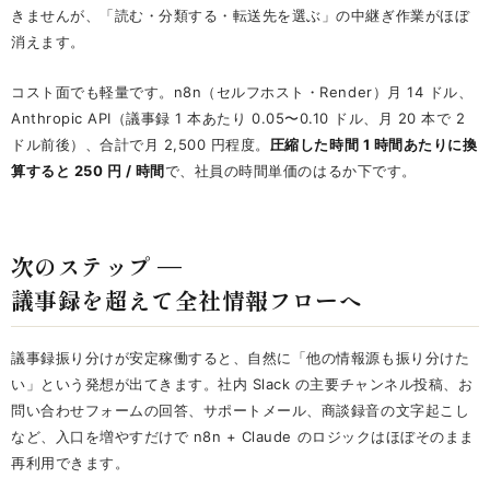
きませんが、「読む・分類する・転送先を選ぶ」の中継ぎ作業がほぼ
消えます。
コスト面でも軽量です。n8n（セルフホスト・Render）月 14 ドル、
Anthropic API（議事録 1 本あたり 0.05〜0.10 ドル、月 20 本で 2
ドル前後）、合計で月 2,500 円程度。
圧縮した時間 1 時間あたりに換
算すると 250 円 / 時間
で、社員の時間単価のはるか下です。
次のステップ —
議事録を超えて全社情報フローへ
議事録振り分けが安定稼働すると、自然に「他の情報源も振り分けた
い」という発想が出てきます。社内 Slack の主要チャンネル投稿、お
問い合わせフォームの回答、サポートメール、商談録音の文字起こし
など、入口を増やすだけで n8n + Claude のロジックはほぼそのまま
再利用できます。