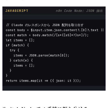
JAVASCRIPT
n8n Code Node: JSON 抽出
// Claude のレスポンスから JSON 配列を取り出す

const body = $input.item.json.content?.[0]?.text || '
const match = body.match(/[s*{[sS]*?}s*]/);

let items = [];

if (match) {

  try {

    items = JSON.parse(match[0]);

  } catch(e) {

    items = [];

  }

}

return items.map(it => ({ json: it }));