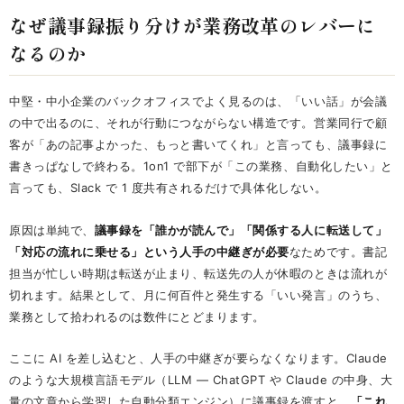
なぜ議事録振り分けが業務改革のレバーに
なるのか
中堅・中小企業のバックオフィスでよく見るのは、「いい話」が会議
の中で出るのに、それが行動につながらない構造です。営業同行で顧
客が「あの記事よかった、もっと書いてくれ」と言っても、議事録に
書きっぱなしで終わる。1on1 で部下が「この業務、自動化したい」と
言っても、Slack で 1 度共有されるだけで具体化しない。
原因は単純で、
議事録を「誰かが読んで」「関係する人に転送して」
「対応の流れに乗せる」という人手の中継ぎが必要
なためです。書記
担当が忙しい時期は転送が止まり、転送先の人が休暇のときは流れが
切れます。結果として、月に何百件と発生する「いい発言」のうち、
業務として拾われるのは数件にとどまります。
ここに AI を差し込むと、人手の中継ぎが要らなくなります。Claude
のような大規模言語モデル（LLM — ChatGPT や Claude の中身、大
量の文章から学習した自動分類エンジン）に議事録を渡すと、
「これ