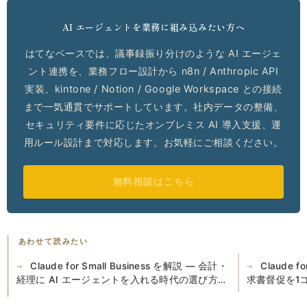
AI エージェントを業務に組み込みたい方へ
はてなベースでは、議事録振り分けのような AI エージェ
ント連携を、業務フロー設計から n8n / Anthropic API
実装、kintone / Notion / Google Workspace との接続
まで一気通貫でサポートしています。社内データの整備、
セキュリティ要件に応じたオンプレミス AI 導入支援、運
用ルール設計まで対応します。お気軽にご相談ください。
無料相談はこちら
あわせて読みたい
Claude for Small Business を解説 — 会計・
Claude f
経理に AI エージェントを入れる時代の選び方、
求書督促を1
freee や kintone でどう備えるか
定と日本語督