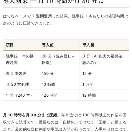
導入効果 — 月 10 時間が月 30 分に
はてなベースで 2 週間運用した結果、議事録 1 本あたりの処理時間は
次のように圧縮できました。
項目
導入前
導入後
議事録 1 本の処
30 分（読み返し＋
3 分（AI 出力の最終確
理時間
転送）
認のみ）
週 5 本処理
150 分
15 分
月 20 本処理
10 時間
1 時間
年間（240 本）
120 時間
12 時間
月 10 時間を月 30 分まで圧縮
。年単位では 100 時間以上の作業を回
収できる試算です。重要なのは「自動化」ではなく「圧縮」と捉える
こと。最終的な送信判断や承認は人間が行うので、人手をゼロにはで