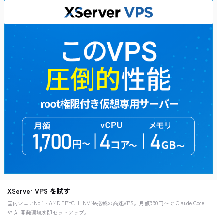
XServer VPS を試す
国内シェアNo.1・AMD EPYC + NVMe搭載の高速VPS。月額990円〜で Claude Code
や AI 開発環境を即セットアップ。