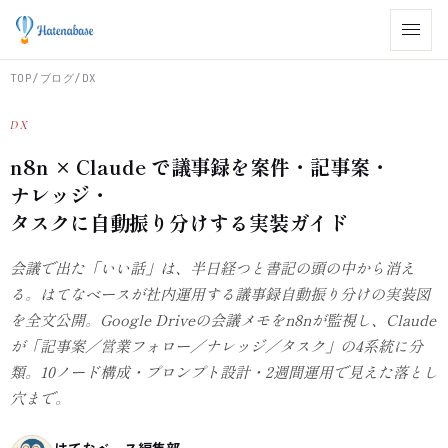
TOP
/
ブログ
/
DX
DX
n8n × Claude で議事録を案件・記事案・
ナレッジ・
タスクに自動振り分けする実装ガイド
会議で出た「いい話」は、半日経つと書記の頭の中から消え
る。はてなベースが社内運用する議事録自動振り分けの実装図
を全文公開。Google Driveの会議メモをn8nが監視し、Claude
が「記事案／営業フォロー／ナレッジ／タスク」の4系統に分
類。10ノード構成・プロンプト設計・2週間運用で見えた落とし
穴まで。
はてなベース編集部