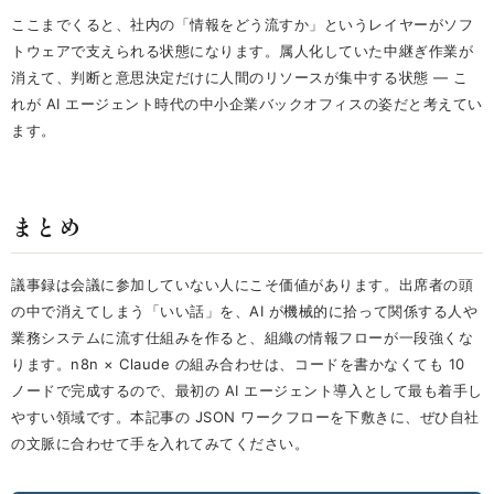
ここまでくると、社内の「情報をどう流すか」というレイヤーがソフ
トウェアで支えられる状態になります。属人化していた中継ぎ作業が
消えて、判断と意思決定だけに人間のリソースが集中する状態 — こ
れが AI エージェント時代の中小企業バックオフィスの姿だと考えてい
ます。
まとめ
議事録は会議に参加していない人にこそ価値があります。出席者の頭
の中で消えてしまう「いい話」を、AI が機械的に拾って関係する人や
業務システムに流す仕組みを作ると、組織の情報フローが一段強くな
ります。n8n × Claude の組み合わせは、コードを書かなくても 10
ノードで完成するので、最初の AI エージェント導入として最も着手し
やすい領域です。本記事の JSON ワークフローを下敷きに、ぜひ自社
の文脈に合わせて手を入れてみてください。