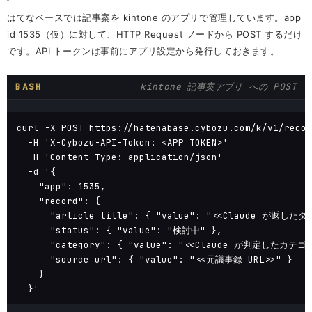
はてなベースでは記事案を kintone のアプリで管理しています。app
id 1535（仮）に対して、HTTP Request ノードから POST するだけ
です。API トークンは事前にアプリ設定から発行しておきます。
BASH
kintone 記事案アプリ への POST
curl -X POST https://hatenabase.cybozu.com/k/v1/recor
  -H 'X-Cybozu-API-Token: <APP_TOKEN>' 

  -H 'Content-Type: application/json' 

  -d '{

    "app": 1535,

    "record": {

      "article_title": { "value": "<<Claude が返した
      "status": { "value": "検討中" },

      "category": { "value": "<<Claude が判定したカテゴリ
      "source_url": { "value": "<<元議事録 URL>>" }

    }

  }'