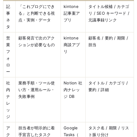
記
「これブログにでき
kintone
タイトル候補 / カテゴ
事
る」と判断できる視
記事案ア
リ / SEO キーワード /
ネ
点・実例・データ
プリ
元議事録リンク
タ
営
顧客発言で次のアク
kintone
顧客名 / 要約 / 期限 /
業
ションが必要なもの
商談アプ
担当
フ
リ
ォ
ロ
ー
社
業務手順・ツール使
Notion 社
タイトル / カテゴリ /
内
い方・運用ルール・
内ナレッ
要約 / 詳細
ナ
失敗事例
ジ DB
レ
ッ
ジ
ア
担当者が明示的に着
Google
タスク名 / 期限 / リス
ク
手宣言したタスク
Tasks（
ト振り分け