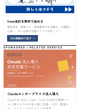
freee会計を無料で始める
確定申告・帳簿づけ・請求書発行を自動化。AI連携に
も強い、中小企業の定番クラウド会計ソフト。
30日間無料で試す
→
SPONSORED / RELATED SERVICE
Claudeエンタープライズ法人導入
Claude for Work / Code / Skills を社内の標準ツー
ルに据えるための法人導入支援。SSO・監査ロ
グ・ガバナンス対応まで一気通貫。