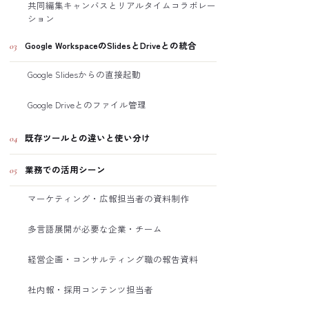
共同編集キャンバスとリアルタイムコラボレー
ション
Google WorkspaceのSlidesとDriveとの統合
03
Google Slidesからの直接起動
Google Driveとのファイル管理
既存ツールとの違いと使い分け
04
業務での活用シーン
05
マーケティング・広報担当者の資料制作
多言語展開が必要な企業・チーム
経営企画・コンサルティング職の報告資料
社内報・採用コンテンツ担当者