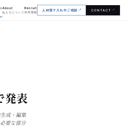
es
About
Recruit
人材受け入れのご相談
↗
CONTACT
↗
採用情報
私たちについて
6で発表
の画像生成・編集
て必要な部分