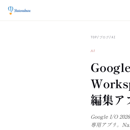
TOP
/
ブログ
/
AI
AI
Googl
Work
編集アプ
Google I/O
専用アプリ。Na