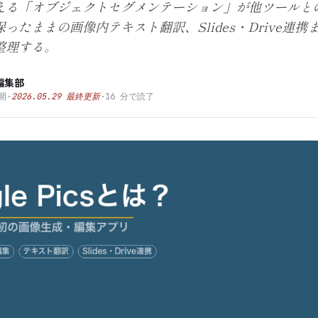
える「オブジェクトセグメンテーション」が他ツールと
ったままの画像内テキスト翻訳、Slides・Drive連携
整理する。
編集部
開
·
2026.05.29
最終更新
·
16
分で読了