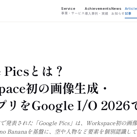
Service
Achievements
News
Articl
事業・サービス
導入事例・実績
お知らせ
記事
e Picsとは？
space初の画像生成・
リをGoogle I/O 202
 2026で発表された「Google Pics」は、Workspace初
no Bananaを基盤に、空や人物など要素を個別認識し