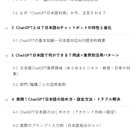
1-2. なぜ「ChatGPT日本語利用」が今、注目される？
2. ChatGPTとは？日本語AIチャットボットの特性と進化
02
2-1. ChatGPTの基本知識—日本語対応AIの歴史的概要
3. ChatGPT日本語で何ができる？用途×業界別活用パターン
03
3-1. 日本語ChatGPT実用領域（あらゆるビジネス・教育・日常が対
象）
3-2. 部門/職種ごとの活用実例
4. 実践！ChatGPT日本語の始め方・設定方法・トラブル解決
04
4-1. ChatGPT日本語のはじめかた（アカウント作成→設定）
4-2. 実際のプロンプト入力例（日本語指示のコツ）