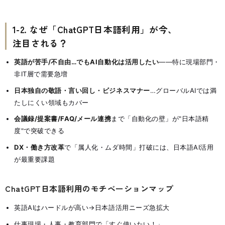
1-2. なぜ「ChatGPT日本語利用」が今、
注目される？
英語が苦手/不自由…でもAI自動化は活用したい
——特に現場部門・
非IT層で需要急増
日本独自の敬語・言い回し・ビジネスマナー
…グローバルAIでは満
たしにくい領域もカバー
会議録/提案書/FAQ/メール連携
まで「自動化の壁」が"日本語精
度"で突破できる
DX・働き方改革
で「属人化・ムダ時間」打破には、日本語AI活用
が最重要課題
ChatGPT日本語利用のモチベーションマップ
英語AIはハードルが高い→日本語活用ニーズ急拡大
仕事現場・人事・教育部門で「すぐ使いたい！」