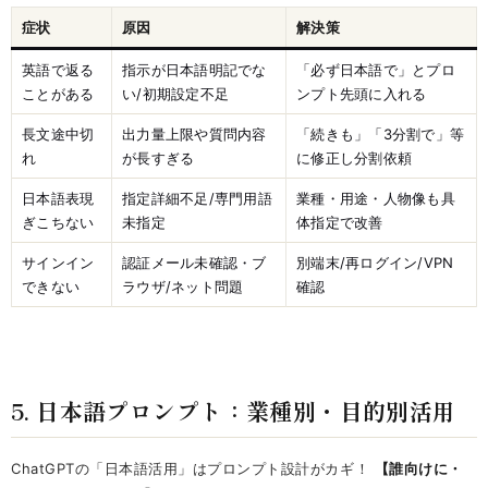
症状
原因
解決策
英語で返る
指示が日本語明記でな
「必ず日本語で」とプロ
ことがある
い/初期設定不足
ンプト先頭に入れる
長文途中切
出力量上限や質問内容
「続きも」「3分割で」等
れ
が長すぎる
に修正し分割依頼
日本語表現
指定詳細不足/専門用語
業種・用途・人物像も具
ぎこちない
未指定
体指定で改善
サインイン
認証メール未確認・ブ
別端末/再ログイン/VPN
できない
ラウザ/ネット問題
確認
5. 日本語プロンプト：業種別・目的別活用
ChatGPTの「日本語活用」はプロンプト設計がカギ！
【誰向けに・