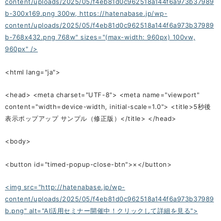
content/uploads/2025/05/f4eb81d0c962518a144f6a973b37989
b-300x169.png 300w, https://hatenabase.jp/wp-
content/uploads/2025/05/f4eb81d0c962518a144f6a973b37989
b-768x432.png 768w" sizes="(max-width: 960px) 100vw,
960px" />
<html lang="ja">
<head> <meta charset="UTF-8"> <meta name="viewport"
content="width=device-width, initial-scale=1.0"> <title>5秒後
表示ポップアップ サンプル（修正版）</title> </head>
<body>
<button id="timed-popup-close-btn">×</button>
<img src="http://hatenabase.jp/wp-
content/uploads/2025/05/f4eb81d0c962518a144f6a973b37989
b.png" alt="AI活用セミナー開催中！クリックして詳細を見る">