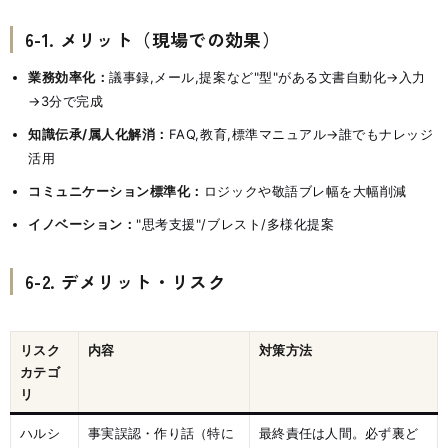
6-1. メリット（現場での効果）
業務効率化：
議事録,メール,提案など"型"がある文書自動化→入力
→3分で完成
知識伝承/属人化解消：
FAQ,教育,標準マニュアル→誰でもナレッジ
活用
コミュニケーション標準化：
ロジックや敬語ブレ幅を大幅削減
イノベーション：
"思考支援"/ブレスト/多様化提案
6-2. デメリット・リスク
リスク
内容
対策方法
カテゴ
リ
ハルシ
事実誤認・作り話（特に
最終責任は人間。必ず裏ど