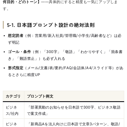
何目的・どのトーン】
——具体的にすると精度も一気にアップしま
す。
5-1. 日本語プロンプト設計の絶対法則
想定読者
（例：営業用/新入社員/管理職/小学生/高齢者など）は必
ず明記
ゴール・条件
（例：「300字」「敬語」「わかりやすく」「箇条書
き」「難語禁止」）も必ず入れる
形式指定
（メール/文書/表/要約/FAQ/会話体/A4/スライド等）があ
るとさらに精度UP
カテゴリ
プロンプト例文
ビジネ
「部署異動のお知らせを日本語で300字、ビジネス敬語
ス/社内
で案文作成」
ビジネ
「新商品Aを法人向けに日本語で文章3パターン、敬語/