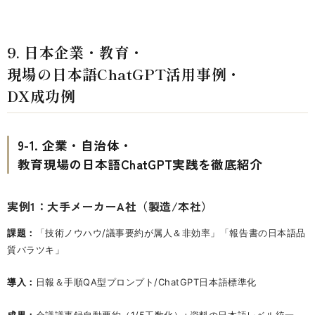
9. 日本企業・教育・
現場の日本語ChatGPT活用事例・
DX成功例
9-1. 企業・自治体・
教育現場の日本語ChatGPT実践を徹底紹介
実例1：大手メーカーA社（製造/本社）
課題：
「技術ノウハウ/議事要約が属人＆非効率」「報告書の日本語品
質バラツキ」
導入：
日報＆手順QA型プロンプト/ChatGPT日本語標準化
成果：
会議議事録自動要約（1/5工数化）+資料の日本語レベル統一