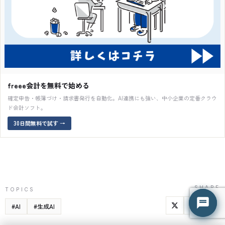
freee会計を無料で始める
確定申告・帳簿づけ・請求書発行を自動化。AI連携にも強い、中小企業の定番クラウ
ド会計ソフト。
30日間無料で試す
→
はてな君
はてな君
○ 営業時間外（平日 9:00-18:00）
○ 営業時間外（平日 9:00-18:00）
SHARE
TOPICS
#
AI
#
生成AI