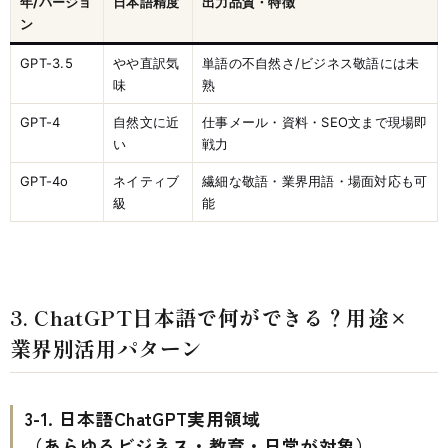
年/バージョ
日本語精度
出力品質・特徴
ン
GPT-3.5
やや直訳気
単語の不自然さ/ビジネス敬語には未
味
熟
GPT-4
自然文に近
仕事メール・資料・SEO文まで現場即
い
戦力
GPT-4o
ネイティブ
繊細な敬語・業界用語・場面対応も可
級
能
3. ChatGPT日本語で何ができる？用途×
業界別活用パターン
3-1. 日本語ChatGPT実用領域
（あらゆるビジネス・教育・日常が対象）