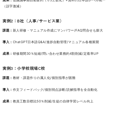
（誤字激減）
実例2：B社（人事/サービス業）
課題：
新人研修・マニュアル作成にマンパワー/FAQ問合せも膨大
導入：
ChatGPT日本語Q&A/進捗自動管理/マニュアル各種展開
成果：
研修期間30％短縮/問い合わせ業務約4割削減/定着率UP
実例3：小学校現場C校
課題：
教材・課題作りの属人化/個別指導が困難
導入：
作文フィードバック/個別弱点診断/読解指導を全自動化
成果：
教員工数目標比50％削減/生徒の自律学習レベル向上