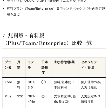
全社で"利用OKなChatGPT用途範囲マニュアル"を導入
有料プラン（Team/Enterprise）専用サンドボックスで社内限定運
用を選ぶ
7. 無料版・有料版
（Plus/Team/Enterprise）比較一覧
プラ
月
モデ
日本
主な特徴/推奨
セキュリテ
ン名
額
ル
語精
ィ・管理
度
Free
無
GPT-
◯
無料/基本的日
個人運用のみ/
料
3.5
本語利用
入力は注意
Plus
$20
GPT-
◎
文章精度UP/画
入力設定/NG
4/4o
像/長文OK
情報注意