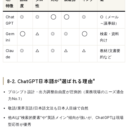
特徴
度
性
Chat
◎
◎
◯
◯
◎
○（メール
GPT
～議事録）
Gem
◯
△
◎
◎
◯
検索・資料
ini
向け
Clau
◎
△
◎
△
△
教材/文書要
de
約など
8-2. ChatGPT日本語が"選ばれる理由"
プロンプト設計・出力調整自由度が圧倒的（業務現場のニーズ適合
力No.1）
敬語/業界言語/日本語文法も日本人目線で自然
他AIは"検索的要素"や"英語メイン"傾向が強いが、ChatGPTは現場
型応答が優秀