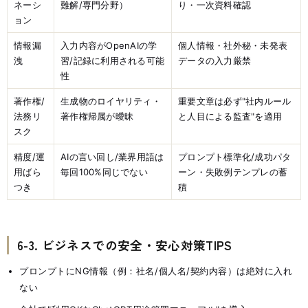
ネーシ
難解/専門分野）
り・一次資料確認
ョン
情報漏
入力内容がOpenAIの学
個人情報・社外秘・未発表
洩
習/記録に利用される可能
データの入力厳禁
性
著作権/
生成物のロイヤリティ・
重要文章は必ず"社内ルール
法務リ
著作権帰属が曖昧
と人目による監査"を適用
スク
精度/運
AIの言い回し/業界用語は
プロンプト標準化/成功パタ
用ばら
毎回100%同じでない
ーン・失敗例テンプレの蓄
つき
積
6-3. ビジネスでの安全・安心対策TIPS
プロンプトにNG情報（例：社名/個人名/契約内容）は絶対に入れ
ない