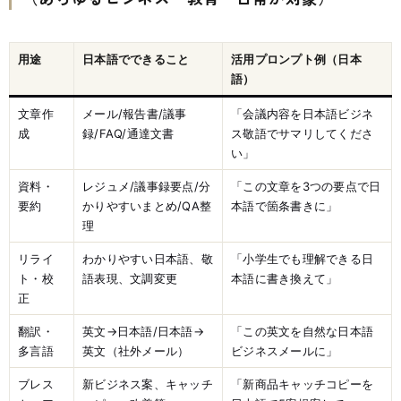
用途
日本語でできること
活用プロンプト例（日本
語）
文章作
メール/報告書/議事
「会議内容を日本語ビジネ
成
録/FAQ/通達文書
ス敬語でサマリしてくださ
い」
資料・
レジュメ/議事録要点/分
「この文章を3つの要点で日
要約
かりやすいまとめ/QA整
本語で箇条書きに」
理
リライ
わかりやすい日本語、敬
「小学生でも理解できる日
ト・校
語表現、文調変更
本語に書き換えて」
正
翻訳・
英文→日本語/日本語→
「この英文を自然な日本語
多言語
英文（社外メール）
ビジネスメールに」
ブレス
新ビジネス案、キャッチ
「新商品キャッチコピーを