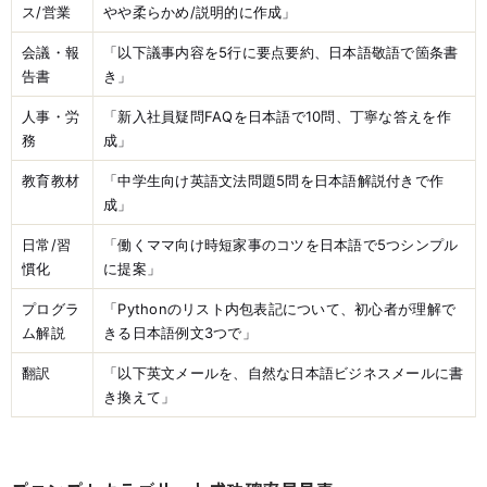
ス/営業
やや柔らかめ/説明的に作成」
会議・報
「以下議事内容を5行に要点要約、日本語敬語で箇条書
告書
き」
人事・労
「新入社員疑問FAQを日本語で10問、丁寧な答えを作
務
成」
教育教材
「中学生向け英語文法問題5問を日本語解説付きで作
成」
日常/習
「働くママ向け時短家事のコツを日本語で5つシンプル
慣化
に提案」
プログラ
「Pythonのリスト内包表記について、初心者が理解で
ム解説
きる日本語例文3つで」
翻訳
「以下英文メールを、自然な日本語ビジネスメールに書
き換えて」