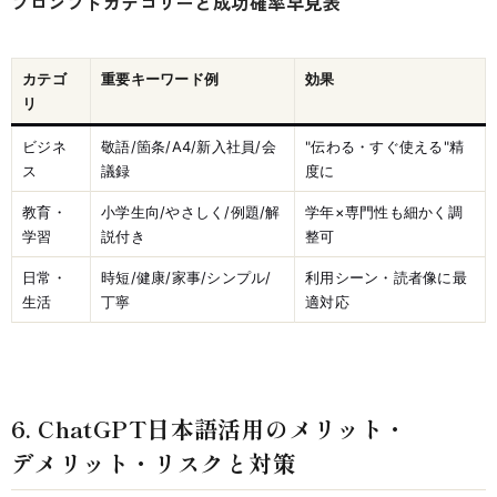
プロンプトカテゴリーと成功確率早見表
カテゴ
重要キーワード例
効果
リ
ビジネ
敬語/箇条/A4/新入社員/会
"伝わる・すぐ使える"精
ス
議録
度に
教育・
小学生向/やさしく/例題/解
学年×専門性も細かく調
学習
説付き
整可
日常・
時短/健康/家事/シンプル/
利用シーン・読者像に最
生活
丁寧
適対応
6. ChatGPT日本語活用のメリット・
デメリット・リスクと対策