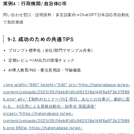
実例4：行政機関/自治体D市
問い合わせ窓口・説明資料・多言語案内→ChatGPT日本語応答自動化
で負担激減
9-2. 成功のための共通TIPS
プロンプト標準化（全社/部門でサンプル共有）
定期レビュー/AI出力の現場チェック
AI導入教育/NG・要注意用語・守秘徹底
<img width="960" height="540" src="http://hatenabase.jp/wp-
content/uploads/2025/05/f4eb81d0c962518a144f6a973b37989
b.png" alt="【無料AIセミナー/1h】明日、あなたの仕事が、劇的に変
わる。 AI活用による業務自動化・効率化 実践講座"
srcset="https://hatenabase.jp/wp-
content/uploads/2025/05/f4eb81d0c962518a144f6a973b37989
b.png 960w, https://hatenabase.jp/wp-