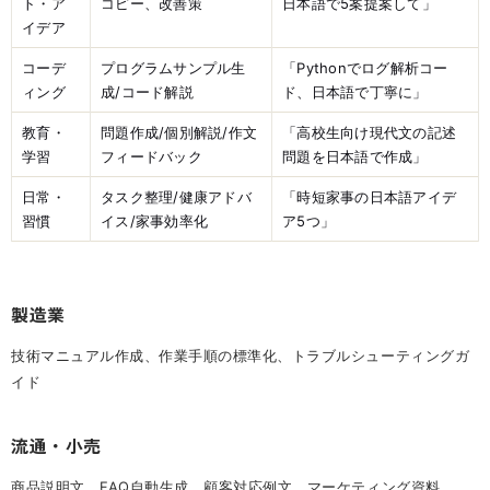
ト・ア
コピー、改善策
日本語で5案提案して」
イデア
コーデ
プログラムサンプル生
「Pythonでログ解析コー
ィング
成/コード解説
ド、日本語で丁寧に」
教育・
問題作成/個別解説/作文
「高校生向け現代文の記述
学習
フィードバック
問題を日本語で作成」
日常・
タスク整理/健康アドバ
「時短家事の日本語アイデ
習慣
イス/家事効率化
ア5つ」
製造業
技術マニュアル作成、作業手順の標準化、トラブルシューティングガ
イド
流通・小売
商品説明文、FAQ自動生成、顧客対応例文、マーケティング資料