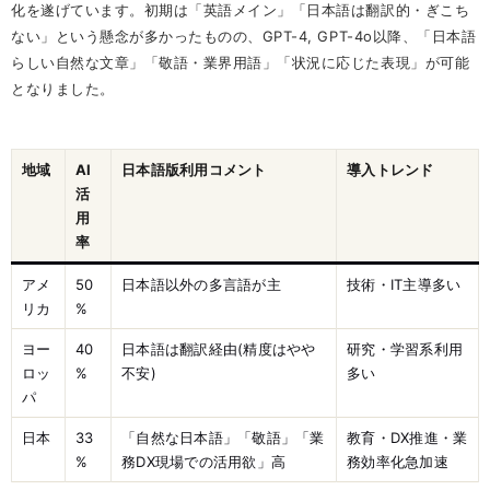
化を遂げています。初期は「英語メイン」「日本語は翻訳的・ぎこち
ない」という懸念が多かったものの、GPT-4, GPT-4o以降、「日本語
らしい自然な文章」「敬語・業界用語」「状況に応じた表現」が可能
となりました。
地域
AI
日本語版利用コメント
導入トレンド
活
用
率
アメ
50
日本語以外の多言語が主
技術・IT主導多い
リカ
%
ヨー
40
日本語は翻訳経由(精度はやや
研究・学習系利用
ロッ
%
不安)
多い
パ
日本
33
「自然な日本語」「敬語」「業
教育・DX推進・業
%
務DX現場での活用欲」高
務効率化急加速