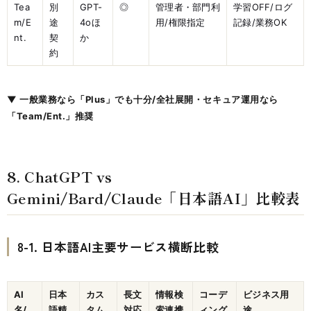
Tea
別
GPT-
◎
管理者・部門利
学習OFF/ログ
m/E
途
4oほ
用/権限指定
記録/業務OK
nt.
契
か
約
▼ 一般業務なら「Plus」でも十分/全社展開・セキュア運用なら
「Team/Ent.」推奨
8. ChatGPT vs
Gemini/Bard/Claude「日本語AI」比較表
8-1. 日本語AI主要サービス横断比較
AI
日本
カス
長文
情報検
コーデ
ビジネス用
名/
語精
タム
対応
索連携
ィング
途