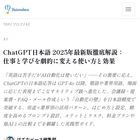
TOP
/
ブログ
/
AI
AI
ChatGPT日本語 2025年最新版徹底解説：
仕事と学びを劇的に変える使い方と効果
「英語は苦手だがAI自動化は使いたい」——その需要に応え、
ChatGPTの日本語応答は GPT-4o 以降、敬語や業界用語、場面
に応じた表現までこなすネイティブ級へ進化した。会議録・提
案書・FAQ・メール作成という「自動化の壁」を日本語精度で
突破する。用途×業界別の活用パターン、はじめ方と設定、精
度を高めるプロンプト設計、メリットとリスク、料金プランや
他AIとの比較までを網羅した実践型ガイド。
はてなベース編集部