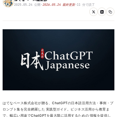
2025.05.24
公開
·
2026.05.24
最終更新
·
11
分で読了
はてなベース株式会社が贈る、ChatGPTの日本語活用方法・事例・プ
ロンプト集を完全網羅した 実践型ガイド。ビジネス活用から教育ま
で、幅広い用途でChatGPTを最大限に活用するための 情報を提供し