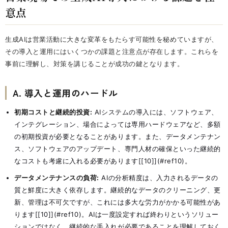
意点
生成AIは営業活動に大きな変革をもたらす可能性を秘めていますが、
その導入と運用にはいくつかの課題と注意点が存在します。これらを
事前に理解し、対策を講じることが成功の鍵となります。
A. 導入と運用のハードル
初期コストと継続的投資:
AIシステムの導入には、ソフトウェア、
インテグレーション、場合によっては専用ハードウェアなど、多額
の初期投資が必要となることがあります。また、データメンテナン
ス、ソフトウェアのアップデート、専門人材の確保といった継続的
なコストも考慮に入れる必要があります[[10]](#ref10)。
データメンテナンスの負荷:
AIの分析精度は、入力されるデータの
質と鮮度に大きく依存します。継続的なデータのクリーニング、更
新、管理は不可欠ですが、これには多大な労力がかかる可能性があ
ります[[10]](#ref10)。AIは一度設定すれば終わりというソリュー
ションではなく、継続的な手入れが必要であることを理解しておく