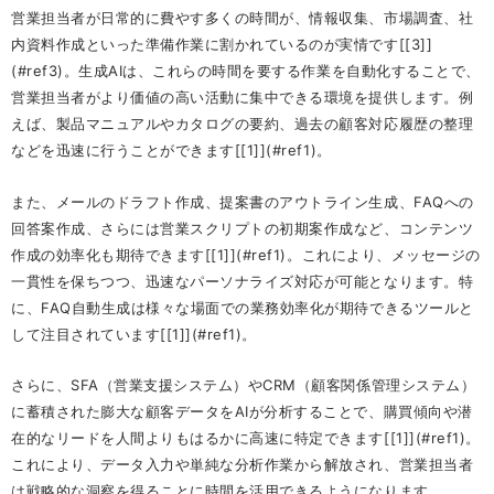
営業担当者が日常的に費やす多くの時間が、情報収集、市場調査、社
内資料作成といった準備作業に割かれているのが実情です[[3]]
(#ref3)。生成AIは、これらの時間を要する作業を自動化することで、
営業担当者がより価値の高い活動に集中できる環境を提供します。例
えば、製品マニュアルやカタログの要約、過去の顧客対応履歴の整理
などを迅速に行うことができます[[1]](#ref1)。
また、メールのドラフト作成、提案書のアウトライン生成、FAQへの
回答案作成、さらには営業スクリプトの初期案作成など、コンテンツ
作成の効率化も期待できます[[1]](#ref1)。これにより、メッセージの
一貫性を保ちつつ、迅速なパーソナライズ対応が可能となります。特
に、FAQ自動生成は様々な場面での業務効率化が期待できるツールと
して注目されています[[1]](#ref1)。
さらに、SFA（営業支援システム）やCRM（顧客関係管理システム）
に蓄積された膨大な顧客データをAIが分析することで、購買傾向や潜
在的なリードを人間よりもはるかに高速に特定できます[[1]](#ref1)。
これにより、データ入力や単純な分析作業から解放され、営業担当者
は戦略的な洞察を得ることに時間を活用できるようになります。