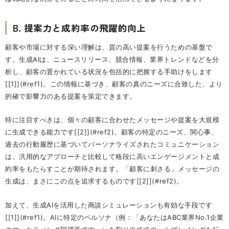
B. 提案力と成約率の飛躍的向上
顧客や市場に対する深い理解は、質の高い提案を行うための基盤で
す。生成AIは、ニュースリリース、競合情報、業界トレンドなどを分
析し、顧客の置かれている状況を包括的に把握する手助けをします
[[1]](#ref1)。この情報に基づき、顧客の真のニーズに合致した、より
的確で影響力のある提案を策定できます。
特に注目すべきは、個々の顧客に合わせたメッセージや提案を大規模
に生成できる能力です[[2]](#ref2)。顧客の特定のニーズ、関心事、
過去の行動履歴に基づいてパーソナライズされたコミュニケーション
は、汎用的なアプローチと比較して格段に高いエンゲージメントと成
約率をもたらすことが期待されます。「顧客に刺さる」メッセージの
生成は、まさにこの点を追求するものです[[2]](#ref2)。
加えて、生成AIを活用した商談シミュレーションも有効な手段です
[[1]](#ref1)。AIに特定のペルソナ（例：「あなたはABC業界No.1企業