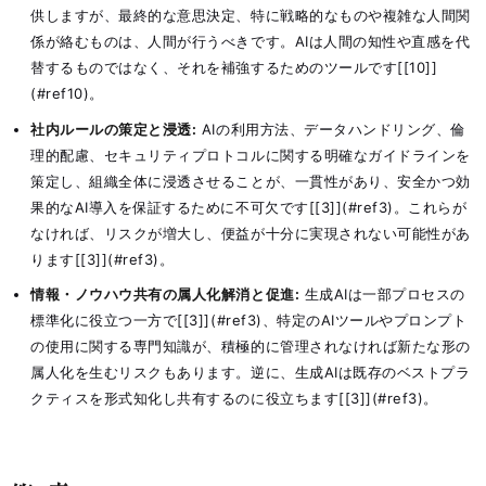
供しますが、最終的な意思決定、特に戦略的なものや複雑な人間関
係が絡むものは、人間が行うべきです。AIは人間の知性や直感を代
替するものではなく、それを補強するためのツールです[[10]]
(#ref10)。
社内ルールの策定と浸透:
AIの利用方法、データハンドリング、倫
理的配慮、セキュリティプロトコルに関する明確なガイドラインを
策定し、組織全体に浸透させることが、一貫性があり、安全かつ効
果的なAI導入を保証するために不可欠です[[3]](#ref3)。これらが
なければ、リスクが増大し、便益が十分に実現されない可能性があ
ります[[3]](#ref3)。
情報・ノウハウ共有の属人化解消と促進:
生成AIは一部プロセスの
標準化に役立つ一方で[[3]](#ref3)、特定のAIツールやプロンプト
の使用に関する専門知識が、積極的に管理されなければ新たな形の
属人化を生むリスクもあります。逆に、生成AIは既存のベストプラ
クティスを形式知化し共有するのに役立ちます[[3]](#ref3)。