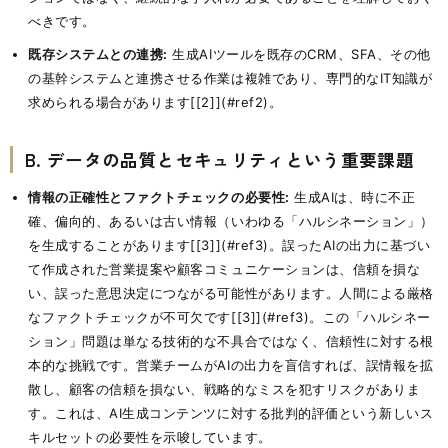
べきです。
既存システムとの連携:
生成AIツールを既存のCRM、SFA、その他
の基幹システムと連携させる作業は複雑であり、専門的なIT知識が
求められる場合があります[[2]](#ref2)。
B. データの品質とセキュリティという重要課題
情報の正確性とファクトチェックの必要性:
生成AIは、時に不正
確、偏向的、あるいは古い情報（いわゆる「ハルシネーション」）
を生成することがあります[[3]](#ref3)。誤ったAIの出力に基づい
て作成された営業提案や顧客コミュニケーションは、信頼を損な
い、誤った意思決定につながる可能性があります。人間による厳格
なファクトチェックが不可欠です[[3]](#ref3)。この「ハルシネー
ション」問題は単なる技術的な不具合ではなく、信頼性に対する根
本的な挑戦です。営業チームがAIの出力を盲信すれば、誤情報を拡
散し、顧客の信頼を損ない、戦略的なミスを犯すリスクがありま
す。これは、AI生成コンテンツに対する批判的評価という新しいス
キルセットの必要性を示唆しています。