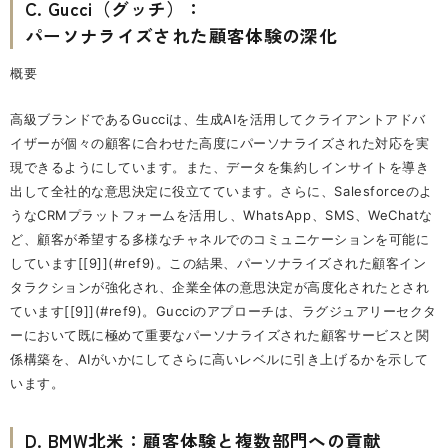
C. Gucci（グッチ）：
パーソナライズされた顧客体験の深化
概要
高級ブランドであるGucciは、生成AIを活用してクライアントアドバ
イザーが個々の顧客に合わせた高度にパーソナライズされた対応を実
現できるようにしています。また、データを集約しインサイトを導き
出して全社的な意思決定に役立てています。さらに、Salesforceのよ
うなCRMプラットフォームを活用し、WhatsApp、SMS、WeChatな
ど、顧客が希望する多様なチャネルでのコミュニケーションを可能に
しています[[9]](#ref9)。この結果、パーソナライズされた顧客イン
タラクションが強化され、企業全体の意思決定が高度化されたとされ
ています[[9]](#ref9)。Gucciのアプローチは、ラグジュアリーセクタ
ーにおいて既に極めて重要なパーソナライズされた顧客サービスと関
係構築を、AIがいかにしてさらに高いレベルに引き上げるかを示して
います。
D. BMW北米：顧客体験と複数部門への貢献