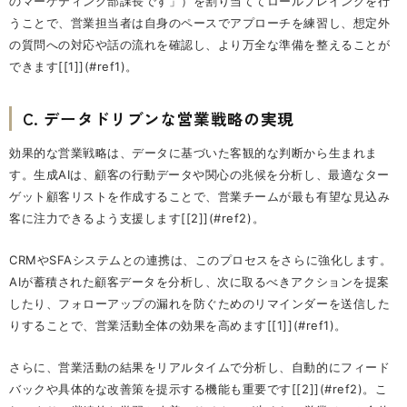
のマーケティング部課長です」）を割り当ててロールプレイングを行
うことで、営業担当者は自身のペースでアプローチを練習し、想定外
の質問への対応や話の流れを確認し、より万全な準備を整えることが
できます[[1]](#ref1)。
C. データドリブンな営業戦略の実現
効果的な営業戦略は、データに基づいた客観的な判断から生まれま
す。生成AIは、顧客の行動データや関心の兆候を分析し、最適なター
ゲット顧客リストを作成することで、営業チームが最も有望な見込み
客に注力できるよう支援します[[2]](#ref2)。
CRMやSFAシステムとの連携は、このプロセスをさらに強化します。
AIが蓄積された顧客データを分析し、次に取るべきアクションを提案
したり、フォローアップの漏れを防ぐためのリマインダーを送信した
りすることで、営業活動全体の効果を高めます[[1]](#ref1)。
さらに、営業活動の結果をリアルタイムで分析し、自動的にフィード
バックや具体的な改善策を提示する機能も重要です[[2]](#ref2)。こ