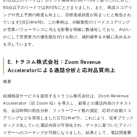
81点以上のリードはアポイント獲得率が60～70%であったのに対し、
60点以下のリードでは約10%にとどまりました。また、商談スコアリ
ングや売上予測の精度も向上し、目標達成頻度が高まったと報告され
ています[[6]](#ref6)。この事例は、AI駆動型のリードスコアリング
が営業パフォーマンスに与える影響を明確に数値化しており、AIがい
かにして営業努力の優先順位付けを助け、成約確率を大幅に高めるか
を示しています。
E. トラコム株式会社：Zoom Revenue
Acceleratorによる通話分析と応対品質向上
概要
結婚相談サービスを提供するトラコム株式会社は、Zoom Revenue
Accelerator（旧 Zoom IQ）を導入し、顧客との通話内容のテキスト
化、会話時間の割合分析、フィラーワード数の測定、応対の自動スコ
アリングなどを実現しました[[7]](#ref7)。これにより、従来ブラック
ボックス化していた通話内容が可視化され、データに基づいたアドバ
イザーへのコーチングが可能になりました。結果として、電話関連費