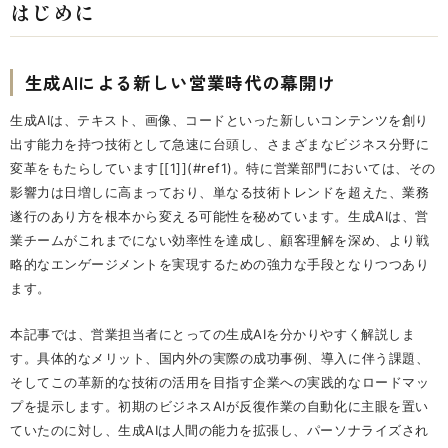
はじめに
生成AIによる新しい営業時代の幕開け
生成AIは、テキスト、画像、コードといった新しいコンテンツを創り
出す能力を持つ技術として急速に台頭し、さまざまなビジネス分野に
変革をもたらしています[[1]](#ref1)。特に営業部門においては、その
影響力は日増しに高まっており、単なる技術トレンドを超えた、業務
遂行のあり方を根本から変える可能性を秘めています。生成AIは、営
業チームがこれまでにない効率性を達成し、顧客理解を深め、より戦
略的なエンゲージメントを実現するための強力な手段となりつつあり
ます。
本記事では、営業担当者にとっての生成AIを分かりやすく解説しま
す。具体的なメリット、国内外の実際の成功事例、導入に伴う課題、
そしてこの革新的な技術の活用を目指す企業への実践的なロードマッ
プを提示します。初期のビジネスAIが反復作業の自動化に主眼を置い
ていたのに対し、生成AIは人間の能力を拡張し、パーソナライズされ