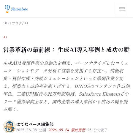
TOP
/
ブログ
/
AI
AI
営業革新の最前線： 生成AI導入事例と成功の鍵
生成AIは反復作業の自動化を超え、パーソナライズしたコミュ
ニケーションやデータ分析で営業を支援する存在へ。情報収
集・資料作成・商談シミュレーションといった準備作業を変
え、提案力と成約率を底上げする。DINOSのコンテンツ作成効
率化、三菱UFJ銀行の22万時間削減、Salesforce Einsteinでの
リード獲得率向上など、国内企業の導入事例から成功の鍵を読
み解く。
はてなベース編集部
2025.06.08
公開
·
2026.05.24
最終更新
·
23
分で読了