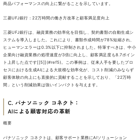
商品パフォーマンスの向上に繋がることを示しています。
三菱UFJ銀行：22万時間の働き方改革と顧客満足度向上
三菱UFJ銀行は、融資業務の効率化を目指し、契約書類の自動生成シ
ステムを導入しました。これにより、書類作成時間が78%短縮され、
ヒューマンエラーは0.3%以下に抑制されました。特筆すべきは、中小
企業向け融資業務の処理速度が3倍に向上し、顧客満足度も8.7ポイン
ト上昇した点です[[5]](#ref5)。この事例は、従来人手を要したプロ
セスにおける生成AIによる大規模な効率化が、コスト削減のみならず
顧客体験の向上にも直接的に貢献することを示しており、「22万時
間」という削減効果は強いインパクトを与えます。
C. パナソニック コネクト：
AIによる顧客対応の革新
概要
パナソニック コネクトは、顧客サポート業務にAIソリューション