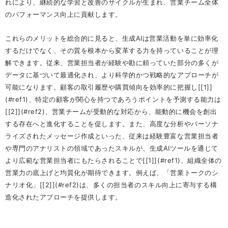
れにより、継続的な学習と改善のサイクルが生まれ、営業チーム全体
のパフォーマンス向上に貢献します。
これらのメリットを総合的に見ると、生成AIは営業活動を単に効率化
するだけでなく、その質を根本から変革する力を持っていることが理
解できます。従来、営業担当者が経験や勘に頼っていた部分の多くが
データに基づいて最適化され、より科学的かつ戦略的なアプローチが
可能になります。顧客の取引履歴や購買傾向を効率的に把握し[[1]]
(#ref1)、特定の顧客が関心を持つであろうポイントを予測する能力は
[[2]](#ref2)、営業チームが受動的な対応から、能動的に機会を創出
する存在へと進化することを促します。また、高度な分析やパーソナ
ライズされたメッセージ作成といった、従来は経験豊富な営業担当者
や専門のアナリストの領域であったスキルが、生成AIツールを通じて
より広範な営業担当者にもたらされることで[[1]](#ref1)、組織全体の
営業力の底上げと均質化が期待できます。例えば、「営業トークのシ
ナリオ化」[[2]](#ref2)は、多くの担当者のスキル向上に寄与する構
造化されたアプローチを提供します。