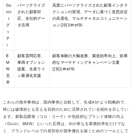
Gu
パーソナライズ
高度にパーソナライズされた顧客インタラ
cci
された顧客対
クションの実現、データに基づく意思決定
（
応、全社的デー
の高度化、マルチチャネルコミュニケーシ
グ
タ活用
ョン[[9]](#ref9)
ッ
チ
）
B
顧客質問応答、
顧客体験の大幅改善、製造効率向上、効果
M
車両オプション
的なマーケティングキャンペーン立案
W
提案、生産ライ
[[9]](#ref9)
北
ン最適化支援
米
これらの海外事例は、国内事例と比較して、生成AIがより戦略的で、
時には破壊的とも言える目的のために活用されている傾向を示してい
ます。新製品開発（コカ・コーラ）や包括的なブランド体験の向上
（Gucci、BMW）といった応用は、AIが単なる業務効率化だけでな
く、ブランドレベルでの差別化や競争優位を築くためのツールとして