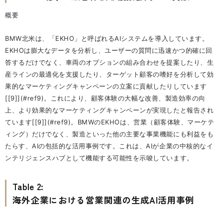
概要
BMW北米は、「EKHO」と呼ばれるAIシステムを導入しています。
EKHOは膨大なデータを分析し、ユーザーの質問に迅速かつ的確に回
答するだけでなく、車両のオプションの組み合わせを提案したり、生
産ラインの最適化を支援したり、ターゲット顧客の嗜好を分析して効
果的なマーケティングキャンペーンの立案に貢献したりしています
[[9]](#ref9)。これにより、顧客体験の大幅な改善、製造効率の向
上、より効果的なマーケティングキャンペーンが実現したと報告され
ています[[9]](#ref9)。BMWのEKHOは、営業（顧客体験、マーケテ
ィング）だけでなく、製造といった他の主要な事業機能にも利益をも
たらす、AIの包括的な活用事例です。これは、AIが企業の中核的なイ
ンテリジェンスハブとして機能する可能性を示唆しています。
Table 2:
海外企業における営業関連の生成AI活用事例