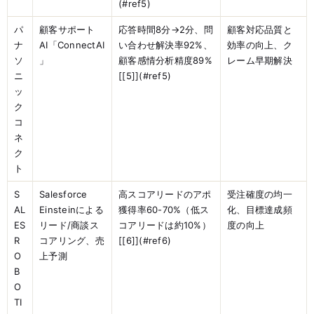
(#ref5)
パ
顧客サポート
応答時間8分→2分、問
顧客対応品質と
ナ
AI「ConnectAI
い合わせ解決率92%、
効率の向上、ク
ソ
」
顧客感情分析精度89%
レーム早期解決
ニ
[[5]](#ref5)
ッ
ク
コ
ネ
ク
ト
S
Salesforce
高スコアリードのアポ
受注確度の均一
AL
Einsteinによる
獲得率60-70%（低ス
化、目標達成頻
ES
リード/商談ス
コアリードは約10%）
度の向上
R
コアリング、売
[[6]](#ref6)
O
上予測
B
O
TI