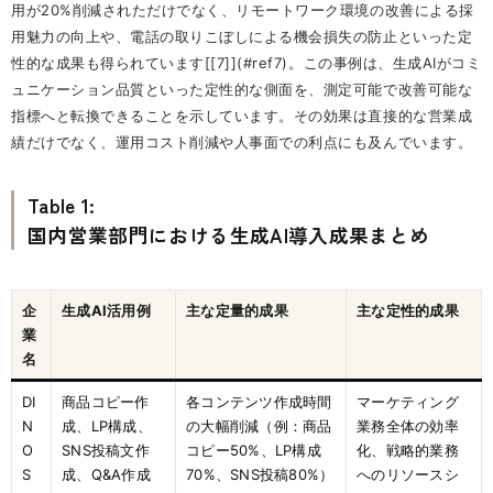
用が20%削減されただけでなく、リモートワーク環境の改善による採
用魅力の向上や、電話の取りこぼしによる機会損失の防止といった定
性的な成果も得られています[[7]](#ref7)。この事例は、生成AIがコミ
ュニケーション品質といった定性的な側面を、測定可能で改善可能な
指標へと転換できることを示しています。その効果は直接的な営業成
績だけでなく、運用コスト削減や人事面での利点にも及んでいます。
Table 1:
国内営業部門における生成AI導入成果まとめ
企
生成AI活用例
主な定量的成果
主な定性的成果
業
名
DI
商品コピー作
各コンテンツ作成時間
マーケティング
N
成、LP構成、
の大幅削減（例：商品
業務全体の効率
O
SNS投稿文作
コピー50%、LP構成
化、戦略的業務
S
成、Q&A作成
70%、SNS投稿80%）
へのリソースシ