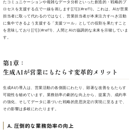
たコミュニケーションや複雑なデータ分析といった創造的・戦略的プ
ロセスを支援する点で一線を画します[[1]](#ref1)。これは、AIが営業
担当者に取って代わるのではなく、営業担当者が本来注力すべき活動
に集中できるよう支援する「支援ツール」としての役割を果たすこと
を意味しており[[1]](#ref1)、人間とAIの協調的な未来を示唆していま
す。
第1章：
生成AIが営業にもたらす変革的メリット
生成AIの導入は、営業活動の各側面にわたり、顕著な改善をもたらす
可能性を秘めています。業務効率の劇的な向上から、提案力、成約率
の強化、そしてデータに基づいた戦略的意思決定の実現に至るまで、
その影響は多岐にわたります。
A. 圧倒的な業務効率の向上