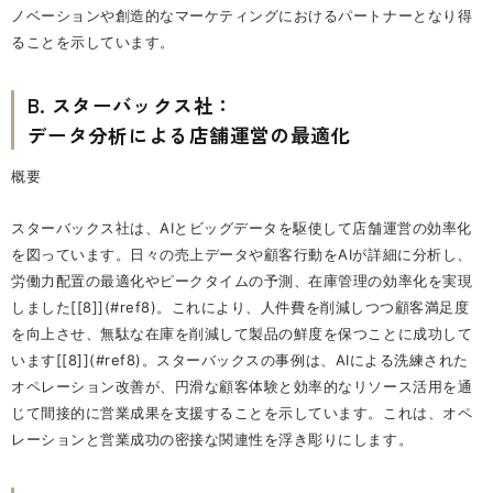
ノベーションや創造的なマーケティングにおけるパートナーとなり得
ることを示しています。
B. スターバックス社：
データ分析による店舗運営の最適化
概要
スターバックス社は、AIとビッグデータを駆使して店舗運営の効率化
を図っています。日々の売上データや顧客行動をAIが詳細に分析し、
労働力配置の最適化やピークタイムの予測、在庫管理の効率化を実現
しました[[8]](#ref8)。これにより、人件費を削減しつつ顧客満足度
を向上させ、無駄な在庫を削減して製品の鮮度を保つことに成功して
います[[8]](#ref8)。スターバックスの事例は、AIによる洗練された
オペレーション改善が、円滑な顧客体験と効率的なリソース活用を通
じて間接的に営業成果を支援することを示しています。これは、オペ
レーションと営業成功の密接な関連性を浮き彫りにします。