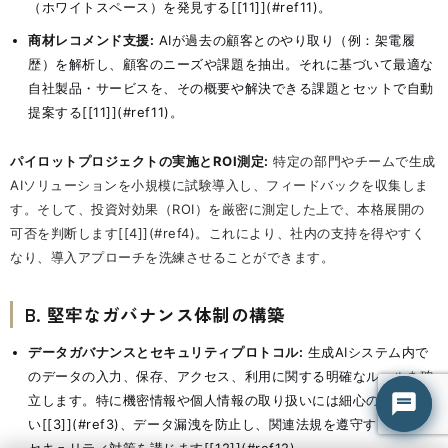
（ホワイトスペース）を発見する[[11]](#ref11)。
商材レコメンド支援:
AIが過去の顧客とのやり取り（例：架電履
歴）を解析し、顧客のニーズや課題を抽出。それに基づいて最適な
自社製品・サービスを、その概要や解決できる課題とセットで自動
提案する[[11]](#ref11)。
パイロットプロジェクトの実施とROI測定:
特定の部門やチームで生成
AIソリューションを小規模に試験導入し、フィードバックを収集しま
す。そして、投資対効果（ROI）を厳密に測定した上で、本格展開の
可否を判断します[[4]](#ref4)。これにより、社内の支持を得やすく
なり、導入アプローチを洗練させることができます。
B. 堅牢なガバナンス体制の構築
はてな君
はてな君
○ 営業時間外（平日 9:00-18:00）
○ 営業時間外（平日 9:00-18:00）
データガバナンスとセキュリティプロトコル:
生成AIシステム内で
のデータの入力、保存、アクセス、利用に関する明確なルールを確
立します。特に機密情報や個人情報の取り扱いには細心の注意を払
い[[3]](#ref3)、データ漏洩を防止し、関連法規を遵守するための