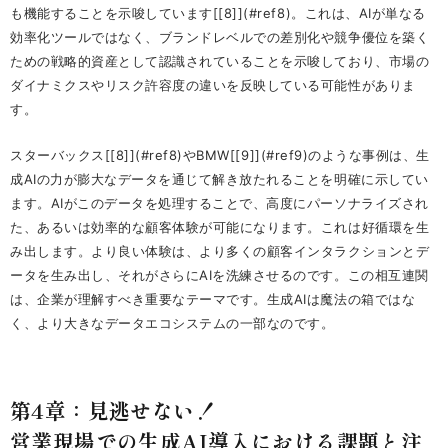
も機能することを示唆しています[[8]](#ref8)。これは、AIが単なる
効率化ツールではなく、ブランドレベルでの差別化や競争優位を築く
ための戦略的資産として認識されていることを示唆しており、市場の
ダイナミクスやリスク許容度の違いを反映している可能性がありま
す。
スターバックス[[8]](#ref8)やBMW[[9]](#ref9)のような事例は、生
成AIの力が膨大なデータを通じて解き放たれることを明確に示してい
ます。AIがこのデータを処理することで、高度にパーソナライズされ
た、あるいは効率的な顧客体験が可能になります。これは好循環を生
み出します。より良い体験は、より多くの顧客インタラクションとデ
ータを生み出し、それがさらにAIを洗練させるのです。この相互連関
は、企業が理解すべき重要なテーマです。生成AIは魔法の箱ではな
く、より大きなデータエコシステムの一部なのです。
第4章：見逃せない！
営業現場での生成AI導入における課題と注