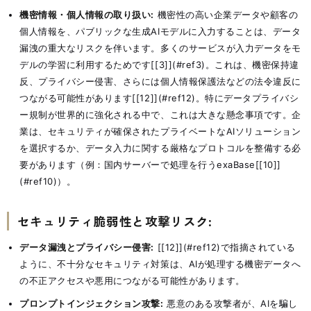
機密情報・個人情報の取り扱い:
機密性の高い企業データや顧客の
個人情報を、パブリックな生成AIモデルに入力することは、データ
漏洩の重大なリスクを伴います。多くのサービスが入力データをモ
デルの学習に利用するためです[[3]](#ref3)。これは、機密保持違
反、プライバシー侵害、さらには個人情報保護法などの法令違反に
つながる可能性があります[[12]](#ref12)。特にデータプライバシ
ー規制が世界的に強化される中で、これは大きな懸念事項です。企
業は、セキュリティが確保されたプライベートなAIソリューション
を選択するか、データ入力に関する厳格なプロトコルを整備する必
要があります（例：国内サーバーで処理を行うexaBase[[10]]
(#ref10)）。
セキュリティ脆弱性と攻撃リスク:
データ漏洩とプライバシー侵害:
[[12]](#ref12)で指摘されている
ように、不十分なセキュリティ対策は、AIが処理する機密データへ
の不正アクセスや悪用につながる可能性があります。
プロンプトインジェクション攻撃:
悪意のある攻撃者が、AIを騙し