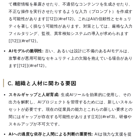
て機密情報を暴露させたり、不適切なコンテンツを生成させたり、
不正な操作を実行させたりするような入力（プロンプト）を作成す
る可能性があります[[12]](#ref12)。これはAIの信頼性とセキュリ
ティを著しく損なう可能性があります。対策としては、厳格な入力
フィルタリング、監視、異常検知システムの導入が求められます
[[12]](#ref12)。
AIモデルの脆弱性:
古い、あるいは設計に不備のあるAIモデルは、
攻撃者が悪用可能なセキュリティ上の欠陥を抱えている場合があり
ます[[12]](#ref12)。
C. 組織と人材に関わる要因
スキルギャップと人材育成:
生成AIツールを効果的に使用し、その
出力を解釈し、AIプロジェクトを管理するためには、新しいスキル
セットが必要です。現在の従業員の能力とこれらの新しい要求との
間にはギャップが存在する可能性があります[[3]](#ref3)。研修や
スキルアップが不可欠です。
AIへの過度な依存と人間による判断の重要性:
AIは強力な支援を提