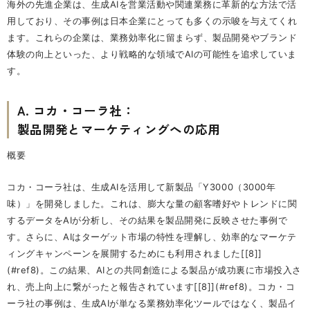
海外の先進企業は、生成AIを営業活動や関連業務に革新的な方法で活
用しており、その事例は日本企業にとっても多くの示唆を与えてくれ
ます。これらの企業は、業務効率化に留まらず、製品開発やブランド
体験の向上といった、より戦略的な領域でAIの可能性を追求していま
す。
A. コカ・コーラ社：
製品開発とマーケティングへの応用
概要
コカ・コーラ社は、生成AIを活用して新製品「Y3000（3000年
味）」を開発しました。これは、膨大な量の顧客嗜好やトレンドに関
するデータをAIが分析し、その結果を製品開発に反映させた事例で
す。さらに、AIはターゲット市場の特性を理解し、効率的なマーケテ
ィングキャンペーンを展開するためにも利用されました[[8]]
(#ref8)。この結果、AIとの共同創造による製品が成功裏に市場投入さ
れ、売上向上に繋がったと報告されています[[8]](#ref8)。コカ・コ
ーラ社の事例は、生成AIが単なる業務効率化ツールではなく、製品イ