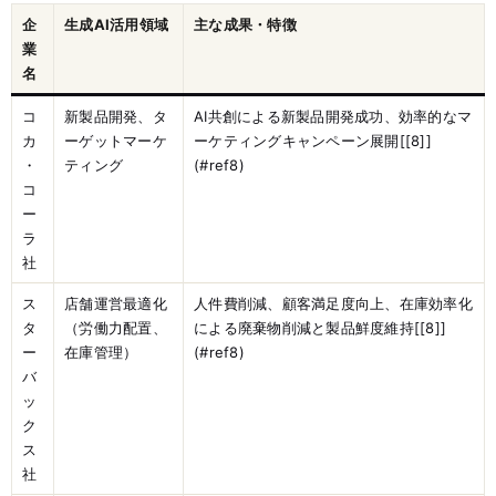
企
生成AI活用領域
主な成果・特徴
業
名
コ
新製品開発、タ
AI共創による新製品開発成功、効率的なマ
カ
ーゲットマーケ
ーケティングキャンペーン展開[[8]]
・
ティング
(#ref8)
コ
ー
ラ
社
ス
店舗運営最適化
人件費削減、顧客満足度向上、在庫効率化
タ
（労働力配置、
による廃棄物削減と製品鮮度維持[[8]]
ー
在庫管理）
(#ref8)
バ
ッ
ク
ス
社