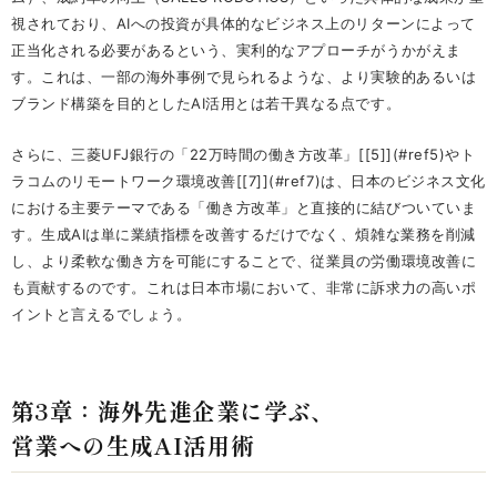
視されており、AIへの投資が具体的なビジネス上のリターンによって
正当化される必要があるという、実利的なアプローチがうかがえま
す。これは、一部の海外事例で見られるような、より実験的あるいは
ブランド構築を目的としたAI活用とは若干異なる点です。
さらに、三菱UFJ銀行の「22万時間の働き方改革」[[5]](#ref5)やト
ラコムのリモートワーク環境改善[[7]](#ref7)は、日本のビジネス文化
における主要テーマである「働き方改革」と直接的に結びついていま
す。生成AIは単に業績指標を改善するだけでなく、煩雑な業務を削減
し、より柔軟な働き方を可能にすることで、従業員の労働環境改善に
も貢献するのです。これは日本市場において、非常に訴求力の高いポ
イントと言えるでしょう。
第3章：海外先進企業に学ぶ、
営業への生成AI活用術