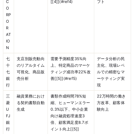
C
[[4]](#ref4)
フト
O
RP
O
R
AT
IO
N
七
支店別販売動向
需要予測精度35%向
データ分析の民
十
のリアルタイム
上、特定商品のマーケ
主化、現場レベ
七
可視化、商品販
ティング成功率22%改
ルでの精密なマ
銀
売分析
善[[5]](#ref5)
ーケティング実
行
現
三
融資業務におけ
書類作成時間78%短
22万時間の働き
菱
る契約書類自動
縮、ヒューマンエラー
方改革、顧客体
U
生成
0.3%以下、中小企業
験向上
FJ
向け融資処理速度3
銀
倍、顧客満足度8.7ポ
行
イント向上[[5]]