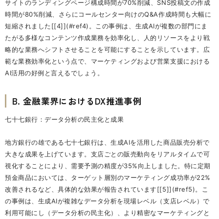
サイトのランディングページ構成時間が70%削減、SNS投稿文の作成
時間が80%削減、さらにコールセンター向けのQ&A作成時間も大幅に
短縮されました[[4]](#ref4)。この事例は、生成AIが複数の部門にま
たがる多様なコンテンツ作成業務を効率化し、人的リソースをより戦
略的な業務へシフトさせることを可能にすることを示しています。広
範な業務効率化という点で、マーケティングおよび営業支援における
AI活用の好例と言えるでしょう。
B. 金融業界におけるDX推進事例
七十七銀行：データ分析の民主化と成果
地方銀行の雄である七十七銀行は、生成AIを活用した商品販売分析で
大きな成果を上げています。支店ごとの販売動向をリアルタイムで可
視化することにより、需要予測の精度が35%向上しました。特に定期
預金商品においては、ターゲット層別のマーケティング成功率が22%
改善されるなど、具体的な効果が報告されています[[5]](#ref5)。こ
の事例は、生成AIが複雑なデータ分析を現場レベル（支店レベル）で
利用可能にし（データ分析の民主化）、より精密なマーケティングと