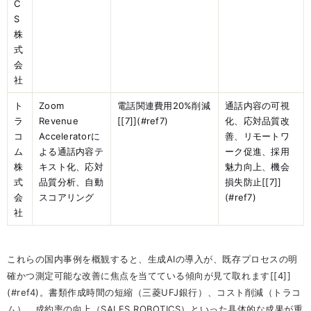
C
S
株
式
会
社
ト
Zoom
電話関連費用20%削減
通話内容の可視
ラ
Revenue
[[7]](#ref7)
化、応対品質改
コ
Acceleratorに
善、リモートワ
ム
よる通話内容テ
ーク促進、採用
株
キスト化、応対
魅力向上、機会
式
品質分析、自動
損失防止[[7]]
会
スコアリング
(#ref7)
社
これらの国内事例を概観すると、生成AIの導入が、既存プロセスの明
確かつ測定可能な改善に焦点を当てている傾向が見て取れます[[4]]
(#ref4)。書類作成時間の短縮（三菱UFJ銀行）、コスト削減（トラコ
ム）、成約率の向上（SALES ROBOTICS）といった具体的な成果が重