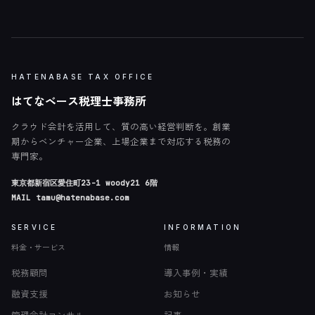
HATENABASE TAX OFFICE
はてなベース税理士事務所
クラウド会計を活用して、質の高い経営判断を。創業
期からベンチャー企業、上場企業まで対応する税務の
専門家。
東京都新宿区愛住町23-1 woody21 6階
MAIL
tamu@hatenabase.com
SERVICE
INFORMATION
料金・サービス
情報
税務顧問
導入事例・実績
融資支援
お知らせ
管理会計コンサル
記事