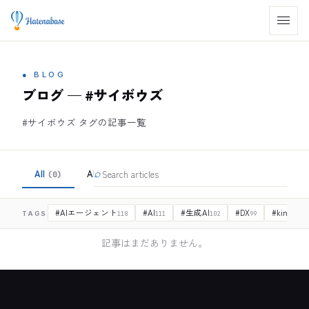
●
BLOG
ブログ — #サイボウズ
#サイボウズ タグの記事一覧
All
AI
⌕
DX
DX事業部LP
会
(
0
)
(
263
)
(
263
)
(
8
)
#
AIエージェント
#
AI
#
生成AI
#
DX
#
kintone
TAGS
118
111
102
99
9
記事はまだありません。